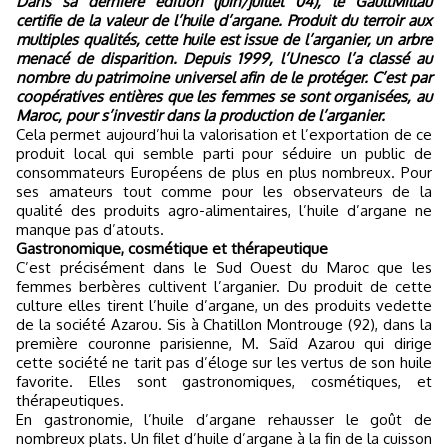
Dans sa dernière édition (juin/juillet 04), le GaultMillau
certifie de la valeur de l’huile d’argane. Produit du terroir aux
multiples qualités, cette huile est issue de l’arganier, un arbre
menacé de disparition. Depuis 1999, l’Unesco l’a classé au
nombre du patrimoine universel afin de le protéger. C’est par
coopératives entières que les femmes se sont organisées, au
Maroc, pour s’investir dans la production de l’arganier.
Cela permet aujourd’hui la valorisation et l’exportation de ce
produit local qui semble parti pour séduire un public de
consommateurs Européens de plus en plus nombreux. Pour
ses amateurs tout comme pour les observateurs de la
qualité des produits agro-alimentaires, l’huile d’argane ne
manque pas d’atouts.
Gastronomique, cosmétique et thérapeutique
C’est précisément dans le Sud Ouest du Maroc que les
femmes berbères cultivent l’arganier. Du produit de cette
culture elles tirent l’huile d’argane, un des produits vedette
de la société Azarou. Sis à Chatillon Montrouge (92), dans la
première couronne parisienne, M. Saïd Azarou qui dirige
cette société ne tarit pas d’éloge sur les vertus de son huile
favorite. Elles sont gastronomiques, cosmétiques, et
thérapeutiques.
En gastronomie, l’huile d’argane rehausser le goût de
nombreux plats. Un filet d’huile d’argane à la fin de la cuisson