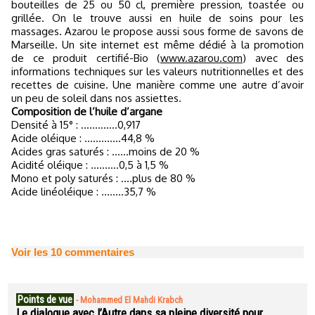
bouteilles de 25 ou 50 cl, première pression, toastée ou
grillée. On le trouve aussi en huile de soins pour les
massages. Azarou le propose aussi sous forme de savons de
Marseille. Un site internet est même dédié à la promotion
de ce produit certifié-Bio (
www.azarou.com
) avec des
informations techniques sur les valeurs nutritionnelles et des
recettes de cuisine. Une manière comme une autre d’avoir
un peu de soleil dans nos assiettes.
Composition de l’huile d’argane
Densité à 15° : ………….0,917
Acide oléique : ………….44,8 %
Acides gras saturés : ……moins de 20 %
Acidité oléique : ……….0,5 à 1,5 %
Mono et poly saturés : ….plus de 80 %
Acide linéoléique : ……..35,7 %
Voir les
10
commentaires
Points de vue
-
Mohammed El Mahdi Krabch
Le dialogue avec l’Autre dans sa pleine diversité pour