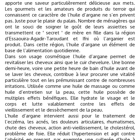
apporte une saveur particulièrement délicieuse aux mets.
Les gourmets et les amateurs de produits du terroir qui
connaissent ce caractère de l’huile d’argane ne s’en privent
pas. Juste pour le plaisir du palais. Nombre de ménagères qui
ont le souci de soigner le goût de leurs assiettes se
transmettent ce ' secret ' de mère en fille dans la région
d’Essaouira-Agadir-Taroudant et Ifni où l’arganier est
produit. Dans cette région, l’huile d’argane un élément de
base de l’alimentation quotidienne.
Dans son usage cosmétique l’huile d’argane permet de
revitaliser les cheveux ainsi que le cuir chevelure. Une bonne
demi-heure, voire une petite heure de bain d’huile avant de
se laver les cheveux, contribue à leur procurer une vitalité
particulière tout en les prémunissant contre de nombreuses
irritations. Utilisée comme une huile de massage ou comme
huile d’entretien sur la peau, cette huile possède de
multiples effets bénéfiques. Elle hydrate le visage et le
corps et lutte valablement contre les effets de
vieillissement et le dessèchement de la peau.
L’huile d’argane intervient aussi pour le traitement de
l’eczéma, les acnés, les douleurs articulaires, rhumatismes,
chute des cheveux, action anti-vieillissement, le cholestérol,
problème de foie. Elle réduit l’hypertension et agit contre
l’obésité en prenant, par exemple, une cuillerée d’huile à