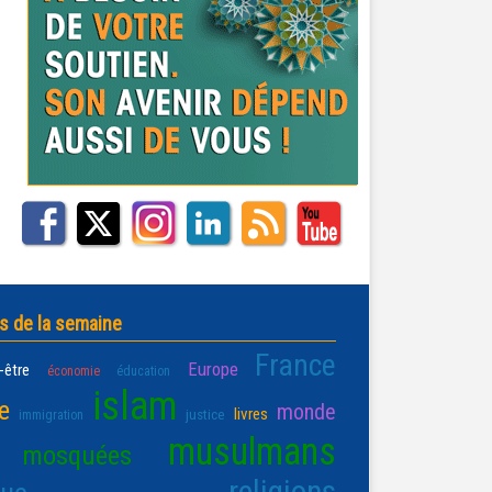
s de la semaine
France
Europe
-être
économie
éducation
islam
e
monde
livres
justice
immigration
musulmans
mosquées