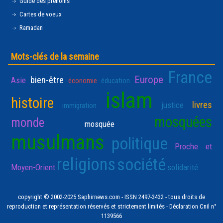
Guide des prénoms
Cartes de voeux
Ramadan
Mots-clés de la semaine
France
Europe
bien-être
Asie
économie
éducation
islam
histoire
livres
justice
immigration
mosquées
monde
mosquée
musulmans
politique
Proche et
religions
société
Moyen-Orient
solidarité
copyright © 2002-2025 Saphirnews.com - ISSN 2497-3432 - tous droits de
reproduction et représentation réservés et strictement limités - Déclaration Cnil n°
1139566