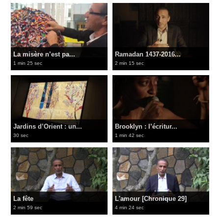
La misère n’est pa...
Ramadan 1437-2016...
1 min 25 sec
2 min 15 sec
Jardins d’Orient : un...
Brooklyn : l’écritur...
30 sec
1 min 42 sec
La fête
L'amour [Chronique 29]
2 min 59 sec
4 min 24 sec