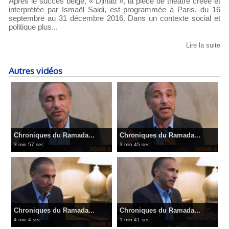
Après le succès belge, « Djihad », la pièce de théâtre créée et
interprétée par Ismaël Saidi, est programmée à Paris, du 16
septembre au 31 décembre 2016. Dans un contexte social et
politique plus...
Lire la suite
Autres vidéos
Chroniques du Ramada...
Chroniques du Ramada...
3 min 57 sec
3 min 45 sec
Chroniques du Ramada...
Chroniques du Ramada...
4 min 4 sec
1 min 41 sec