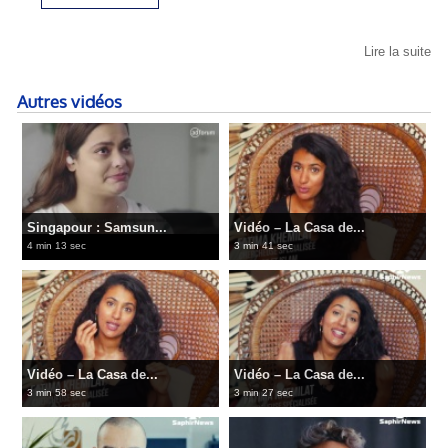
Lire la suite
Autres vidéos
Singapour : Samsun...
Vidéo – La Casa de...
4 min 13 sec
3 min 41 sec
Vidéo – La Casa de...
Vidéo – La Casa de...
3 min 58 sec
3 min 27 sec