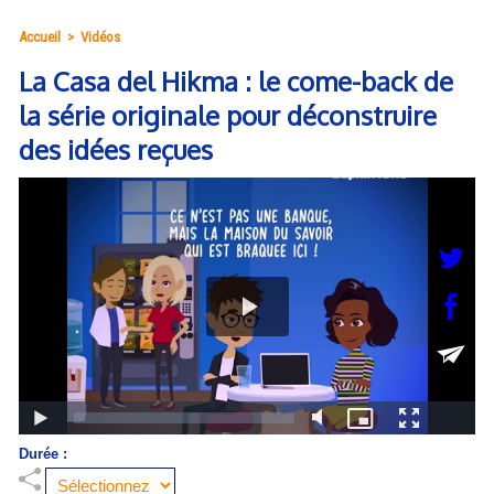
Accueil
>
Vidéos
La Casa del Hikma : le come-back de
la série originale pour déconstruire
des idées reçues
Durée :