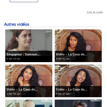
Lire la suite
Autres vidéos
Singapour : Samsun...
Vidéo – La Casa de...
4 min 13 sec
3 min 41 sec
Vidéo – La Casa de...
Vidéo – La Casa de...
3 min 58 sec
3 min 27 sec