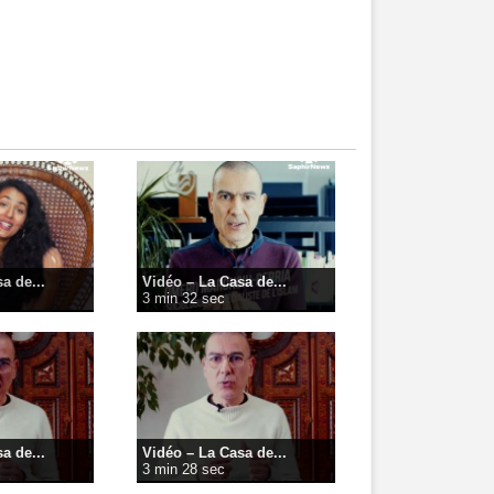
a de...
Vidéo – La Casa de...
3 min 32 sec
a de...
Vidéo – La Casa de...
3 min 28 sec