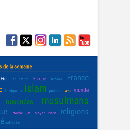
s de la semaine
France
Europe
-être
éducation
femmes
islam
e
monde
justice
livres
immigration
musulmans
mosquées
religions
que
Proche et Moyen-Orient
té
solidarité