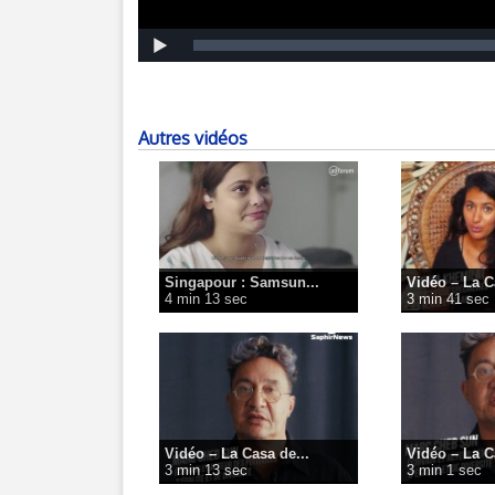
Autres vidéos
Singapour : Samsun...
Vidéo – La C
4 min 13 sec
3 min 41 sec
Vidéo – La Casa de...
Vidéo – La C
3 min 13 sec
3 min 1 sec