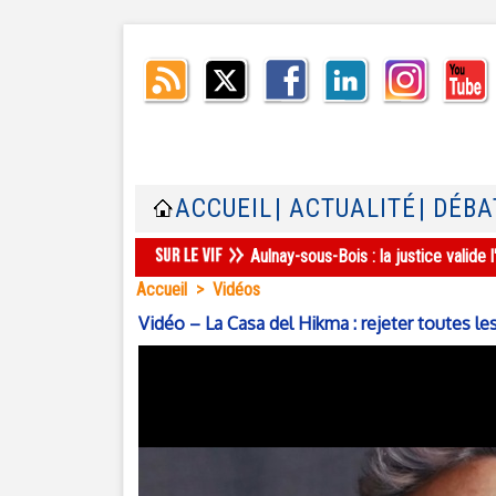
ACCUEIL
| ACTUALITÉ
| DÉBA
Aulnay-sous-Bois : la justice valid
Accueil
>
Vidéos
Vidéo – La Casa del Hikma : rejeter toutes l