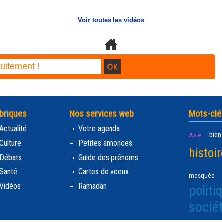
Voir toutes les vidéos
briques
Nos services web
Mots-clé
Actualité
Votre agenda
bien
Asie
Culture
Petites annonces
histoir
Débats
Guide des prénoms
Santé
Cartes de voeux
mosquée
Vidéos
Ramadan
politi
socié