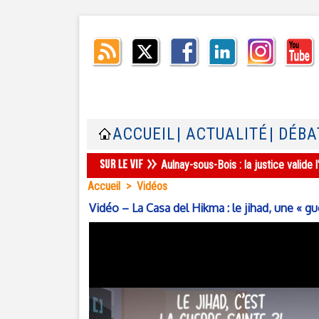
ACCUEIL
| ACTUALITÉ
| DÉBA
Aulnay-sous-Bois : la justice valid
Accueil
>
Vidéos
Vidéo – La Casa del Hikma : le jihad, une « gu