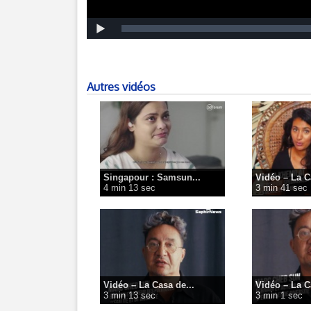
Autres vidéos
Singapour : Samsun...
Vidéo – La C
4 min 13 sec
3 min 41 sec
Vidéo – La Casa de...
Vidéo – La C
3 min 13 sec
3 min 1 sec