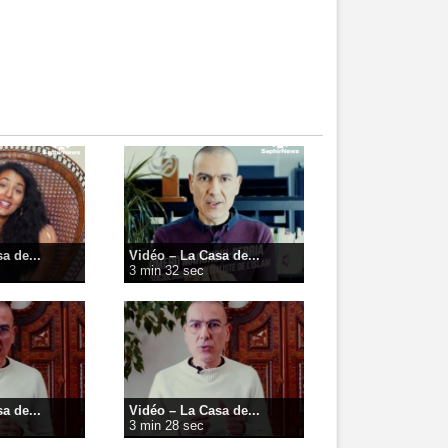
a de...
Vidéo – La Casa de...
3 min 32 sec
a de...
Vidéo – La Casa de...
3 min 28 sec