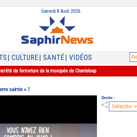
Samedi 8 Août 2026
TS
| CULTURE
| SANTÉ
| VIDÉOS
e l'arrêté de fermeture de la mosquée de Chanteloup
erre sainte » ?
Durée :