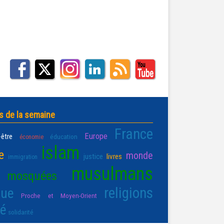
s de la semaine
France
Europe
-être
éducation
économie
islam
e
monde
justice
livres
immigration
musulmans
mosquées
religions
que
Proche et Moyen-Orient
té
solidarité