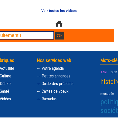
Voir toutes les vidéos
briques
Nos services web
Mots-clé
Actualité
Votre agenda
bien
Asie
Culture
Petites annonces
histoir
Débats
Guide des prénoms
Santé
Cartes de voeux
mosquée
Vidéos
Ramadan
politi
socié