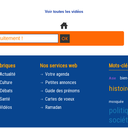
Voir toutes les vidéos
briques
Nos services web
Mots-clé
Actualité
Votre agenda
bien
Asie
Culture
Petites annonces
histoir
Débats
Guide des prénoms
Santé
Cartes de voeux
mosquée
Vidéos
Ramadan
politi
socié