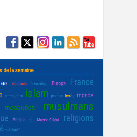
s de la semaine
France
Europe
-être
éducation
économie
islam
e
monde
justice
livres
immigration
musulmans
mosquées
religions
que
Proche et Moyen-Orient
té
solidarité