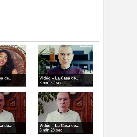
a de...
Vidéo – La Casa de...
3 min 32 sec
a de...
Vidéo – La Casa de...
3 min 28 sec