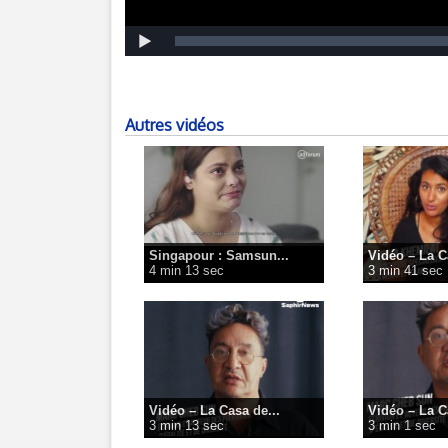
Autres vidéos
Singapour : Samsun...
Vidéo – La C
4 min 13 sec
3 min 41 sec
Vidéo – La Casa de...
Vidéo – La C
3 min 13 sec
3 min 1 sec