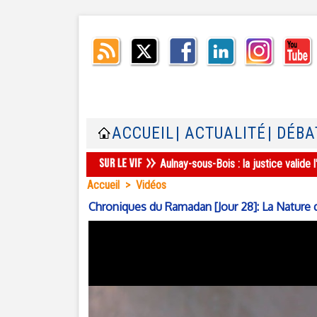
ACCUEIL
| ACTUALITÉ
| DÉBA
Aulnay-sous-Bois : la justice valid
Accueil
>
Vidéos
Chroniques du Ramadan [Jour 28]: La Nature q