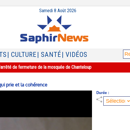
Samedi 8 Août 2026
TS
| CULTURE
| SANTÉ
| VIDÉOS
e l'arrêté de fermeture de la mosquée de Chanteloup
ui prie et la cohérence
Durée :