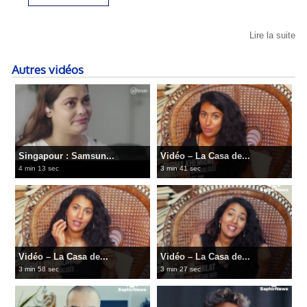
Lire la suite
Autres vidéos
Singapour : Samsun...
Vidéo – La Casa de...
4 min 13 sec
3 min 41 sec
Vidéo – La Casa de...
Vidéo – La Casa de...
3 min 58 sec
3 min 27 sec