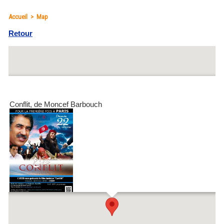
Accueil
>
Map
Retour
Conflit, de Moncef Barbouch
Le Majestic - Bastille : 2-4, boulevard Richard Lenoir (M° Bastille)