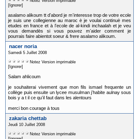
Notez
Version imprimable
[Ignorer]
asalamo alikoum tt d'abord je m'interesse trop de votre ecole
je suis une collegienne au maroc è je voulai continuè mes
etudes en france et à l'ecole de al-kindi inchaalah et je veu
vous demandès si vous pouvez m'aider comment je
pourrais faire abientot soeur & frere asalamo alikoum.
nacer noria
Samedi 5 Juillet 2008
Notez
Version imprimable
[Ignorer]
Salam ahlicoum
je souhaiterai vivement que mon fils ismael frequente un
collège puis ensuite un lycee musulman j'habite aulnay sous
bois y a t il ce qu'il faut dans les alentours
merci bon courage à tous
zakaria chettab
Jeudi 10 Juillet 2008
Notez
Version imprimable
[Ignorer]