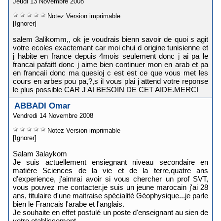
Jeudi 13 Novembre 2008
Notez
Version imprimable
[Ignorer]
salem 3alikomm,, ok je voudrais bienn savoir de quoi s agit
votre ecoles exactemant car moi chui d origine tunisienne et
j habite en france depuis 4mois seulement donc j ai pa le
francai pafaitt donc j aime bien continuer mon en arab et pa
en francaii donc ma quesioj c est est ce que vous met les
cours en arbes pou pa,?,s il vous plai j attend votre reponse
le plus possible CAR J AI BESOIN DE CET AIDE.MERCI
ABBADI Omar
Vendredi 14 Novembre 2008
Notez
Version imprimable
[Ignorer]
Salam 3alaykom
Je suis actuellement ensiegnant niveau secondaire en
matière Sciences de la vie et de la terre,quatre ans
d'experience, j'aimrai avoir si vous chercher un prof SVT,
vous pouvez me contacter.je suis un jeune marocain j'ai 28
ans, titulaire d'une maitraise spécialité Géophysique...je parle
bien le Francais l'arabe et l'anglais.
Je souhaite en effet postulé un poste d'enseignant au sien de
votre etablissement.