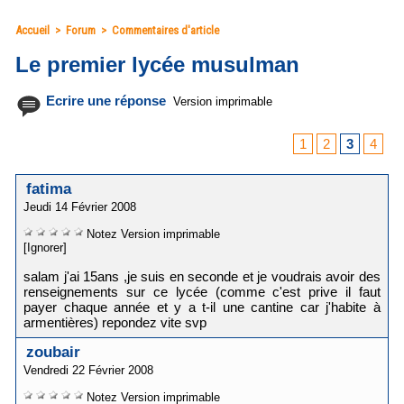
Accueil
>
Forum
>
Commentaires d'article
Le premier lycée musulman
Ecrire une réponse
Version imprimable
1
2
3
4
fatima
Jeudi 14 Février 2008
Notez
Version imprimable
[Ignorer]
salam j'ai 15ans ,je suis en seconde et je voudrais avoir des
renseignements sur ce lycée (comme c'est prive il faut
payer chaque année et y a t-il une cantine car j'habite à
armentières) repondez vite svp
zoubair
Vendredi 22 Février 2008
Notez
Version imprimable