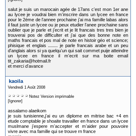
salut je suis un marocain agée de 17ans c'est mon 1er ane
au lycee je voudrai bien m'inscrire dans un lycee en france
pour le 2éme de l'annee prochaine j'ai ma famille labas alors
il faut juste un lycee ou je peux etudier l'anee prochaine sans
oublier que je parle et j'ecrit et je lit francais tres tres bien je
trouverai pos de difficulter et j'ai que des bonne note en
maths francais et pos mal de note en histoir géo et science;
phisique et englais ........ je parle francais arabe et un peu
d'anglais alors si ya quelqu'un qui sait commet puije atteindre
un lycee en france il m'ecrit sur ma boite email
tit_zakaria@hotmail.fr
et merci d'avance
kaoila
Vendredi 1 Août 2008
Notez
Version imprimable
[Ignorer]
assalamo alaeikom
je suis tunisienne,j'ai eu un diplome en mitrise bac +4 en
etude comptable je shoaite travailler en france dans un lycee
muslmane j'espere m'accepter et m'aider pour pouvoire
vivre avec ma famille qui se trouve rn france