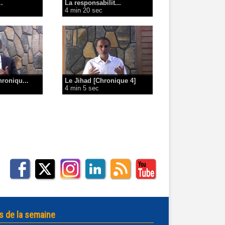
.
La responsabilit...
4 min 20 sec
hroniqu...
Le Jihad [Chronique 4]
4 min 5 sec
s de la semaine