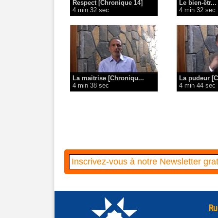
Respect [Chronique 14]
Le bien-êtr...
4 min 32 sec
4 min 32 sec
La maitrise [Chroniqu...
La pudeur [C
4 min 38 sec
4 min 44 sec
Ru