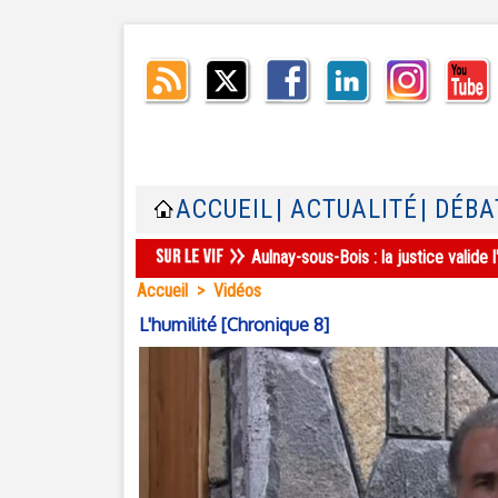
ACCUEIL
| ACTUALITÉ
| DÉBA
Aulnay-sous-Bois : la justice valid
Accueil
>
Vidéos
L'humilité [Chronique 8]