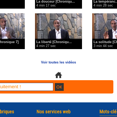
La douceur [Chroniqu...
La tempéranc..
4 min 17 sec
4 min 28 sec
hronique 7]
La liberté [Chroniqu...
La solitude [C
4 min 27 sec
3 min 44 sec
Voir toutes les vidéos
briques
Nos services web
Mots-clé