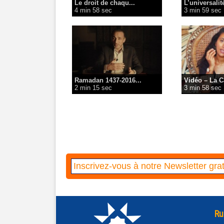
Le droit de chaqu...
L’universalité
4 min 58 sec
3 min 59 sec
Ramadan 1437-2016...
Vidéo – La C
2 min 15 sec
3 min 58 sec
Ru