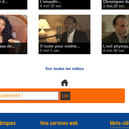
 d...
L’empathi...
Chroniques du
4 min 20 sec
1 min 38 sec
asa de...
S’isoler pour médite...
L'exil physiqu.
5 min 5 sec
4 min 48 sec
Voir toutes les vidéos
briques
Nos services web
Mots-clé