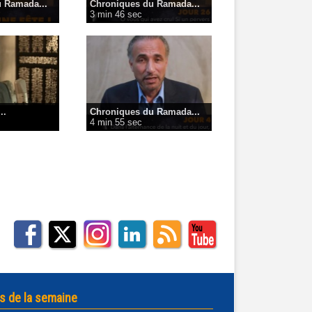
 Ramada...
Chroniques du Ramada...
3 min 46 sec
..
Chroniques du Ramada...
4 min 55 sec
s de la semaine