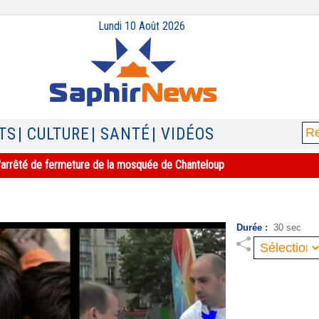
Lundi 10 Août 2026
TS
| CULTURE
| SANTÉ
| VIDÉOS
e l'arrêté de fermeture de la mosquée de Chanteloup
Durée :
30 sec