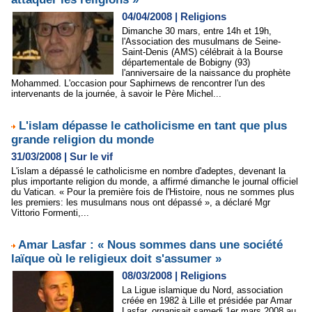
04/04/2008
|
Religions
Dimanche 30 mars, entre 14h et 19h,
l'Association des musulmans de Seine-
Saint-Denis (AMS) célébrait à la Bourse
départementale de Bobigny (93)
l'anniversaire de la naissance du prophète
Mohammed. L'occasion pour Saphirnews de rencontrer l'un des
intervenants de la journée, à savoir le Père Michel...
L'islam dépasse le catholicisme en tant que plus
grande religion du monde
31/03/2008
|
Sur le vif
L'islam a dépassé le catholicisme en nombre d'adeptes, devenant la
plus importante religion du monde, a affirmé dimanche le journal officiel
du Vatican. « Pour la première fois de l'Histoire, nous ne sommes plus
les premiers: les musulmans nous ont dépassé », a déclaré Mgr
Vittorio Formenti,...
Amar Lasfar : « Nous sommes dans une société
laïque où le religieux doit s'assumer »
08/03/2008
|
Religions
La Ligue islamique du Nord, association
créée en 1982 à Lille et présidée par Amar
Lasfar, organisait samedi 1er mars 2008 au