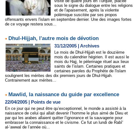
visite de quatre jours en Turquie, placée
sous le signe du dialogue entre les religions
et de l'apaisement, après la violente
polémique suscitée par ses propos
offensants envers l'islam en septembre dernier. Une des images fortes
de ce voyage restera sous...
Dhul-Hijjah, l'autre mois de dévotion
31/12/2005
|
Archives
Le mois de Dhul-Hijjah est le douzième
mois du calendrier hégirien. Il est aussi le
mois du Hajj, le pèlerinage rituel aux lieux
saints de l’islam. Certaines pratiques et
certaines paroles du Prophète de l'islam
soulignent les mérites des dix premiers jours de Dhul-Hijjah.
Contrairement aux mérites...
Mawlid, la naissance du guide par excellence
22/04/2005
|
Points de vue
En ce jour qui ne peut être qu’exceptionnel, le monde a assisté à la
naissance de celui qui allait devenir l’homme le plus aimé de Dieu et
par qui les arabes allaient quitter l’ignorance et la sauvagerie pour
embrasser la connaissance et le civisme. Ce fut un lundi de Rabî‘
al-‘awwal de l’année où...