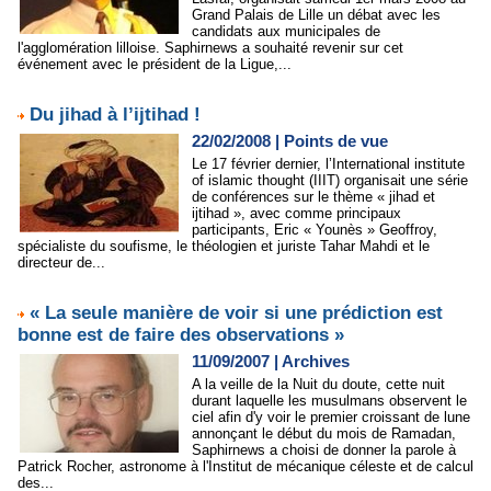
Grand Palais de Lille un débat avec les
candidats aux municipales de
l'agglomération lilloise. Saphirnews a souhaité revenir sur cet
événement avec le président de la Ligue,...
Du jihad à l’ijtihad !
22/02/2008
|
Points de vue
Le 17 février dernier, l’International institute
of islamic thought (IIIT) organisait une série
de conférences sur le thème « jihad et
ijtihad », avec comme principaux
participants, Eric « Younès » Geoffroy,
spécialiste du soufisme, le théologien et juriste Tahar Mahdi et le
directeur de...
« La seule manière de voir si une prédiction est
bonne est de faire des observations »
11/09/2007
|
Archives
A la veille de la Nuit du doute, cette nuit
durant laquelle les musulmans observent le
ciel afin d'y voir le premier croissant de lune
annonçant le début du mois de Ramadan,
Saphirnews a choisi de donner la parole à
Patrick Rocher, astronome à l'Institut de mécanique céleste et de calcul
des...