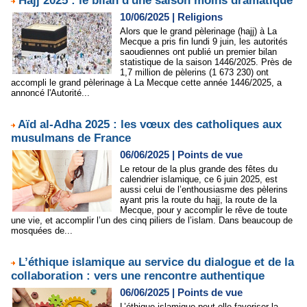
Hajj 2025 : le bilan d'une saison moins dramatique
10/06/2025
|
Religions
Alors que le grand pèlerinage (hajj) à La
Mecque a pris fin lundi 9 juin, les autorités
saoudiennes ont publié un premier bilan
statistique de la saison 1446/2025. Près de
1,7 million de pèlerins (1 673 230) ont
accompli le grand pèlerinage à La Mecque cette année 1446/2025, a
annoncé l'Autorité...
Aïd al-Adha 2025 : les vœux des catholiques aux
musulmans de France
06/06/2025
|
Points de vue
Le retour de la plus grande des fêtes du
calendrier islamique, ce 6 juin 2025, est
aussi celui de l’enthousiasme des pèlerins
ayant pris la route du hajj, la route de la
Mecque, pour y accomplir le rêve de toute
une vie, et accomplir l’un des cinq piliers de l’islam. Dans beaucoup de
mosquées de...
L’éthique islamique au service du dialogue et de la
collaboration : vers une rencontre authentique
06/06/2025
|
Points de vue
L’éthique islamique peut-elle favoriser la