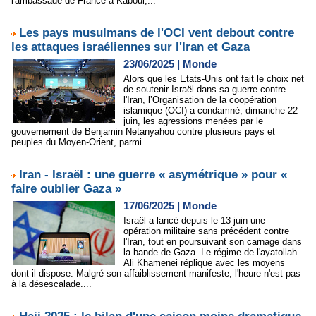
l'ambassade de France à Kaboul,...
Les pays musulmans de l'OCI vent debout contre
les attaques israéliennes sur l'Iran et Gaza
23/06/2025
|
Monde
Alors que les Etats-Unis ont fait le choix net
de soutenir Israël dans sa guerre contre
l'Iran, l’Organisation de la coopération
islamique (OCI) a condamné, dimanche 22
juin, les agressions menées par le
gouvernement de Benjamin Netanyahou contre plusieurs pays et
peuples du Moyen-Orient, parmi...
Iran - Israël : une guerre « asymétrique » pour «
faire oublier Gaza »
17/06/2025
|
Monde
Israël a lancé depuis le 13 juin une
opération militaire sans précédent contre
l'Iran, tout en poursuivant son carnage dans
la bande de Gaza. Le régime de l'ayatollah
Ali Khamenei réplique avec les moyens
dont il dispose. Malgré son affaiblissement manifeste, l'heure n'est pas
à la désescalade....