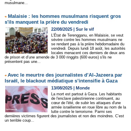
musulmane...
Malaisie : les hommes musulmans risquent gros
s'ils manquent la prière du vendredi
22/08/2025
|
Sur le vif
L’État de Terengganu, en Malaisie, se veut
sévère contre les hommes musulmans ne
se rendant pas à la prière hebdomadaire du
vendredi. Depuis lundi 18 août, les autorités
locales menacent ces derniers de deux ans
de prison et d’une amende de 3 000 ringgits (600 euros) s'ils ne
présentent pas une...
Avec le meurtre des journalistes d’Al-Jazeera par
Israël, le blackout médiatique s’intensifie à Gaza
13/08/2025
|
Monde
La mort est partout à Gaza. Les habitants
de l'enclave palestinienne continuent, au
cœur de l'été, de subir les attaques d'une
armée israélienne en roue libre au nom de la
lutte contre le terrorisme. Parmi ses
dernières victimes figurent des journalistes et non des moindres. C’est
un terrible coup...