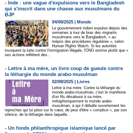
Inde : une vague d'expulsions vers le Bangladesh
qui s'inscrit dans une chasse aux musulmans du
BJP
04/08/2025
|
Monde
Le gouvernement indien expulse depuis des
semaines à tour de bras des migrants
musulmans vers le Bangladesh, « au
mépris des procédures régulières », selon
Human Rights Watch. Si les autorités
invoquent la lutte contre l'immigration illégale, l'ONG estime plutôt que «
ses actions reflètent des...
Lettre à ma mère, un livre coup de gueule contre
la léthargie du monde arabo-musulman
02/08/2025
|
Livres
Lettre à ma mère. Contre la léthargie du
monde arabo-musulman, c'est le manifeste
d'un fils désabusé à sa mère,
métaphoriquement le monde arabo-
musulman, à qui il déballe ouvertement les
reproches qui lui pèse sur le cœur, de peur d'être « complice », par son
silence, de la léthargie dans laquelle...
Un fonds philanthropique islamique lancé par