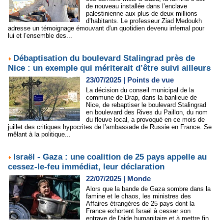
de nouveau installée dans l’enclave
palestinienne aux plus de deux millions
d’habitants. Le professeur Ziad Medoukh
adresse un témoignage émouvant d'un quotidien devenu infernal pour
lui et l’ensemble des...
Débaptisation du boulevard Stalingrad près de
Nice : un exemple qui mériterait d’être suivi ailleurs
23/07/2025
|
Points de vue
La décision du conseil municipal de la
commune de Drap, dans la banlieue de
Nice, de rebaptiser le boulevard Stalingrad
en boulevard des Rives du Paillon, du nom
du fleuve local, a provoqué en ce mois de
juillet des critiques hypocrites de l’ambassade de Russie en France. Se
mêlant à la politique...
Israël - Gaza : une coalition de 25 pays appelle au
cessez-le-feu immédiat, leur déclaration
22/07/2025
|
Monde
Alors que la bande de Gaza sombre dans la
famine et le chaos, les ministres des
Affaires étrangères de 25 pays dont la
France exhortent Israël à cesser son
entrave de l'aide humanitaire et à mettre fin