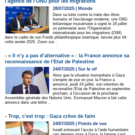
l'agence de l'ONU pour les migrations
28/07/2025
|
Monde
Dans sa lutte contre la traite des êtres
humains et l'esclavage moderne, une ONG
britannique musulmane a signé le 18 juillet
un partenariat avec l'Organisation
internationale pour les migrations (OIM)
dans le cadre de son Fonds philanthropique islamique, lancée plus tôt
cette année 2025. Zoom sur...
« Il n’y a pas d’alternative » : la France annonce sa
reconnaissance de l'Etat de Palestine
24/07/2025
|
Sur le vif
Alors que la situation humanitaire à Gaza
s'empire de jour en jour, la France a
annoncé, jeudi 24 juillet, son intention de
reconnaître l'Etat de Palestine en septembre
prochain, à l'occasion de la prochaine
Assemblée générale des Nations Unis. Emmanuel Macron a fait cette
annonce dans une lettre...
Trop, c'est trop : Gaza crève de faim
24/07/2025
|
Points de vue
Israël entravant l’accès à l’aide humanitaire
ces derniers mois à Gaza, la famine s’est