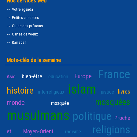
Nos services web
Votre agenda
Petites annonces
Guide des prénoms
Cartes de voeux
Ramadan
Mots-clés de la semaine
France
Europe
bien-être
Asie
éducation
islam
histoire
livres
interreligieux
justice
mosquées
monde
mosquée
musulmans
politique
Proche
religions
et Moyen-Orient
racisme