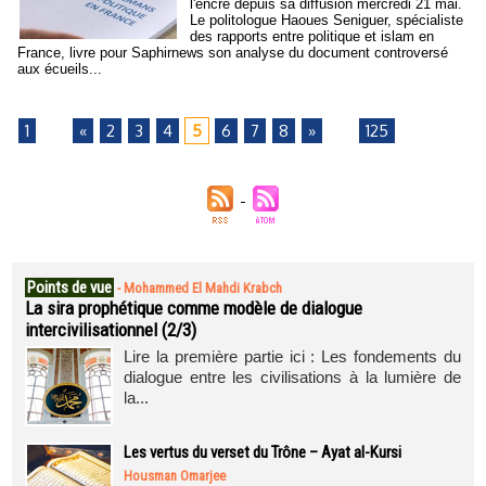
l'encre depuis sa diffusion mercredi 21 mai.
Le politologue Haoues Seniguer, spécialiste
des rapports entre politique et islam en
France, livre pour Saphirnews son analyse du document controversé
aux écueils...
1
...
«
2
3
4
5
6
7
8
»
...
125
Points de vue
-
Mohammed El Mahdi Krabch
La sira prophétique comme modèle de dialogue
intercivilisationnel (2/3)
Lire la première partie ici : Les fondements du
dialogue entre les civilisations à la lumière de
la...
Les vertus du verset du Trône – Ayat al-Kursi
Housman Omarjee