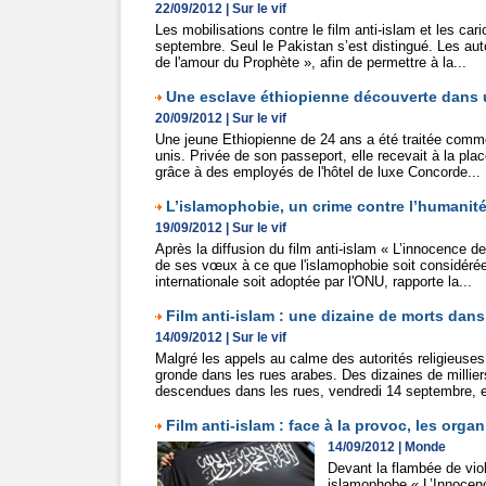
22/09/2012
|
Sur le vif
Les mobilisations contre le film anti-islam et les ca
septembre. Seul le Pakistan s’est distingué. Les auto
de l'amour du Prophète », afin de permettre à la...
Une esclave éthiopienne découverte dans u
20/09/2012
|
Sur le vif
Une jeune Ethiopienne de 24 ans a été traitée com
unis. Privée de son passeport, elle recevait à la pla
grâce à des employés de l'hôtel de luxe Concorde...
L’islamophobie, un crime contre l’humanité 
19/09/2012
|
Sur le vif
Après la diffusion du film anti-islam « L’innocence 
de ses vœux à ce que l'islamophobie soit considérée 
internationale soit adoptée par l'ONU, rapporte la...
Film anti-islam : une dizaine de morts dan
14/09/2012
|
Sur le vif
Malgré les appels au calme des autorités religieuses
gronde dans les rues arabes. Des dizaines de millier
descendues dans les rues, vendredi 14 septembre, et
Film anti-islam : face à la provoc, les or
14/09/2012
|
Monde
Devant la flambée de vio
islamophobe « L’Innocenc