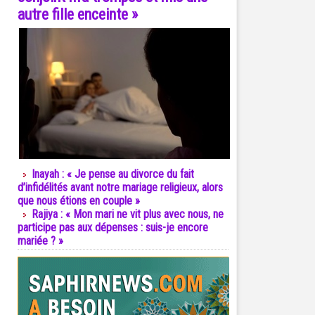
autre fille enceinte »
Inayah : « Je pense au divorce du fait
d’infidélités avant notre mariage religieux, alors
que nous étions en couple »
Rajiya : « Mon mari ne vit plus avec nous, ne
participe pas aux dépenses : suis-je encore
mariée ? »