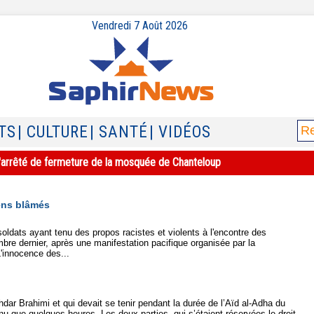
Vendredi 7 Août 2026
TS
| CULTURE
| SANTÉ
| VIDÉOS
e l'arrêté de fermeture de la mosquée de Chanteloup
iens blâmés
oldats ayant tenu des propos racistes et violents à l'encontre des
e dernier, après une manifestation pacifique organisée par la
'innocence des...
hdar Brahimi et qui devait se tenir pendant la durée de l’Aïd al-Adha du
nu que quelques heures. Les deux parties, qui s’étaient réservées le droit