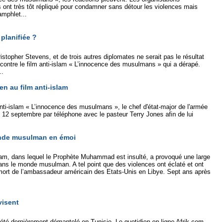
nt très tôt répliqué pour condamner sans détour les violences mais
mphlet...
planifiée ?
stopher Stevens, et de trois autres diplomates ne serait pas le résultat
contre le film anti-islam « L’innocence des musulmans » qui a dérapé.
..
en au film anti-islam
anti-islam « L’innocence des musulmans », le chef d'état-major de l'armée
12 septembre par téléphone avec le pasteur Terry Jones afin de lui
.
onde musulman en émoi
slam, dans lequel le Prophète Muhammad est insulté, a provoqué une large
ans le monde musulman. A tel point que des violences ont éclaté et ont
ort de l’ambassadeur américain des Etats-Unis en Libye. Sept ans après
visent
été dernièrement démantelé en Tunisie. Le quotidien en ligne Afrik.com