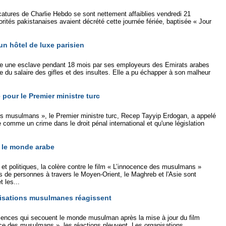
ricatures de Charlie Hebdo se sont nettement affaiblies vendredi 21
rités pakistanaises avaient décrété cette journée fériée, baptisée « Jour
n hôtel de luxe parisien
me une esclave pendant 18 mois par ses employeurs des Emirats arabes
ce du salaire des gifles et des insultes. Elle a pu échapper à son malheur
pour le Premier ministre turc
des musulmans », le Premier ministre turc, Recep Tayyip Erdogan, a appelé
comme un crime dans le droit pénal international et qu'une législation
s le monde arabe
 et politiques, la colère contre le film « L’innocence des musulmans »
s de personnes à travers le Moyen-Orient, le Maghreb et l'Asie sont
 les...
ganisations musulmanes réagissent
lences qui secouent le monde musulman après la mise à jour du film
e des musulmans », les réactions pleuvent. Les organisations