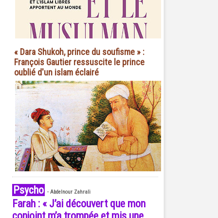
« Dara Shukoh, prince du soufisme » :
François Gautier ressuscite le prince
oublié d'un islam éclairé
Psycho
-
Abdelnour Zahrali
Farah : « J’ai découvert que mon
conjoint m’a trompée et mis une