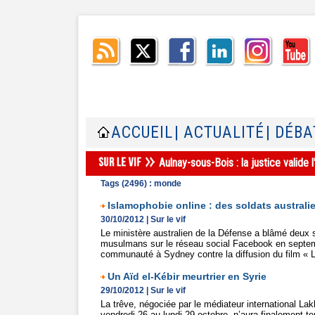
ACCUEIL
| ACTUALITÉ
| DÉBA
Aulnay-sous-Bois : la justice valid
Tags (2496) : monde
Islamophobie online : des soldats austral
30/10/2012
|
Sur le vif
Le ministère australien de la Défense a blâmé deux s
musulmans sur le réseau social Facebook en septembr
communauté à Sydney contre la diffusion du film « L
Un Aïd el-Kébir meurtrier en Syrie
29/10/2012
|
Sur le vif
La trêve, négociée par le médiateur international Lak
vendredi 26 au lundi 29 octobre, n’aura finalement te