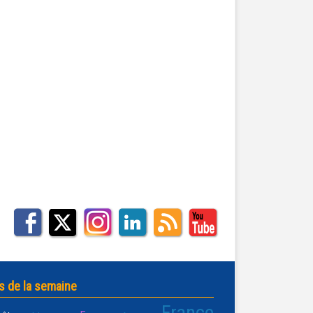
s de la semaine
France