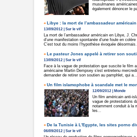
musulmanes américaines o
également dénoncer le pa
Libye : la mort de l’ambassadeur américain 
13/09/2012
|
Sur le vif
La mort de l’ambassadeur américain en Libye, J. Chri
d’une manifestation spontanée d’une foule en colère 
C’est tout du moins l’hypothèse évoquée désormais.
Le pasteur Jones appelé à retirer son souti
13/09/2012
|
Sur le vif
Face à la vague de protestation que suscite le film 
américaine Martin Dempsey s'est entretenu mercredi 
demander de retirer son soutien au pamphlet, qui a..
Un film islamophobe à scandale met le m
12/09/2012
|
Monde
Un film américain anti-i
vague de protestations d
notamment conduit à la m
les...
De la Tunisie à L'Egypte, les sites porno di
06/09/2012
|
Sur le vif
Un réseau de production de films pornographiques a 