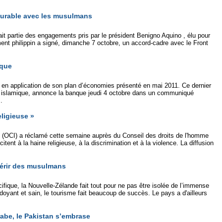
durable avec les musulmans
ait partie des engagements pris par le président Benigno Aquino , élu pour
nt philippin a signé, dimanche 7 octobre, un accord-cadre avec le Front
ique
 en application de son plan d’économies présenté en mai 2011. Ce dernier
nce islamique, annonce la banque jeudi 4 octobre dans un communiqué
.
eligieuse »
e (OCI) a réclamé cette semaine auprès du Conseil des droits de l'homme
tent à la haine religieuse, à la discrimination et à la violence. La diffusion
uérir des musulmans
ique, la Nouvelle-Zélande fait tout pour ne pas être isolée de l’immense
oyant et sain, le tourisme fait beaucoup de succès. Le pays a d'ailleurs
rabe, le Pakistan s’embrase