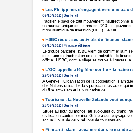
des deux principales fêtes musulmanes qui...
Les Philippines s'engagent vers une paix 
09/10/2012
|
Sur le vif
Pacifier le pays de tout mouvement insurrectionnel f
un mandat unique de six ans en 2010. Le gouverneme
moro islamique de libération (MILF). Le MILF,...
HSBC réduit ses activités de finance islam
09/10/2012
|
Finance éthique
Le groupe bancaire HSBC vient de confirmer la mise
inclut une restructuration de ses activités de fina
officiel. HSBC, dont le siège se trouve à Londres, a..
L’OCI appelle à légiférer contre « la haine r
29/09/2012
|
Sur le vif
A Genève, l'Organisation de la coopération islamiqu
des Nations unies des lois punissant les actes qui inci
du film anti-islam et la publication de...
Tourisme : la Nouvelle-Zélande veut conq
28/09/2012
|
Sur le vif
Située au bout du monde, au sud-ouest du grand Pacif
civilisation contemporaine. Grâce à son paysage verd
accueilli plus de deux millions de touristes en...
Film anti-islam : accalmie dans le monde a