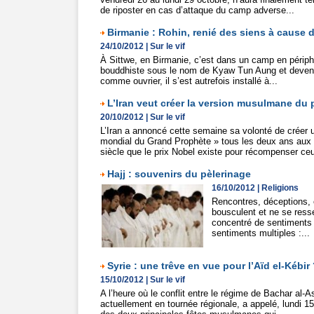
de riposter en cas d’attaque du camp adverse...
Birmanie : Rohin, renié des siens à cause d
24/10/2012
|
Sur le vif
À Sittwe, en Birmanie, c’est dans un camp en périph
bouddhiste sous le nom de Kyaw Tun Aung et devenu mo
comme ouvrier, il s’est autrefois installé à...
L’Iran veut créer la version musulmane du 
20/10/2012
|
Sur le vif
L’Iran a annoncé cette semaine sa volonté de créer un 
mondial du Grand Prophète » tous les deux ans aux 
siècle que le prix Nobel existe pour récompenser ceu
Hajj : souvenirs du pèlerinage
16/10/2012
|
Religions
Rencontres, déceptions,
bousculent et ne se ress
concentré de sentiments
sentiments multiples :...
Syrie : une trêve en vue pour l’Aïd el-Kébir
15/10/2012
|
Sur le vif
A l’heure où le conflit entre le régime de Bachar al-A
actuellement en tournée régionale, a appelé, lundi 15 