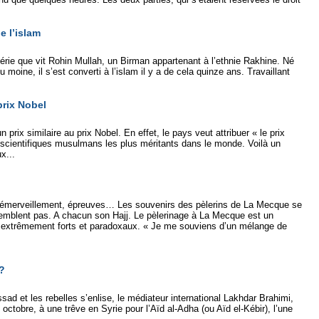
e l’islam
érie que vit Rohin Mullah, un Birman appartenant à l’ethnie Rakhine. Né
ine, il s’est converti à l’islam il y a de cela quinze ans. Travaillant
prix Nobel
prix similaire au prix Nobel. En effet, le pays veut attribuer « le prix
scientifiques musulmans les plus méritants dans le monde. Voilà un
x...
 émerveillement, épreuves… Les souvenirs des pèlerins de La Mecque se
emblent pas. A chacun son Hajj. Le pèlerinage à La Mecque est un
 extrêmement forts et paradoxaux. « Je me souviens d’un mélange de
 ?
ssad et les rebelles s’enlise, le médiateur international Lakhdar Brahimi,
octobre, à une trêve en Syrie pour l’Aïd al-Adha (ou Aïd el-Kébir), l’une