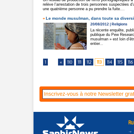
relève l’arrestation de trois personnes suspectées d’
une quatrième personne a pu prendre la fuite....
Le monde musulman, dans toute sa diversi
20/08/2012
|
Religions
La récente enquête, publi
publique du Pew Research
musulman » est loin d’ê
entier...
1
...
«
110
111
112
113
114
115
116
Ru