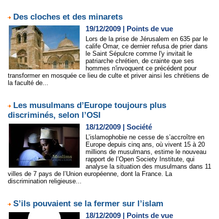
Des cloches et des minarets
19/12/2009
|
Points de vue
Lors de la prise de Jérusalem en 635 par le
calife Omar, ce dernier refusa de prier dans
le Saint Sépulcre comme l'y invitait le
patriarche chrétien, de crainte que ses
hommes n'invoquent ce précédent pour
transformer en mosquée ce lieu de culte et priver ainsi les chrétiens de
la faculté de...
Les musulmans d’Europe toujours plus
discriminés, selon l’OSI
18/12/2009
|
Société
L’islamophobie ne cesse de s’accroître en
Europe depuis cinq ans, où vivent 15 à 20
millions de musulmans, estime le nouveau
rapport de l’Open Society Institute, qui
analyse la situation des musulmans dans 11
villes de 7 pays de l’Union européenne, dont la France. La
discrimination religieuse...
S’ils pouvaient se la fermer sur l’islam
18/12/2009
|
Points de vue