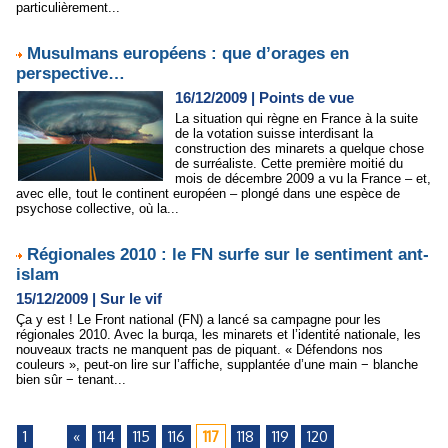
particulièrement...
Musulmans européens : que d’orages en
perspective…
16/12/2009
|
Points de vue
La situation qui règne en France à la suite
de la votation suisse interdisant la
construction des minarets a quelque chose
de surréaliste. Cette première moitié du
mois de décembre 2009 a vu la France – et,
avec elle, tout le continent européen – plongé dans une espèce de
psychose collective, où la...
Régionales 2010 : le FN surfe sur le sentiment ant-
islam
15/12/2009
|
Sur le vif
Ça y est ! Le Front national (FN) a lancé sa campagne pour les
régionales 2010. Avec la burqa, les minarets et l’identité nationale, les
nouveaux tracts ne manquent pas de piquant. « Défendons nos
couleurs », peut-on lire sur l’affiche, supplantée d’une main − blanche
bien sûr − tenant...
1
...
«
114
115
116
117
118
119
120