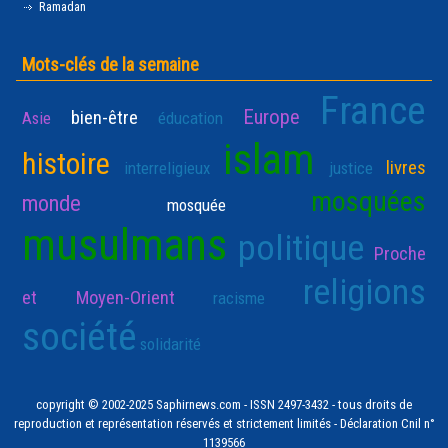
Ramadan
Mots-clés de la semaine
France
Europe
bien-être
Asie
éducation
islam
histoire
livres
interreligieux
justice
mosquées
monde
mosquée
musulmans
politique
Proche
religions
et Moyen-Orient
racisme
société
solidarité
copyright © 2002-2025 Saphirnews.com - ISSN 2497-3432 - tous droits de
reproduction et représentation réservés et strictement limités - Déclaration Cnil n°
1139566