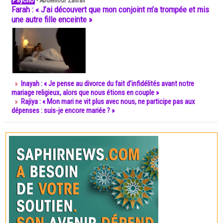
Psycho
-
Abdelnour Zahrali
Farah : « J’ai découvert que mon conjoint m’a trompée et mis
une autre fille enceinte »
Inayah : « Je pense au divorce du fait d’infidélités avant notre
mariage religieux, alors que nous étions en couple »
Rajiya : « Mon mari ne vit plus avec nous, ne participe pas aux
dépenses : suis-je encore mariée ? »