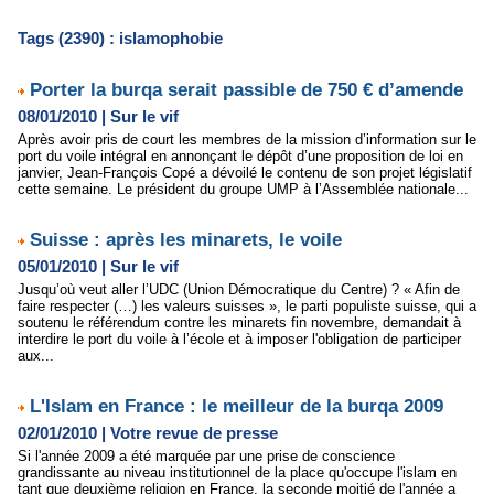
Tags (2390) : islamophobie
Porter la burqa serait passible de 750 € d’amende
08/01/2010
|
Sur le vif
Après avoir pris de court les membres de la mission d’information sur le
port du voile intégral en annonçant le dépôt d’une proposition de loi en
janvier, Jean-François Copé a dévoilé le contenu de son projet législatif
cette semaine. Le président du groupe UMP à l’Assemblée nationale...
Suisse : après les minarets, le voile
05/01/2010
|
Sur le vif
Jusqu’où veut aller l’UDC (Union Démocratique du Centre) ? « Afin de
faire respecter (…) les valeurs suisses », le parti populiste suisse, qui a
soutenu le référendum contre les minarets fin novembre, demandait à
interdire le port du voile à l’école et à imposer l'obligation de participer
aux...
L'Islam en France : le meilleur de la burqa 2009
02/01/2010
|
Votre revue de presse
Si l'année 2009 a été marquée par une prise de conscience
grandissante au niveau institutionnel de la place qu'occupe l'islam en
tant que deuxième religion en France, la seconde moitié de l'année a