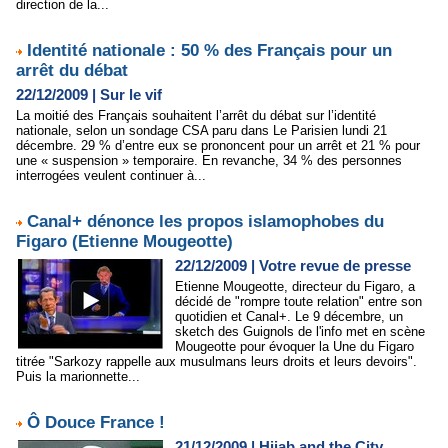
direction de la...
Identité nationale : 50 % des Français pour un
arrêt du débat
22/12/2009
|
Sur le vif
La moitié des Français souhaitent l’arrêt du débat sur l’identité
nationale, selon un sondage CSA paru dans Le Parisien lundi 21
décembre. 29 % d’entre eux se prononcent pour un arrêt et 21 % pour
une « suspension » temporaire. En revanche, 34 % des personnes
interrogées veulent continuer à...
Canal+ dénonce les propos islamophobes du
Figaro (Etienne Mougeotte)
22/12/2009
|
Votre revue de presse
Etienne Mougeotte, directeur du Figaro, a
décidé de "rompre toute relation" entre son
quotidien et Canal+. Le 9 décembre, un
sketch des Guignols de l'info met en scène
Mougeotte pour évoquer la Une du Figaro
titrée "Sarkozy rappelle aux musulmans leurs droits et leurs devoirs".
Puis la marionnette...
Ô Douce France !
21/12/2009
|
Hijab and the City