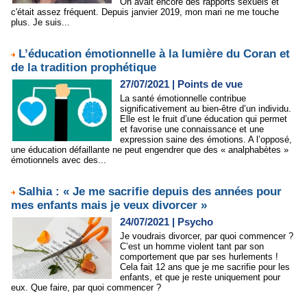
On avait encore des rapports sexuels et
c'était assez fréquent. Depuis janvier 2019, mon mari ne me touche
plus. Je suis...
L’éducation émotionnelle à la lumière du Coran et
de la tradition prophétique
27/07/2021
|
Points de vue
La santé émotionnelle contribue
significativement au bien-être d’un individu.
Elle est le fruit d’une éducation qui permet
et favorise une connaissance et une
expression saine des émotions. A l’opposé,
une éducation défaillante ne peut engendrer que des « analphabètes »
émotionnels avec des...
Salhia : « Je me sacrifie depuis des années pour
mes enfants mais je veux divorcer »
24/07/2021
|
Psycho
Je voudrais divorcer, par quoi commencer ?
C’est un homme violent tant par son
comportement que par ses hurlements !
Cela fait 12 ans que je me sacrifie pour les
enfants, et que je reste uniquement pour
eux. Que faire, par quoi commencer ?