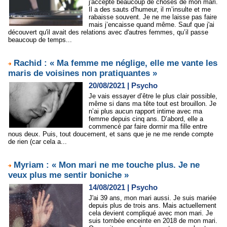
j'accepte beaucoup de choses de mon mari.
Il a des sauts d'humeur, il m’insulte et me
rabaisse souvent. Je ne me laisse pas faire
mais j’encaisse quand même. Sauf que j'ai
découvert qu'il avait des relations avec d'autres femmes, qu’il passe
beaucoup de temps...
Rachid : « Ma femme me néglige, elle me vante les
maris de voisines non pratiquantes »
20/08/2021
|
Psycho
Je vais essayer d’être le plus clair possible,
même si dans ma tête tout est brouillon. Je
n’ai plus aucun rapport intime avec ma
femme depuis cinq ans. D’abord, elle a
commencé par faire dormir ma fille entre
nous deux. Puis, tout doucement, et sans que je ne me rende compte
de rien (car cela a...
Myriam : « Mon mari ne me touche plus. Je ne
veux plus me sentir boniche »
14/08/2021
|
Psycho
J'ai 39 ans, mon mari aussi. Je suis mariée
depuis plus de trois ans. Mais actuellement
cela devient compliqué avec mon mari. Je
suis tombée enceinte en 2018 de mon mari.