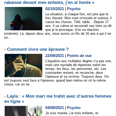
rabaisse devant mes enfants, j'en ai honte »
02/10/2021
|
Psycho
La situation, à chaque fois, est pire que la
fois d'avant. Mon mari m'insulte et surtout, il
casse les choses. Télé, table... Depuis 17
ans, il se calme et reconnaît ses torts ou dit
que je le provoque, d’où sa réaction
(violente). Là, depuis deux ans, nous avons un fils de 16 ans à qui il ne
se...
Comment vivre une épreuve ?
22/09/2021
|
Points de vue
L’équation aux multiples degrés n’a pas une,
mais une myriade de réponses selon les
temps, les lieux, les personnes, etc. Les
constantes restent, en revanche, deux :
l’épreuve et sa victime. Toujours deux. On
est toujours seul face à l’épreuve, quand bien même on vit la même
chose, car on ne...
Layla : « Mon mari me trahit avec d’autres femmes
en ligne »
04/09/2021
|
Psycho
Je suis mariée, j’ai trois enfants, et