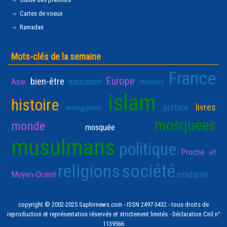
Cartes de voeux
Ramadan
Mots-clés de la semaine
France
Europe
bien-être
Asie
éducation
femmes
islam
histoire
justice
livres
immigration
mosquées
monde
mosquée
musulmans
politique
Proche et
religions
société
Moyen-Orient
solidarité
copyright © 2002-2025 Saphirnews.com - ISSN 2497-3432 - tous droits de
reproduction et représentation réservés et strictement limités - Déclaration Cnil n°
1139566