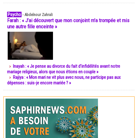
Psycho
-
Abdelnour Zahrali
Farah : « J’ai découvert que mon conjoint m’a trompée et mis
une autre fille enceinte »
Inayah : « Je pense au divorce du fait d’infidélités avant notre
mariage religieux, alors que nous étions en couple »
Rajiya : « Mon mari ne vit plus avec nous, ne participe pas aux
dépenses : suis-je encore mariée ? »