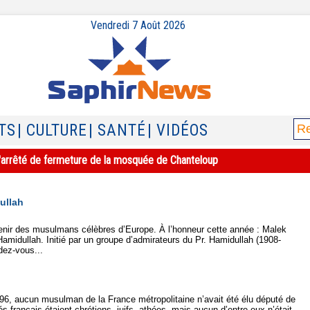
Vendredi 7 Août 2026
TS
| CULTURE
| SANTÉ
| VIDÉOS
e l'arrêté de fermeture de la mosquée de Chanteloup
ullah
nir des musulmans célèbres d’Europe. À l’honneur cette année : Malek
idullah. Initié par un groupe d’admirateurs du Pr. Hamidullah (1908-
ez-vous...
6, aucun musulman de la France métropolitaine n’avait été élu député de
s français étaient chrétiens, juifs, athées, mais aucun d’entre eux n’était