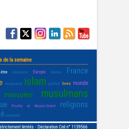
s de la semaine
France
Europe
-être
éducation
femmes
islam
e
monde
justice
livres
immigration
musulmans
mosquées
religions
que
Proche et Moyen-Orient
té
solidarité
rictement limités - Déclaration Cnil n° 1139566