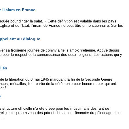
 l'Islam en France
ée pour diriger la salat. » Cette définition est valable dans les pays
glise et de l’Etat, l’imam de France ne peut être un fonctionnaire. Sur les
ppellent au dialogue
er sa troisième journée de convivialité islamo-chrétienne. Active depuis
e pour le respect et la connaissance des deux religions. Les actions qui y
liés
e la libération du 8 mai 1945 marquant la fin de la Seconde Guerre
es, médailles, font partie de la cérémonie pour honorer ceux qui ont
tif...
?
structure officielle n’a été créée pour les musulmans désirant se
religieux qu’au niveau des prix et de l’aspect financier du pèlerinage. Les
..