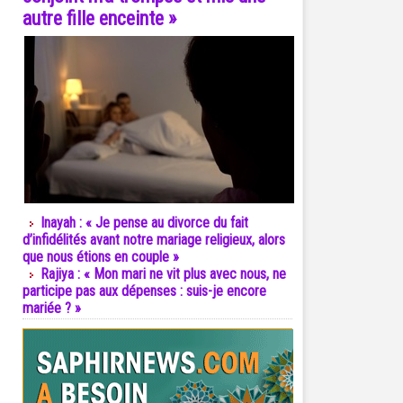
autre fille enceinte »
Inayah : « Je pense au divorce du fait
d’infidélités avant notre mariage religieux, alors
que nous étions en couple »
Rajiya : « Mon mari ne vit plus avec nous, ne
participe pas aux dépenses : suis-je encore
mariée ? »