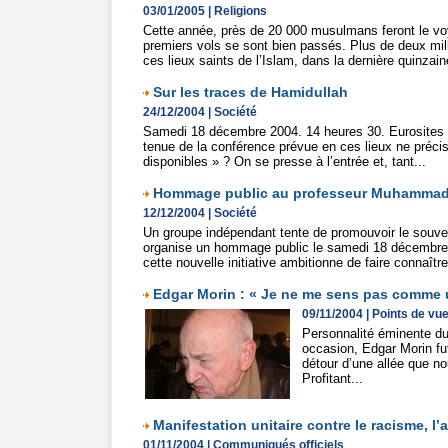
03/01/2005
|
Religions
Cette année, près de 20 000 musulmans feront le voy
premiers vols se sont bien passés. Plus de deux mil
ces lieux saints de l’Islam, dans la dernière quinzain
Sur les traces de Hamidullah
24/12/2004
|
Société
Samedi 18 décembre 2004. 14 heures 30. Eurosites P
tenue de la conférence prévue en ces lieux ne précisa
disponibles » ? On se presse à l’entrée et, tant...
Hommage public au professeur Muhammad 
12/12/2004
|
Société
Un groupe indépendant tente de promouvoir le souven
organise un hommage public le samedi 18 décembre,
cette nouvelle initiative ambitionne de faire connaître 
Edgar Morin : « Je ne me sens pas comme un
09/11/2004
|
Points de vu
Personnalité éminente du
occasion, Edgar Morin fut
détour d’une allée que 
Profitant...
Manifestation unitaire contre le racisme, l’
01/11/2004
|
Communiqués officiels