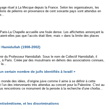
age rituel à La Mecque depuis la France. Selon les organisateurs, les
lions de pèlerins en provenance de cent soixante pays sont attendus en
e...
aris-La Chapelle accueille une foule dense. Les affichettes annonçant la
ient-elles pas que l’accès était libre, mais « dans la limite des places
Hamidullah (1908-2002)
ir du Professeur Hamidullah. Sous le nom de Collectif Hamidullah, il
 à Paris. Créée par des musulmans en dehors des associations connues,
la...
 certain nombre de juifs identifiés à Israël »
e
 monde des idées, d’origine juive comme il aime à se définir à cette
 l’un des intervenants très attendus au concert pour la Palestine. C’est au
nous rencontrons ce monument de la pensée à la recherche d’une chorba…
antisémitisme, et les discriminations