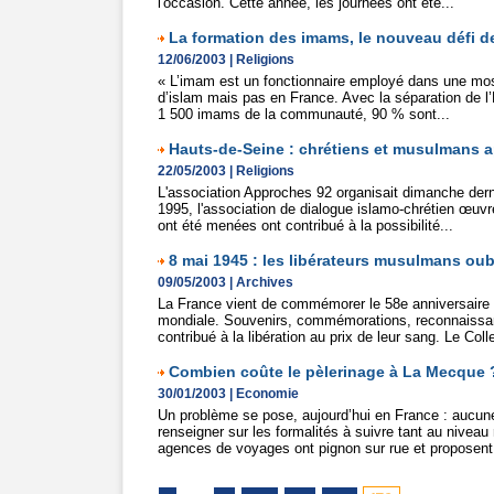
l'occasion. Cette année, les journées ont été...
La formation des imams, le nouveau défi de
12/06/2003
|
Religions
« L’imam est un fonctionnaire employé dans une mosqu
d’islam mais pas en France. Avec la séparation de l’E
1 500 imams de la communauté, 90 % sont...
Hauts-de-Seine : chrétiens et musulmans a
22/05/2003
|
Religions
L'association Approches 92 organisait dimanche derni
1995, l'association de dialogue islamo-chrétien œuvr
ont été menées ont contribué à la possibilité...
8 mai 1945 : les libérateurs musulmans oub
09/05/2003
|
Archives
La France vient de commémorer le 58e anniversaire d
mondiale. Souvenirs, commémorations, reconnaissanc
contribué à la libération au prix de leur sang. Le Collec
Combien coûte le pèlerinage à La Mecque 
30/01/2003
|
Economie
Un problème se pose, aujourd’hui en France : aucune 
renseigner sur les formalités à suivre tant au niveau 
agences de voyages ont pignon sur rue et proposent.