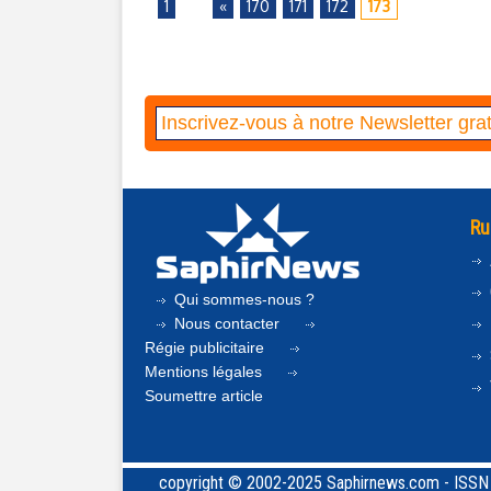
1
...
«
170
171
172
173
Ru
Qui sommes-nous ?
Nous contacter
Régie publicitaire
Mentions légales
Soumettre article
copyright © 2002-2025 Saphirnews.com - ISSN 24