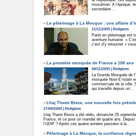
musulman. A l’époque, les
secondaire....
Le pèlerinage à La Mecque : une affaire d’
21/11/2005
|
Religions
Partir en pèlerinage est 
aventure humaine. « C’est
c’est d’y retourner » vou
La première mosquée de France a 100 ans
08/11/2005
|
Religions
La Grande Mosquée de l’î
mosquée Noor-E-Islam est
commerciale de la ville.
qui travaille depuis un...
Lhaj Thami Breze, une nouvelle fois présid
27/09/2005
|
Religions
Lhaj Thami Breze a été réélu, dimanche 25 septembre
France, et ce pour un mandat de quatre ans. Depuis 
l’UOIF ? Après ces quatre années passées à la...
Pèlerinage à La Mecque, la confiance règn