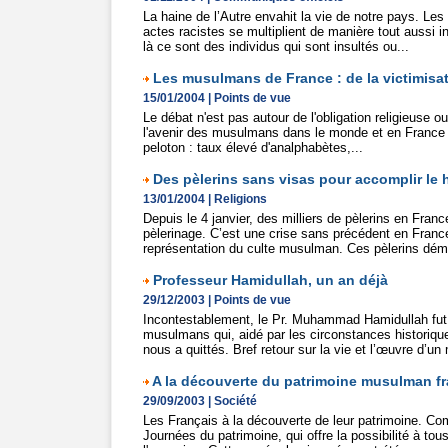
La haine de l’Autre envahit la vie de notre pays. L
actes racistes se multiplient de manière tout aussi i
là ce sont des individus qui sont insultés ou...
Les musulmans de France : de la victimisat
15/01/2004
|
Points de vue
Le débat n'est pas autour de l'obligation religieuse ou
l'avenir des musulmans dans le monde et en France e
peloton : taux élevé d'analphabètes,...
Des pèlerins sans visas pour accomplir le h
13/01/2004
|
Religions
Depuis le 4 janvier, des milliers de pèlerins en Fran
pèlerinage. C’est une crise sans précédent en Franc
représentation du culte musulman. Ces pèlerins dém
Professeur Hamidullah, un an déjà
29/12/2003
|
Points de vue
Incontestablement, le Pr. Muhammad Hamidullah fu
musulmans qui, aidé par les circonstances historique
nous a quittés. Bref retour sur la vie et l’œuvre d’u
A la découverte du patrimoine musulman fr
29/09/2003
|
Société
Les Français à la découverte de leur patrimoine. Co
Journées du patrimoine, qui offre la possibilité à to