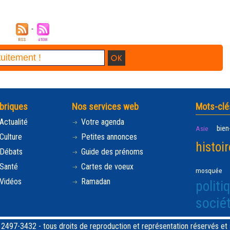
briques
Nos services web
Mots-clé
Actualité
Votre agenda
bien
Asie
Culture
Petites annonces
histoir
Débats
Guide des prénoms
Santé
Cartes de voeux
mosquée
Vidéos
Ramadan
politi
socié
97-3432 - tous droits de reproduction et représentation réservés et st