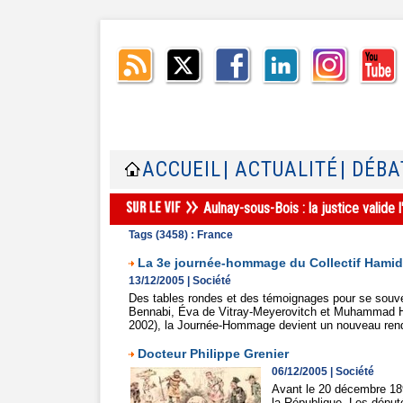
ACCUEIL
| ACTUALITÉ
| DÉBA
Aulnay-sous-Bois : la justice valid
Tags (3458) : France
La 3e journée-hommage du Collectif Hamid
13/12/2005
|
Société
Des tables rondes et des témoignages pour se souve
Bennabi, Éva de Vitray-Meyerovitch et Muhammad Ham
2002), la Journée-Hommage devient un nouveau rend
Docteur Philippe Grenier
06/12/2005
|
Société
Avant le 20 décembre 189
la République. Les député