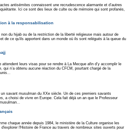
es actes antisémites connaissent une recrudescence alarmante et d’autres
nquiétante. Ici ce sont des lieux de culte ou de mémoire qui sont profanés,
ion à la responsabilisation
 non du hijab ou de la restriction de la liberté religieuse mais autour de
t de ce qu'ils apportent dans un monde où ils sont relégués à la queue du
ajj
ce attendent leurs visas pour se rendre à La Mecque afin d’y accomplir le
e, qui n’a obtenu aucune réaction du CFCM, pourtant chargé de la
unis...
t un savant musulman du XXe siècle. Un de ces premiers savants
s, a choisi de vivre en Europe. Cela fait déjà un an que le Professeur
n musulman...
ançais
mme chaque année depuis 1984, le ministère de la Culture organise les
us d'explorer l'Histoire de France au travers de nombreux sites ouverts pour