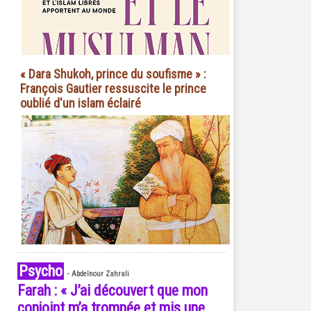
« Dara Shukoh, prince du soufisme » :
François Gautier ressuscite le prince
oublié d'un islam éclairé
Psycho
-
Abdelnour Zahrali
Farah : « J’ai découvert que mon
conjoint m’a trompée et mis une