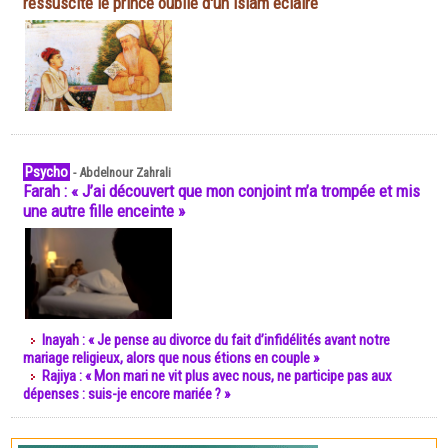
ressuscite le prince oublié d'un islam éclairé
Psycho
-
Abdelnour Zahrali
Farah : « J’ai découvert que mon conjoint m’a trompée et mis
une autre fille enceinte »
Inayah : « Je pense au divorce du fait d’infidélités avant notre
mariage religieux, alors que nous étions en couple »
Rajiya : « Mon mari ne vit plus avec nous, ne participe pas aux
dépenses : suis-je encore mariée ? »