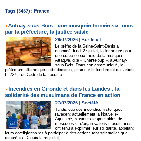
Tags (3457) : France
Aulnay-sous-Bois : une mosquée fermée six mois
par la préfecture, la justice saisie
29/07/2026
|
Sur le vif
Le préfet de la Seine-Saint-Denis a
annoncé, lundi 27 juillet, la fermeture pour
une durée de six mois de la mosquée
Attaqwa, dite « Chanteloup », à Aulnay-
sous-Bois. Dans son communiqué, la
préfecture affirme que cette décision, prise sur le fondement de l'article
L. 227-1 du Code de la sécurité...
Incendies en Gironde et dans les Landes : la
solidarité des musulmans de France en action
27/07/2026
|
Société
Tandis que des incendies historiques
ravagent actuellement la Nouvelle-
Aquitaine, plusieurs responsables de
mosquées et d'organisations musulmanes
ont tenu à exprimer leur solidarité, appelant
leurs coreligionnaires à participer à des actions tant spirituelles que
concrètes. Depuis la mi-juillet,...