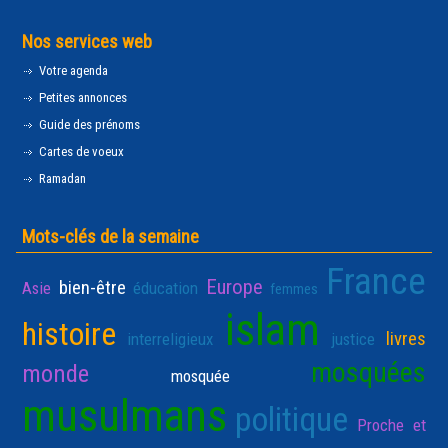
Nos services web
Votre agenda
Petites annonces
Guide des prénoms
Cartes de voeux
Ramadan
Mots-clés de la semaine
France
Europe
bien-être
Asie
éducation
femmes
islam
histoire
livres
interreligieux
justice
mosquées
monde
mosquée
musulmans
politique
Proche et