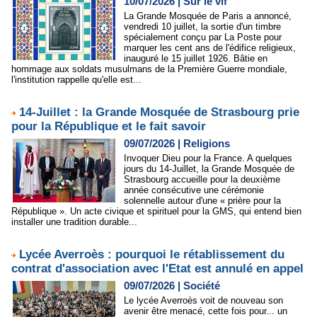
10/07/2026
|
Sur le vif
La Grande Mosquée de Paris a annoncé,
vendredi 10 juillet, la sortie d'un timbre
spécialement conçu par La Poste pour
marquer les cent ans de l'édifice religieux,
inauguré le 15 juillet 1926. Bâtie en
hommage aux soldats musulmans de la Première Guerre mondiale,
l'institution rappelle qu'elle est...
14-Juillet : la Grande Mosquée de Strasbourg prie
pour la République et le fait savoir
09/07/2026
|
Religions
Invoquer Dieu pour la France. A quelques
jours du 14-Juillet, la Grande Mosquée de
Strasbourg accueille pour la deuxième
année consécutive une cérémonie
solennelle autour d'une « prière pour la
République ». Un acte civique et spirituel pour la GMS, qui entend bien
installer une tradition durable...
Lycée Averroès : pourquoi le rétablissement du
contrat d'association avec l'Etat est annulé en appel
09/07/2026
|
Société
Le lycée Averroès voit de nouveau son
avenir être menacé, cette fois pour... un