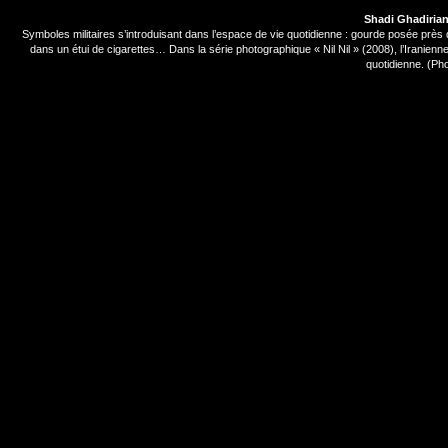
Shadi Ghadirian_
Symboles militaires s’introduisant dans l’espace de vie quotidienne : gourde posée près
dans un étui de cigarettes… Dans la série photographique « Nil Nil » (2008), l’Iranienn
quotidienne. (Pho