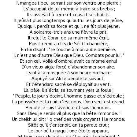
Il mangeait peu, serrant sur son ventre une pierre ;
Il s’occupait de lui-même à traire ses brebis ;
Il s’asseyait à terre et cousait ses habits.
Il jeûnait plus longtemps qu’autrui les jours de jeûne,
Quoiqu’il perdît sa force et qu’il ne fût plus jeune.
A soixante-trois ans une fièvre le prit.
Il relut le Coran de sa main même écrit,
Puis il remit au fils de Séid la bannière,
En lui disant : ' Je touche à mon aube dernière.
Il n’est pas d’autre Dieu que Dieu. Combats pour lui. '
Et son œil, voilé d’ombre, avait ce morne ennui
D’un vieux aigle forcé d’abandonner son aire.
Il vint à la mosquée à son heure ordinaire,
Appuyé sur Ali le peuple le suivant ;
Et l’étendard sacré se déployait au vent.
Là, pâle, il s’écria, se tournant vers la foule ;
' Peuple, le jour s’éteint, l’homme passe et s’écroule ;
La poussière et la nuit, c’est nous. Dieu seul est grand.
Peuple je suis l’aveugle et suis l’ignorant.
Sans Dieu je serais vil plus que la bête immonde. '
Un cheikh lui dit : ' o chef des vrais croyants ! le monde,
Sitôt qu’il t’entendit, en ta parole crut ;
Le jour où tu naquit une étoile apparut,
Et trois tours du palais de Chosroès tombèrent. '