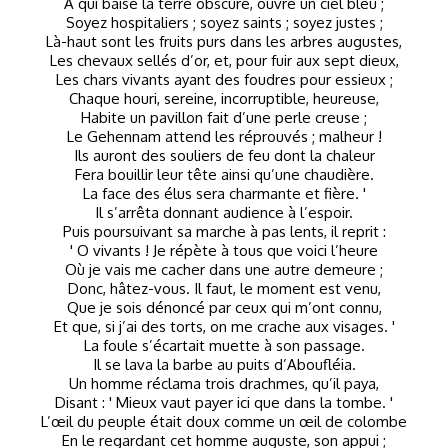
A qui baise la terre obscure, ouvre un ciel bleu ;
Soyez hospitaliers ; soyez saints ; soyez justes ;
Là-haut sont les fruits purs dans les arbres augustes,
Les chevaux sellés d’or, et, pour fuir aux sept dieux,
Les chars vivants ayant des foudres pour essieux ;
Chaque houri, sereine, incorruptible, heureuse,
Habite un pavillon fait d’une perle creuse ;
Le Gehennam attend les réprouvés ; malheur !
Ils auront des souliers de feu dont la chaleur
Fera bouillir leur tête ainsi qu’une chaudière.
La face des élus sera charmante et fière. '
Il s’arrêta donnant audience à l’espoir.
Puis poursuivant sa marche à pas lents, il reprit :
' O vivants ! Je répète à tous que voici l’heure
Où je vais me cacher dans une autre demeure ;
Donc, hâtez-vous. Il faut, le moment est venu,
Que je sois dénoncé par ceux qui m’ont connu,
Et que, si j’ai des torts, on me crache aux visages. '
La foule s’écartait muette à son passage.
Il se lava la barbe au puits d’Aboufléia.
Un homme réclama trois drachmes, qu’il paya,
Disant : ' Mieux vaut payer ici que dans la tombe. '
L’œil du peuple était doux comme un œil de colombe
En le regardant cet homme auguste, son appui ;