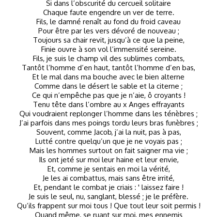
Si dans l’obscurité du cercueil solitaire
Chaque faute engendre un ver de terre.
Fils, le damné renaît au fond du froid caveau
Pour être par les vers dévoré de nouveau ;
Toujours sa chair revit, jusqu’à ce que la peine,
Finie ouvre à son vol l’immensité sereine.
Fils, je suis le champ vil des sublimes combats,
Tantôt l’homme d’en haut, tantôt l’homme d’en bas,
Et le mal dans ma bouche avec le bien alterne
Comme dans le désert le sable et la citerne ;
Ce qui n’empêche pas que je n’aie, ô croyants !
Tenu tête dans l’ombre au x Anges effrayants
Qui voudraient replonger l’homme dans les ténèbres ;
J’ai parfois dans mes poings tordu leurs bras funèbres ;
Souvent, comme Jacob, j’ai la nuit, pas à pas,
Lutté contre quelqu’un que je ne voyais pas ;
Mais les hommes surtout on fait saigner ma vie ;
Ils ont jeté sur moi leur haine et leur envie,
Et, comme je sentais en moi la vérité,
Je les ai combattus, mais sans être irrité,
Et, pendant le combat je criais : ' laissez faire !
Je suis le seul, nu, sanglant, blessé ; je le préfère.
Qu’ils frappent sur moi tous ! Que tout leur soit permis !
Quand même, se ruant sur moi, mes ennemis