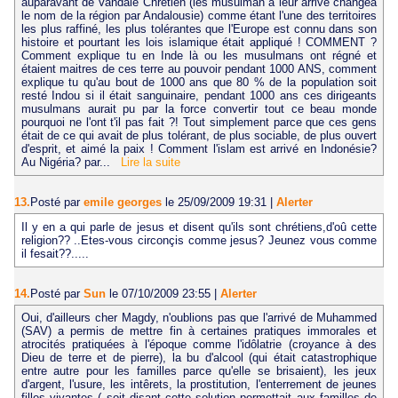
auparavant de Vandale Chrétien (les musulman à leur arrivé changea
le nom de la région par Andalousie) comme étant l'une des territoires
les plus raffiné, les plus tolérantes que l'Europe est connu dans son
histoire et pourtant les lois islamique était appliqué ! COMMENT ?
Comment explique tu en Inde là ou les musulmans ont régné et
étaient maitres de ces terre au pouvoir pendant 1000 ANS, comment
explique tu qu'au bout de 1000 ans que 80 % de la population soit
resté Indou si il était sanguinaire, pendant 1000 ans ces dirigeants
musulmans aurait pu par la force convertir tout ce beau monde
pourquoi ne l'ont t'il pas fait ?! Tout simplement parce que ces gens
était de ce qui avait de plus tolérant, de plus sociable, de plus ouvert
d'esprit, et aimé la paix ! Comment l'islam est arrivé en Indonésie?
Au Nigéria? par...
Lire la suite
13.
Posté par
emile georges
le 25/09/2009 19:31
|
Alerter
Il y en a qui parle de jesus et disent qu'ils sont chrétiens,d'oû cette
religion?? ..Etes-vous circonçis comme jesus? Jeunez vous comme
il fesait??.....
14.
Posté par
Sun
le 07/10/2009 23:55
|
Alerter
Oui, d'ailleurs cher Magdy, n'oublions pas que l'arrivé de Muhammed
(SAV) a permis de mettre fin à certaines pratiques immorales et
atrocités pratiquées à l'époque comme l'idôlatrie (croyance à des
Dieu de terre et de pierre), la bu d'alcool (qui était catastrophique
entre autre pour les familles parce qu'elle se brisaient), les jeux
d'argent, l'usure, les intêrets, la prostitution, l'enterrement de jeunes
filles vivantes ( soit disant cette solution permettait aux familles de