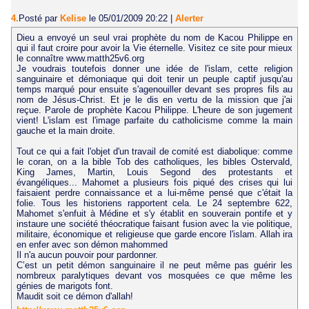
4.
Posté par
Kelise
le 05/01/2009 20:22
|
Alerter
Dieu a envoyé un seul vrai prophète du nom de Kacou Philippe en
qui il faut croire pour avoir la Vie éternelle. Visitez ce site pour mieux
le connaître www.matth25v6.org
Je voudrais toutefois donner une idée de l'islam, cette religion
sanguinaire et démoniaque qui doit tenir un peuple captif jusqu'au
temps marqué pour ensuite s'agenouiller devant ses propres fils au
nom de Jésus-Christ. Et je le dis en vertu de la mission que j'ai
reçue. Parole de prophète Kacou Philippe. L'heure de son jugement
vient! L'islam est l'image parfaite du catholicisme comme la main
gauche et la main droite.
Tout ce qui a fait l'objet d'un travail de comité est diabolique: comme
le coran, on a la bible Tob des catholiques, les bibles Ostervald,
King James, Martin, Louis Segond des protestants et
évangéliques... Mahomet a plusieurs fois piqué des crises qui lui
faisaient perdre connaissance et a lui-même pensé que c'était la
folie. Tous les historiens rapportent cela. Le 24 septembre 622,
Mahomet s'enfuit à Médine et s'y établit en souverain pontife et y
instaure une société théocratique faisant fusion avec la vie politique,
militaire, économique et religieuse que garde encore l'islam. Allah ira
en enfer avec son démon mahommed
Il n'a aucun pouvoir pour pardonner.
C’est un petit démon sanguinaire il ne peut même pas guérir les
nombreux paralytiques devant vos mosquées ce que même les
génies de marigots font.
Maudit soit ce démon d'allah!