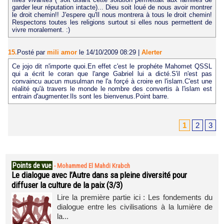
garder leur réputation intacte)... Dieu soit loué de nous avoir montrer
le droit chemin!! J'espere qu'Il nous montrera à tous le droit chemin!
Respectons toutes les religions surtout si elles nous permettent de
vivre moralement. :)
15.
Posté par
mili amor
le 14/10/2009 08:29
|
Alerter
Ce jojo dit n'importe quoi.En effet c'est le prophéte Mahomet QSSL
qui a écrit le coran que l'ange Gabriel lui a dicté.S'il n'est pas
convaincu aucun musulman ne l'a forçé à croire en l'islam.C'est une
réalité qu'à travers le monde le nombre des convertis à l'islam est
entrain d'augmenter.Ils sont les bienvenus.Point barre.
1
2
3
Points de vue
-
Mohammed El Mahdi Krabch
Le dialogue avec l’Autre dans sa pleine diversité pour
diffuser la culture de la paix (3/3)
Lire la première partie ici : Les fondements du
dialogue entre les civilisations à la lumière de
la...