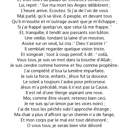
Lui, reprit : ' Sur ma mort les Anges délibèrent ;
L’heure arrive. Ecoutez. Si j’ai de l’un de vous
Mal parlé, qu’il se lève, ô peuple, et devant tous
Qu’il m’insulte et m’outrage avant que je m’échappe ;
Si j’ai frappé quelqu’un, que celui-là me frappe. '
Et, tranquille, il tendit aux passants son bâton.
Une vieille, tondant la laine d’un mouton,
Assise sur un seuil, lui cria : ' Dieu t’assiste ! '
Il semblait regarder quelque vision triste,
Et songeait ; tout à coup, pensif, il dit : ' voilà,
Vous tous, je suis un mot dans la bouche d’Allah ;
Je suis cendre comme homme et feu comme prophète.
J’ai complété d’Issa la lumière imparfaite.
Je suis la force, enfants ; Jésus fut la douceur.
Le soleil a toujours l’aube pour précurseur.
Jésus m’a précédé, mais il n’est pas la Cause.
Il est né d’une Vierge aspirant une rose.
Moi, comme être vivant, retenez bien ceci,
Je ne suis qu’un limon par les vices noirci ;
J’ai de tous les péchés subi l’approche étrange ;
Ma chair a plus d’affront qu’un chemin n’a de fange,
Et mon corps par le mal est tout déshonoré ;
O vous tous, je serais bien vite dévoré