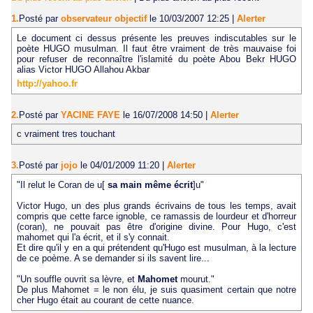
1.
Posté par
observateur objectif
le 10/03/2007 12:25
|
Alerter
Le document ci dessus présente les preuves indiscutables sur le
poète HUGO musulman. Il faut être vraiment de très mauvaise foi
pour refuser de reconnaître l'islamité du poète Abou Bekr HUGO
alias Victor HUGO Allahou Akbar
http://yahoo.fr
2.
Posté par
YACINE FAYE
le 16/07/2008 14:50
|
Alerter
c vraiment tres touchant
3.
Posté par
jojo
le 04/01/2009 11:20
|
Alerter
"Il relut le Coran de u[
sa main même écrit
]u"
Victor Hugo, un des plus grands écrivains de tous les temps, avait
compris que cette farce ignoble, ce ramassis de lourdeur et d'horreur
(coran), ne pouvait pas être d'origine divine. Pour Hugo, c'est
mahomet qui l'a écrit, et il s'y connait.
Et dire qu'il y en a qui prétendent qu'Hugo est musulman, à la lecture
de ce poème. A se demander si ils savent lire...
"Un souffle ouvrit sa lèvre, et
Mahomet
mourut."
De plus Mahomet = le non élu, je suis quasiment certain que notre
cher Hugo était au courant de cette nuance.