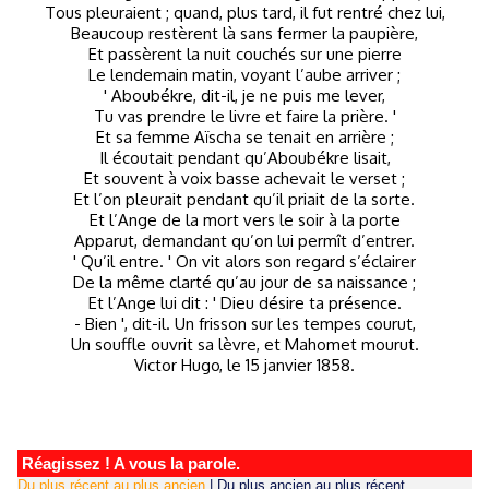
Tous pleuraient ; quand, plus tard, il fut rentré chez lui,
Beaucoup restèrent là sans fermer la paupière,
Et passèrent la nuit couchés sur une pierre
Le lendemain matin, voyant l’aube arriver ;
' Aboubékre, dit-il, je ne puis me lever,
Tu vas prendre le livre et faire la prière. '
Et sa femme Aïscha se tenait en arrière ;
Il écoutait pendant qu’Aboubékre lisait,
Et souvent à voix basse achevait le verset ;
Et l’on pleurait pendant qu’il priait de la sorte.
Et l’Ange de la mort vers le soir à la porte
Apparut, demandant qu’on lui permît d’entrer.
' Qu’il entre. ' On vit alors son regard s’éclairer
De la même clarté qu’au jour de sa naissance ;
Et l’Ange lui dit : ' Dieu désire ta présence.
- Bien ', dit-il. Un frisson sur les tempes courut,
Un souffle ouvrit sa lèvre, et Mahomet mourut.
Victor Hugo, le 15 janvier 1858.
Réagissez ! A vous la parole.
Du plus récent au plus ancien
|
Du plus ancien au plus récent