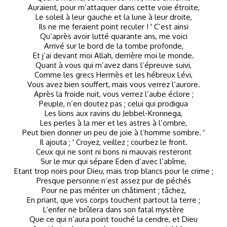
Auraient, pour m’attaquer dans cette voie étroite,
Le soleil à leur gauche et la lune à leur droite,
Ils ne me feraient point reculer ! ' C’est ainsi
Qu’après avoir lutté quarante ans, me voici
Arrivé sur le bord de la tombe profonde,
Et j’ai devant moi Allah, derrière moi le monde.
Quant à vous qui m’avez dans l’épreuve suivi,
Comme les grecs Hermès et les hébreux Lévi,
Vous avez bien souffert, mais vous verrez l’aurore.
Après la froide nuit, vous verrez l’aube éclore ;
Peuple, n’en doutez pas ; celui qui prodigua
Les lions aux ravins du Jebbel-Kronnega,
Les perles à la mer et les astres à l’ombre,
Peut bien donner un peu de joie à l’homme sombre. '
Il ajouta ; ' Croyez, veillez ; courbez le front.
Ceux qui ne sont ni bons ni mauvais resteront
Sur le mur qui sépare Eden d’avec l’abîme,
Etant trop noirs pour Dieu, mais trop blancs pour le crime ;
Presque personne n’est assez pur de péchés
Pour ne pas mériter un châtiment ; tâchez,
En priant, que vos corps touchent partout la terre ;
L’enfer ne brûlera dans son fatal mystère
Que ce qui n’aura point touché la cendre, et Dieu