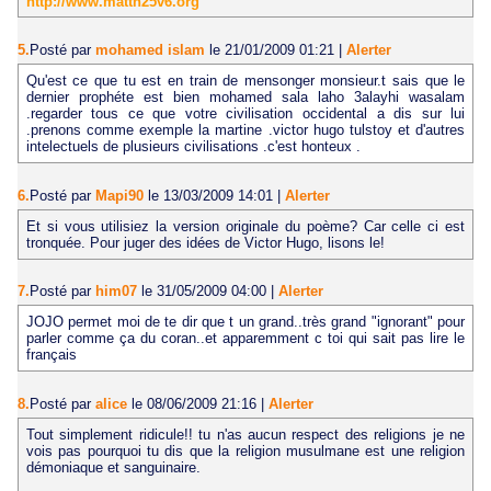
http://www.matth25v6.org
5.
Posté par
mohamed islam
le 21/01/2009 01:21
|
Alerter
Qu'est ce que tu est en train de mensonger monsieur.t sais que le
dernier prophéte est bien mohamed sala laho 3alayhi wasalam
.regarder tous ce que votre civilisation occidental a dis sur lui
.prenons comme exemple la martine .victor hugo tulstoy et d'autres
intelectuels de plusieurs civilisations .c'est honteux .
6.
Posté par
Mapi90
le 13/03/2009 14:01
|
Alerter
Et si vous utilisiez la version originale du poème? Car celle ci est
tronquée. Pour juger des idées de Victor Hugo, lisons le!
7.
Posté par
him07
le 31/05/2009 04:00
|
Alerter
JOJO permet moi de te dir que t un grand..très grand "ignorant" pour
parler comme ça du coran..et apparemment c toi qui sait pas lire le
français
8.
Posté par
alice
le 08/06/2009 21:16
|
Alerter
Tout simplement ridicule!! tu n'as aucun respect des religions je ne
vois pas pourquoi tu dis que la religion musulmane est une religion
démoniaque et sanguinaire.