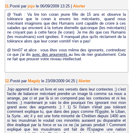
11.
Posté par
jojo
le 06/09/2009 13:25
|
Alerter
@ Yeah : Va lire ton coran jeune fille de 15 ans et observe la
tolérance que le coran à envers les mécréants, quand nous
mécréant imaginons que des Humains sont capable de croire à ces
salades qui envoient à la torture éternelle quiconque (les mécréants)
ne croyant pas à cette farce (le coran). Je me dis que ces Humains
(les musulmans) sont ignobes. Il manquait plus qu'ils réclament de la
tolérance alors que leur coran vomitif n'en a pas!
@ him07 et alice : vous êtes vous même des ignorants, contredisez
ce que j'ai dis
avec des arguments
au lieu de nier gratuitement. Cela
ne fait que prouver votre niveau intellectuel.
12.
Posté par
Magdy
le 23/09/2009 04:25
|
Alerter
Jojo apprend à lire un livre et ses versets dans leur contextes ;) c'est
facile de balancer mécréant prendre un image là comme sa nous a
arrange, par ci et par là si on comprend pas les contextes et ni les
textes ;) maintenant je vais te dire pourquoi t'es ignorant moi mon
grand avec des arguments ;) ! 1) Si l'islam n'était pas tolérant
comment explique tu, que dans des pays comme l'Egypte, le Liban,
la Syrie...etc il y est une forte minorité de Chrétien depuis 1400 ans
si les musulman le voulait ces minorités auraient pu disparaitre et
être éradiqué par la force or sa ce ne j'ai jamais produit ! Comment
expliqué que les musulmans ont fait de l'Espagne une nation