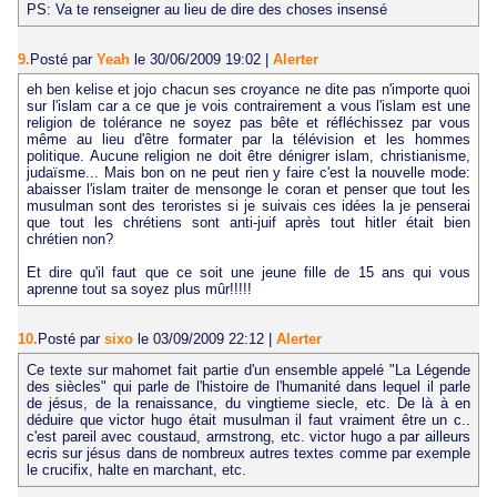
PS: Va te renseigner au lieu de dire des choses insensé
9.
Posté par
Yeah
le 30/06/2009 19:02
|
Alerter
eh ben kelise et jojo chacun ses croyance ne dite pas n'importe quoi
sur l'islam car a ce que je vois contrairement a vous l'islam est une
religion de tolérance ne soyez pas bête et réfléchissez par vous
même au lieu d'être formater par la télévision et les hommes
politique. Aucune religion ne doit être dénigrer islam, christianisme,
judaïsme... Mais bon on ne peut rien y faire c'est la nouvelle mode:
abaisser l'islam traiter de mensonge le coran et penser que tout les
musulman sont des teroristes si je suivais ces idées la je penserai
que tout les chrétiens sont anti-juif après tout hitler était bien
chrétien non?
Et dire qu'il faut que ce soit une jeune fille de 15 ans qui vous
aprenne tout sa soyez plus mûr!!!!!
10.
Posté par
sixo
le 03/09/2009 22:12
|
Alerter
Ce texte sur mahomet fait partie d'un ensemble appelé "La Légende
des siècles" qui parle de l'histoire de l'humanité dans lequel il parle
de jésus, de la renaissance, du vingtieme siecle, etc. De là à en
déduire que victor hugo était musulman il faut vraiment être un c..
c'est pareil avec coustaud, armstrong, etc. victor hugo a par ailleurs
ecris sur jésus dans de nombreux autres textes comme par exemple
le crucifix, halte en marchant, etc.