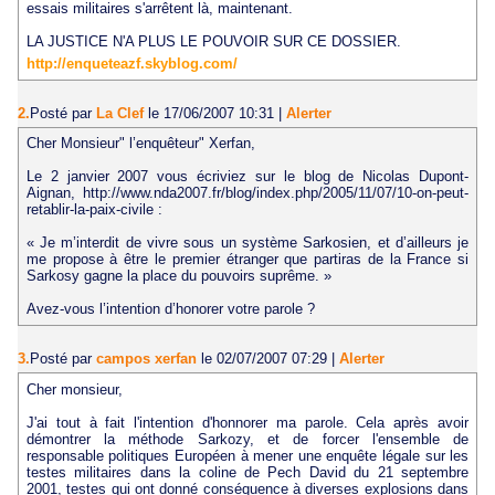
essais militaires s'arrêtent là, maintenant.
LA JUSTICE N'A PLUS LE POUVOIR SUR CE DOSSIER.
http://enqueteazf.skyblog.com/
2.
Posté par
La Clef
le 17/06/2007 10:31
|
Alerter
Cher Monsieur" l’enquêteur" Xerfan,
Le 2 janvier 2007 vous écriviez sur le blog de Nicolas Dupont-
Aignan, http://www.nda2007.fr/blog/index.php/2005/11/07/10-on-peut-
retablir-la-paix-civile :
« Je m’interdit de vivre sous un système Sarkosien, et d’ailleurs je
me propose à être le premier étranger que partiras de la France si
Sarkosy gagne la place du pouvoirs suprême. »
Avez-vous l’intention d’honorer votre parole ?
3.
Posté par
campos xerfan
le 02/07/2007 07:29
|
Alerter
Cher monsieur,
J'ai tout à fait l'intention d'honnorer ma parole. Cela après avoir
démontrer la méthode Sarkozy, et de forcer l'ensemble de
responsable politiques Européen à mener une enquête légale sur les
testes militaires dans la coline de Pech David du 21 septembre
2001, testes qui ont donné conséquence à diverses explosions dans