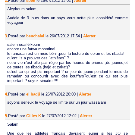
2.
Posté par
sben
le 26/07/2012 13:02
|
Alerter
Aleykoum salam,
Audela de 3 jours dans un pays vous nette plus considéré comme
voyageur
3.
Posté par
benchalal
le 26/07/2012 17:54
|
Alerter
salem ouarléikoum
encore une fatwa moontina!
le ramadan est un mois béni ,pour la lecture du coran et les ribada!
qu'ont ils a prouver ces "athlètes" ?
notre vie n'est elle pas régie par les heures de prières ,de jeunes,et
de toutes les ribada (hajd et zakat)?
qu'est ce qui est pls important ? un jour de jeune pendant le mois de
ramadan ou concourrir avec des kouffars?qu'est ce qui est plus
important ? soyez sincère!!!!!
4.
Posté par
el hadji
le 26/07/2012 20:00
|
Alerter
soyons serieux le voyage se limite sur un jour wassalam
5.
Posté par
Gilles K
le 27/07/2012 12:02
|
Alerter
Salam.
Dire que les athlètes français devraient jeûner si les JO se