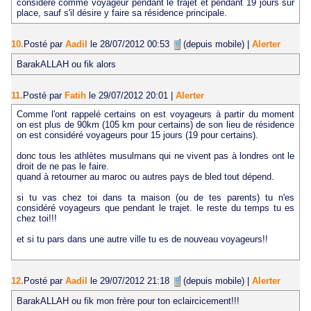
considéré comme voyageur pendant le trajet et pendant 19 jours sur
place, sauf s'il désire y faire sa résidence principale.
10.
Posté par
Aadil
le 28/07/2012 00:53
(depuis mobile)
|
Alerter
BarakALLAH ou fik alors
11.
Posté par
Fatih
le 29/07/2012 20:01
|
Alerter
Comme l'ont rappelé certains on est voyageurs à partir du moment
on est plus de 90km (105 km pour certains) de son lieu de résidence
on est considéré voyageurs pour 15 jours (19 pour certains).
donc tous les athlètes musulmans qui ne vivent pas à londres ont le
droit de ne pas le faire.
quand à retourner au maroc ou autres pays de bled tout dépend.
si tu vas chez toi dans ta maison (ou de tes parents) tu n'es
considéré voyageurs que pendant le trajet. le reste du temps tu es
chez toi!!!
et si tu pars dans une autre ville tu es de nouveau voyageurs!!
12.
Posté par
Aadil
le 29/07/2012 21:18
(depuis mobile)
|
Alerter
BarakALLAH ou fik mon frère pour ton eclaircicement!!!