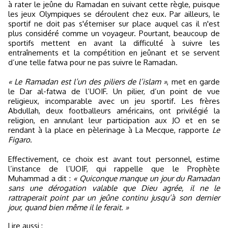
à rater le jeûne du Ramadan en suivant cette règle, puisque
les jeux Olympiques se déroulent chez eux. Par ailleurs, le
sportif ne doit pas s'éterniser sur place auquel cas il n'est
plus considéré comme un voyageur. Pourtant, beaucoup de
sportifs mettent en avant la difficulté à suivre les
entraînements et la compétition en jeûnant et se servent
d’une telle fatwa pour ne pas suivre le Ramadan.
« Le Ramadan est l’un des piliers de l’islam »
, met en garde
le Dar al-fatwa de l’UOIF. Un pilier, d’un point de vue
religieux, incomparable avec un jeu sportif. Les frères
Abdullah, deux footballeurs américains, ont privilégié la
religion, en annulant leur participation aux JO et en se
rendant à la place en pèlerinage à La Mecque, rapporte
Le
Figaro
.
Effectivement, ce choix est avant tout personnel, estime
l’instance de l’UOIF, qui rappelle que le Prophète
Muhammad a dit :
« Quiconque manque un jour du Ramadan
sans une dérogation valable que Dieu agrée, il ne le
rattraperait point par un jeûne continu jusqu’à son dernier
jour, quand bien même il le ferait. »
Lire aussi :