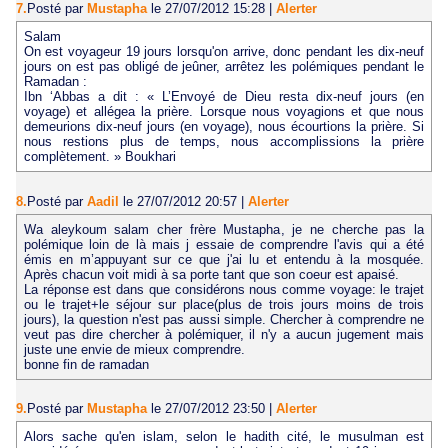
7.
Posté par
Mustapha
le 27/07/2012 15:28
|
Alerter
Salam
On est voyageur 19 jours lorsqu'on arrive, donc pendant les dix-neuf
jours on est pas obligé de jeûner, arrêtez les polémiques pendant le
Ramadan :
Ibn ‘Abbas a dit : « L’Envoyé de Dieu resta dix-neuf jours (en
voyage) et allégea la prière. Lorsque nous voyagions et que nous
demeurions dix-neuf jours (en voyage), nous écourtions la prière. Si
nous restions plus de temps, nous accomplissions la prière
complètement. » Boukhari
8.
Posté par
Aadil
le 27/07/2012 20:57
|
Alerter
Wa aleykoum salam cher frère Mustapha, je ne cherche pas la
polémique loin de là mais j essaie de comprendre l'avis qui a été
émis en m’appuyant sur ce que j'ai lu et entendu à la mosquée.
Après chacun voit midi à sa porte tant que son coeur est apaisé.
La réponse est dans que considérons nous comme voyage: le trajet
ou le trajet+le séjour sur place(plus de trois jours moins de trois
jours), la question n'est pas aussi simple. Chercher à comprendre ne
veut pas dire chercher à polémiquer, il n'y a aucun jugement mais
juste une envie de mieux comprendre.
bonne fin de ramadan
9.
Posté par
Mustapha
le 27/07/2012 23:50
|
Alerter
Alors sache qu'en islam, selon le hadith cité, le musulman est