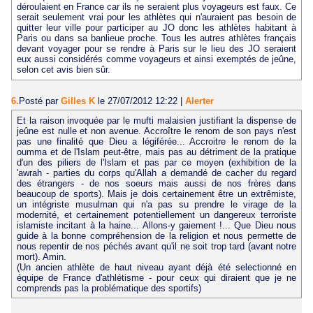
déroulaient en France car ils ne seraient plus voyageurs est faux. Ce
serait seulement vrai pour les athlètes qui n'auraient pas besoin de
quitter leur ville pour participer au JO donc les athlètes habitant à
Paris ou dans sa banlieue proche. Tous les autres athlètes français
devant voyager pour se rendre à Paris sur le lieu des JO seraient
eux aussi considérés comme voyageurs et ainsi exemptés de jeûne,
selon cet avis bien sûr.
6.
Posté par
Gilles K
le 27/07/2012 12:22
|
Alerter
Et la raison invoquée par le mufti malaisien justifiant la dispense de
jeûne est nulle et non avenue. Accroître le renom de son pays n'est
pas une finalité que Dieu a légiférée... Accroitre le renom de la
oumma et de l'Islam peut-être, mais pas au détriment de la pratique
d'un des piliers de l'Islam et pas par ce moyen (exhibition de la
'awrah - parties du corps qu'Allah a demandé de cacher du regard
des étrangers - de nos soeurs mais aussi de nos frères dans
beaucoup de sports). Mais je dois certainement être un extrêmiste,
un intégriste musulman qui n'a pas su prendre le virage de la
modernité, et certainement potentiellement un dangereux terroriste
islamiste incitant à la haine... Allons-y gaiement !... Que Dieu nous
guide à la bonne compréhension de la religion et nous permette de
nous repentir de nos péchés avant qu'il ne soit trop tard (avant notre
mort). Amin.
(Un ancien athlète de haut niveau ayant déjà été selectionné en
équipe de France d'athlétisme - pour ceux qui diraient que je ne
comprends pas la problématique des sportifs)