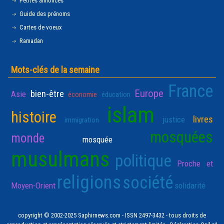
Petites annonces
Guide des prénoms
Cartes de voeux
Ramadan
Mots-clés de la semaine
France
Europe
bien-être
Asie
économie
éducation
islam
histoire
livres
justice
immigration
mosquées
monde
mosquée
musulmans
politique
Proche et
religions
société
Moyen-Orient
solidarité
copyright © 2002-2025 Saphirnews.com - ISSN 2497-3432 - tous droits de