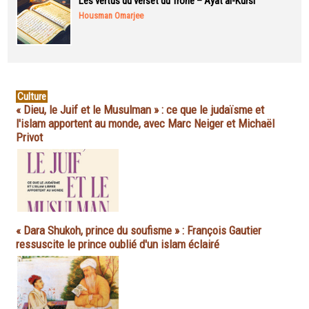
Les vertus du verset du Trône – Ayat al-Kursi
Housman Omarjee
Culture
« Dieu, le Juif et le Musulman » : ce que le judaïsme et
l'islam apportent au monde, avec Marc Neiger et Michaël
Privot
« Dara Shukoh, prince du soufisme » : François Gautier
ressuscite le prince oublié d'un islam éclairé