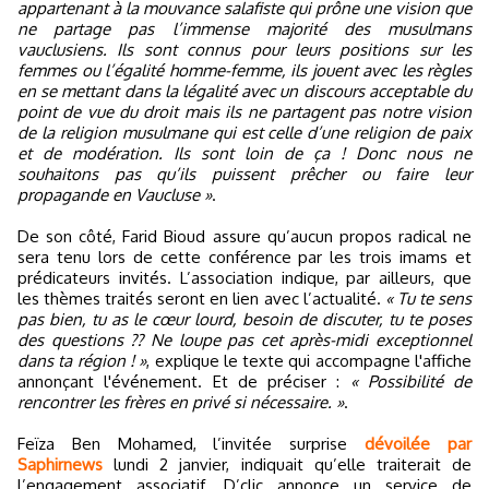
appartenant à la mouvance salafiste qui prône une vision que
ne partage pas l’immense majorité des musulmans
vauclusiens. Ils sont connus pour leurs positions sur les
femmes ou l’égalité homme-femme, ils jouent avec les règles
en se mettant dans la légalité avec un discours acceptable du
point de vue du droit mais ils ne partagent pas notre vision
de la religion musulmane qui est celle d’une religion de paix
et de modération. Ils sont loin de ça ! Donc nous ne
souhaitons pas qu’ils puissent prêcher ou faire leur
propagande en Vaucluse »
.
De son côté, Farid Bioud assure qu’aucun propos radical ne
sera tenu lors de cette conférence par les trois imams et
prédicateurs invités. L’association indique, par ailleurs, que
les thèmes traités seront en lien avec l’actualité.
« Tu te sens
pas bien, tu as le cœur lourd, besoin de discuter, tu te poses
des questions ?? Ne loupe pas cet après-midi exceptionnel
dans ta région ! »
, explique le texte qui accompagne l'affiche
annonçant l'événement. Et de préciser :
« Possibilité de
rencontrer les frères en privé si nécessaire. »
.
Feïza Ben Mohamed, l’invitée surprise
dévoilée par
Saphirnews
lundi 2 janvier, indiquait qu’elle traiterait de
l’engagement associatif. D’clic annonce un service de