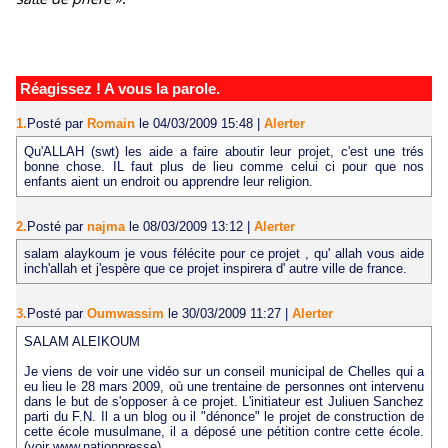
Réagissez ! A vous la parole.
1.
Posté par
Romain
le 04/03/2009 15:48
|
Alerter
Qu'ALLAH (swt) les aide a faire aboutir leur projet, c'est une trés
bonne chose. IL faut plus de lieu comme celui ci pour que nos
enfants aient un endroit ou apprendre leur religion.
2.
Posté par
najma
le 08/03/2009 13:12
|
Alerter
salam alaykoum je vous félécite pour ce projet , qu' allah vous aide
inch'allah et j'espère que ce projet inspirera d' autre ville de france.
3.
Posté par
Oumwassim
le 30/03/2009 11:27
|
Alerter
SALAM ALEIKOUM
Je viens de voir une vidéo sur un conseil municipal de Chelles qui a
eu lieu le 28 mars 2009, où une trentaine de personnes ont intervenu
dans le but de s'opposer à ce projet. L'initiateur est Juliuen Sanchez
parti du F.N. Il a un blog ou il "dénonce" le projet de construction de
cette école musulmane, il a déposé une pétition contre cette école.
(voir www.nationpresse).