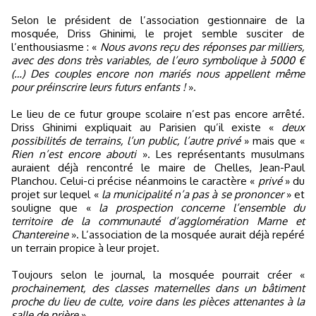
Selon le président de l’association gestionnaire de la
mosquée, Driss Ghinimi, le projet semble susciter de
l’enthousiasme : «
Nous avons reçu des réponses par milliers,
avec des dons très variables, de l’euro symbolique à 5000 €
(…) Des couples encore non mariés nous appellent même
pour préinscrire leurs futurs enfants !
».
Le lieu de ce futur groupe scolaire n’est pas encore arrêté.
Driss Ghinimi expliquait au Parisien qu’il existe «
deux
possibilités de terrains, l’un public, l’autre privé
» mais que «
Rien n’est encore abouti
». Les représentants musulmans
auraient déjà rencontré le maire de Chelles, Jean-Paul
Planchou. Celui-ci précise néanmoins le caractère «
privé
» du
projet sur lequel «
la municipalité n’a pas à se prononcer
» et
souligne que «
la prospection concerne l’ensemble du
territoire de la communauté d’agglomération Marne et
Chantereine
». L’association de la mosquée aurait déjà repéré
un terrain propice à leur projet.
Toujours selon le journal, la mosquée pourrait créer «
prochainement, des classes maternelles dans un bâtiment
proche du lieu de culte, voire dans les pièces attenantes à la
salle de prière
».