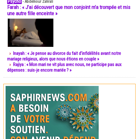
Psycho
-
Abdelnour Zahrali
Farah : « J’ai découvert que mon conjoint m’a trompée et mis
une autre fille enceinte »
Inayah : « Je pense au divorce du fait d’infidélités avant notre
mariage religieux, alors que nous étions en couple »
Rajiya : « Mon mari ne vit plus avec nous, ne participe pas aux
dépenses : suis-je encore mariée ? »