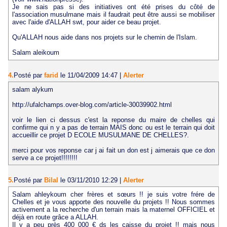
Je ne sais pas si des initiatives ont été prises du côté de
l'association musulmane mais il faudrait peut être aussi se mobiliser
avec l'aide d'ALLAH swt, pour aider ce beau projet.
Qu'ALLAH nous aide dans nos projets sur le chemin de l'Islam.
Salam aleikoum
4.
Posté par
farid
le 11/04/2009 14:47
|
Alerter
salam alykum
http://ufalchamps.over-blog.com/article-30039902.html
voir le lien ci dessus c'est la reponse du maire de chelles qui
confirme qui n y a pas de terrain MAIS donc ou est le terrain qui doit
accueillir ce projet D ECOLE MUSULMANE DE CHELLES?.
merci pour vos reponse car j ai fait un don est j aimerais que ce don
serve a ce projet!!!!!!!!
5.
Posté par
Bilal
le 03/11/2010 12:29
|
Alerter
Salam ahleykoum cher frères et sœurs !! je suis votre frére de
Chelles et je vous apporte des nouvelle du projets !! Nous sommes
activement a la recherche d'un terrain mais la maternel OFFICIEL et
déjà en route grâce a ALLAH.
Il y a peu près 400 000 € ds les caisse du projet !! mais nous