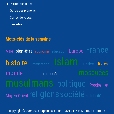
Petites annonces
Guide des prénoms
Cartes de voeux
Ramadan
Mots-clés de la semaine
France
Europe
bien-être
Asie
économie
éducation
islam
histoire
livres
justice
immigration
mosquées
monde
mosquée
musulmans
politique
Proche et
religions
société
Moyen-Orient
solidarité
copyright © 2002-2025 Saphirnews.com - ISSN 2497-3432 - tous droits de