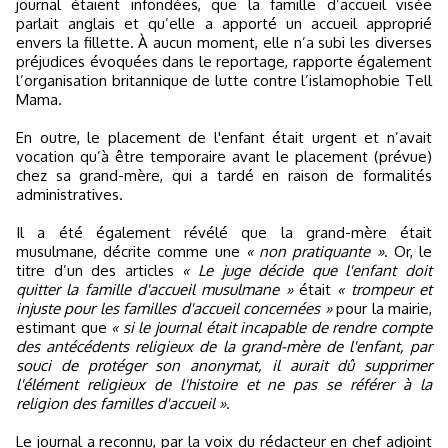
journal étaient infondées, que la famille d’accueil visée
parlait anglais et qu’elle a apporté un accueil approprié
envers la fillette. À aucun moment, elle n’a subi les diverses
préjudices évoquées dans le reportage, rapporte également
l’organisation britannique de lutte contre l’islamophobie Tell
Mama.
En outre, le placement de l'enfant était urgent et n’avait
vocation qu’à être temporaire avant le placement (prévue)
chez sa grand-mère, qui a tardé en raison de formalités
administratives.
Il a été également révélé que la grand-mère était
musulmane, décrite comme une
« non pratiquante »
. Or, le
titre d’un des articles
« Le juge décide que l'enfant doit
quitter la famille d'accueil musulmane »
était
« trompeur et
injuste pour les familles d'accueil concernées »
pour la mairie,
estimant que
« si le journal était incapable de rendre compte
des antécédents religieux de la grand-mère de l'enfant, par
souci de protéger son anonymat, il aurait dû supprimer
l'élément religieux de l'histoire et ne pas se référer à la
religion des familles d'accueil »
.
Le journal a reconnu, par la voix du rédacteur en chef adjoint