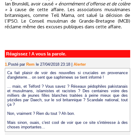
Ian Brunskill, avoir causé
« énormément d’offense et de colère
»
à cause de cette affaire. Les associations musulmanes
britanniques, comme Tell Mama, ont salué la décision de
l’IPSO. Le Conseil musulman de Grande-Bretagne (MCB)
réclame même des excuses publiques dans cette affaire.
Réagissez ! A vous la parole.
1.
Posté par
Rem
le 27/04/2018 23:18
|
Alerter
Ca fait plaisir de voir des nouvelles si cruciales en provenance
d'angleterre... on sent que saphirnews se tient informé !
... mais, et Telford ? Vous savez ? Réseaux pédophiles pakistanais
et musulmans, islamistes et racistes ? Des centaines voire des
milliers de jeunes filles blanches traitées à peine mieux que des
yézidies par Daech, sur le sol britannique ? Scandale national, tout
ça ?
Non, vraiment ? Rien du tout ? Ah bon.
Mais sinon, ouais, c'est cool de voir que ce site s'intéresse à des
choses importantes...