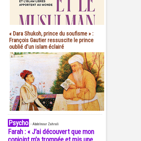
« Dara Shukoh, prince du soufisme » :
François Gautier ressuscite le prince
oublié d'un islam éclairé
Psycho
-
Abdelnour Zahrali
Farah : « J’ai découvert que mon
conjoint m’a trompée et mis une