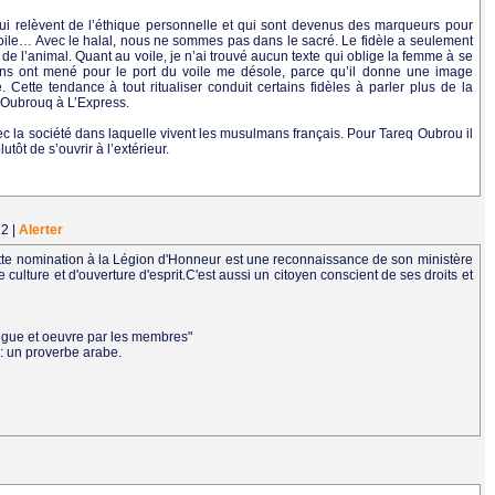
i relèvent de l’éthique personnelle et qui sont devenus des marqueurs pour
ile… Avec le halal, nous ne sommes pas dans le sacré. Le fidèle a seulement
e l’animal. Quant au voile, je n’ai trouvé aucun texte qui oblige la femme à se
ns ont mené pour le port du voile me désole, parce qu’il donne une image
 Cette tendance à tout ritualiser conduit certains fidèles à parler plus de la
 Oubrouq à L’Express.
ec la société dans laquelle vivent les musulmans français. Pour Tareq Oubrou il
utôt de s’ouvrir à l’extérieur.
22
|
Alerter
tte nomination à la Légion d'Honneur est une reconnaissance de son ministère
culture et d'ouverture d'esprit.C'est aussi un citoyen conscient de ses droits et
angue et oeuvre par les membres"
 : un proverbe arabe.