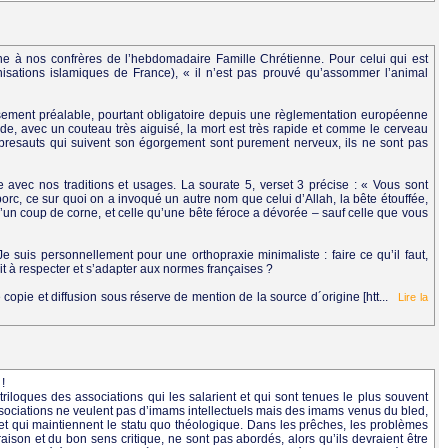
e à nos confrères de l’hebdomadaire Famille Chrétienne. Pour celui qui est
isations islamiques de France), « il n’est pas prouvé qu’assommer l’animal
urdissement préalable, pourtant obligatoire depuis une règlementation européenne
de, avec un couteau très aiguisé, la mort est très rapide et comme le cerveau
oubresauts qui suivent son égorgement sont purement nerveux, ils ne sont pas
le avec nos traditions et usages. La sourate 5, verset 3 précise : « Vous sont
 porc, ce sur quoi on a invoqué un autre nom que celui d’Allah, la bête étouffée,
n coup de corne, et celle qu’une bête féroce a dévorée – sauf celle que vous
e suis personnellement pour une orthopraxie minimaliste : faire ce qu’il faut,
tait à respecter et s’adapter aux normes françaises ?
copie et diffusion sous réserve de mention de la source d´origine [htt...
Lire la
!
loques des associations qui les salarient et qui sont tenues le plus souvent
sociations ne veulent pas d’imams intellectuels mais des imams venus du bled,
 et qui maintiennent le statu quo théologique. Dans les prêches, les problèmes
aison et du bon sens critique, ne sont pas abordés, alors qu’ils devraient être