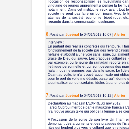
l’occasion de responsabiliser les musulmans dans
vingtaine de jeunes apprennent à penser la foi mu
notamment. Dans cet institut, je veux avant tout 
société ne peut pas faire un bon imam. Avec le 
attentes de la société: économie, bioéthique, etc.
répandu dans la communauté musulmane.
6.
Juvénal
Posté par
le 04/01/2013 16:07
|
Alerter
interview :
En partant des réalités concrètes qui l’entoure. Il f
fonctionnement de la société par des revendications o
néfaste et aboutit à une voie sans issue, qui alimen
grâce de Dieu qui sauve. Les pratiques cultuelles, 
par exemple, ou le jeûne du ramadan reporté en c
l’éthique personnelle et qui sont devenus des ma
halal, nous ne sommes pas dans le sacré. Le fidèle
Quant au voile, je n’ai trouvé aucun texte qui obl
pour le port du voile me désole, parce qu’il donne 
tout ritualiser conduit certains fidèles à parler plus
7.
Juvénal
Posté par
le 04/01/2013 16:12
|
Alerter
Déclaration au magazin L'EXPRESS nov 2012
Tareq Oubrou interrogé par le magazine français L’
n’ai trouvé aucun texte qui oblige la femme à se cou
A l’occasion de la sortie de son livre Un Imam
démontant des arguments et des pratiques de l’islam 
rites qui tendent plus vers le culturel que le religieux