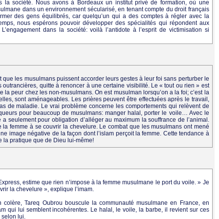
 la société. Nous avons à Bordeaux un institut privé de formation, où une
sulmane dans un environnement sécularisé, en tenant compte du droit français
former des gens équilibrés, car quelqu’un qui a des comptes à régler avec la
temps, nous espérons pouvoir développer des spécialités qui répondent aux
 L’engagement dans la société: voilà l’antidote à l’esprit de victimisation si
aut que les musulmans puissent accorder leurs gestes à leur foi sans perturber le
utrancières, quitte à renoncer à une certaine visibilité. Le « tout ou rien » est
te la peur chez les non-musulmans. On est musulman lorsqu’on a la foi; c’est la
elles, sont aménageables. Les prières peuvent être effectuées après le travail,
as de maladie. Le vrai problème concerne les comportements qui relèvent de
rqueurs pour beaucoup de musulmans: manger halal, porter le voile… Avec le
 a seulement pour obligation d’alléger au maximum la souffrance de l’animal.
ige la femme à se couvrir la chevelure. Le combat que les musulmans ont mené
une image négative de la façon dont l’islam perçoit la femme. Cette tendance à
 de la pratique que de Dieu lui-même!
Express, estime que rien n’impose à la femme musulmane le port du voile. » Je
vrir la chevelure », explique l’imam.
 en colère, Tareq Oubrou bouscule la communauté musulmane en France, en
qui lui semblent incohérentes. Le halal, le voile, la barbe, il revient sur ces
 selon lui.