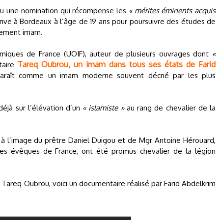
reçu une nomination qui récompense les
« mérites éminents acquis
arrive à Bordeaux à l’âge de 19 ans pour poursuivre des études de
dement imam.
amiques de France (UOIF), auteur de plusieurs ouvrages dont
«
Tareq Oubrou, un imam dans tous ses états de Farid
taire
pparaît comme un imam moderne souvent décrié par les plus
déjà sur l’élévation d’un
« islamiste »
au rang de chevalier de la
 à l’image du prêtre Daniel Duigou et de Mgr Antoine Hérouard,
des évêques de France, ont été promus chevalier de la légion
 Tareq Oubrou, voici un documentaire réalisé par Farid Abdelkrim