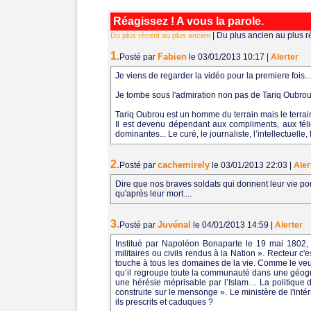
Réagissez ! A vous la parole.
|
Du plus ancien au plus r
Du plus récent au plus ancien
1.
Fabien
Posté par
le 03/01/2013 10:17
|
Alerter
Je viens de regarder la vidéo pour la premiere fois..
Je tombe sous l'admiration non pas de Tariq Oubro
Tariq Oubrou est un homme du terrain mais le terrain
Il est devenu dépendant aux compliments, aux féli
dominantes... Le curé, le journaliste, l’intellectuelle, l
2.
cachemirely
Posté par
le 03/01/2013 22:03
|
Aler
Dire que nos braves soldats qui donnent leur vie pou
qu'après leur mort....
3.
Juvénal
Posté par
le 04/01/2013 14:59
|
Alerter
Institué par Napoléon Bonaparte le 19 mai 1802, 
militaires ou civils rendus à la Nation ». Recteur c
touche à tous les domaines de la vie. Comme le veut 
qu’il regroupe toute la communauté dans une géogra
une hérésie méprisable par l’Islam… La politique d
construite sur le mensonge ». Le ministère de l'intéri
ils prescrits et caduques ?