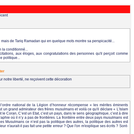
écent
.
u mais de Tariq Ramadan qui en quelque mots montre sa perspicacité...
 la conditionné...
citations, aux éloges, aux congratulations des personnes qu'il perçoit comme
e politique...
ter
r notre liberté, ne reçoivent cette décoration
l’ordre national de la Légion d’honneur récompense « les mérites éminents
'est un grand admirateur des frères musulmans et voilà ce qu'il déclare « L’Islam
le Coran, C’est un Etat, c’est un pays, dans le sens géographique, c’est à dire
phie où il n’y a pas de frontières. La frontière entre deux pays musulmans est
es Musulmans ce n’est pas la politique des autres, la politique des autres est
eur n'aurait-il pas fait une petite erreur ? Que l'on m'explique ses écrits ? Sont-