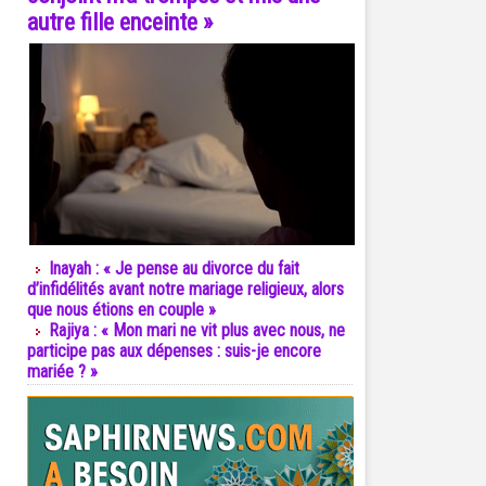
autre fille enceinte »
Inayah : « Je pense au divorce du fait
d’infidélités avant notre mariage religieux, alors
que nous étions en couple »
Rajiya : « Mon mari ne vit plus avec nous, ne
participe pas aux dépenses : suis-je encore
mariée ? »