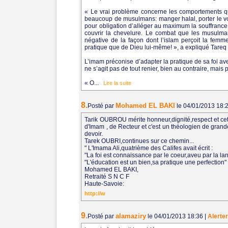
« Le vrai problème concerne les comportements qu
beaucoup de musulmans: manger halal, porter le vo
pour obligation d’alléger au maximum la souffrance d
couvrir la chevelure. Le combat que les musulma
négative de la façon dont l’islam perçoit la femme.
pratique que de Dieu lui-même! », a expliqué Tareq
L’imam préconise d’adapter la pratique de sa foi av
ne s’agit pas de tout renier, bien au contraire, mais pl
« O...
Lire la suite
8.
Mohamed EL BAKI
Posté par
le 04/01/2013 18:
Tarik OUBROU mérite honneur,dignité,respect et ce
d'Imam , de Recteur et c'est un théologien de grande 
devoir.
Tarek OUBRI,continues sur ce chemin...
" L'Imama Ali,quatrième des Califes avait écrit :
"La foi est connaissance par le coeur,aveu par la l
"L'éducation est un bien,sa pratique une perfection"
Mohamed EL BAKI,
Retraité S N C F
Haute-Savoie:
http://w
9.
alamaziry
Posté par
le 04/01/2013 18:36
|
Alerter