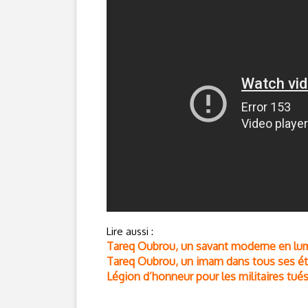
Lire aussi :
Tareq Oubrou, un savant moderne en lu
Tareq Oubrou, un imam dans tous ses ét
Légion d’honneur pour les militaires tué