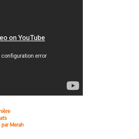
mière
ats
s par Merah