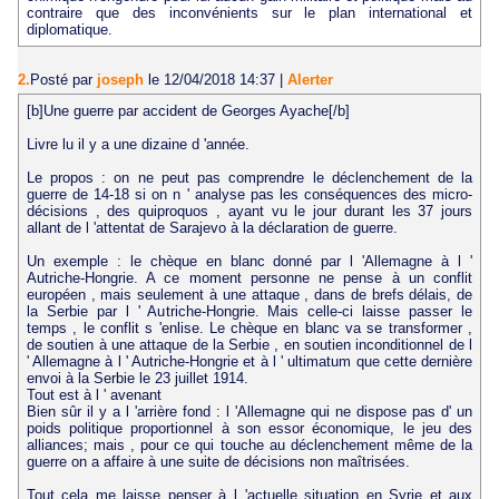
contraire que des inconvénients sur le plan international et
diplomatique.
2.
Posté par
joseph
le 12/04/2018 14:37
|
Alerter
[b]Une guerre par accident de Georges Ayache[/b]
Livre lu il y a une dizaine d 'année.
Le propos : on ne peut pas comprendre le déclenchement de la
guerre de 14-18 si on n ' analyse pas les conséquences des micro-
décisions , des quiproquos , ayant vu le jour durant les 37 jours
allant de l 'attentat de Sarajevo à la déclaration de guerre.
Un exemple : le chèque en blanc donné par l 'Allemagne à l '
Autriche-Hongrie. A ce moment personne ne pense à un conflit
européen , mais seulement à une attaque , dans de brefs délais, de
la Serbie par l ' Autriche-Hongrie. Mais celle-ci laisse passer le
temps , le conflit s 'enlise. Le chèque en blanc va se transformer ,
de soutien à une attaque de la Serbie , en soutien inconditionnel de l
' Allemagne à l ' Autriche-Hongrie et à l ' ultimatum que cette dernière
envoi à la Serbie le 23 juillet 1914.
Tout est à l ' avenant
Bien sûr il y a l 'arrière fond : l 'Allemagne qui ne dispose pas d' un
poids politique proportionnel à son essor économique, le jeu des
alliances; mais , pour ce qui touche au déclenchement même de la
guerre on a affaire à une suite de décisions non maîtrisées.
Tout cela me laisse penser à l 'actuelle situation en Syrie et aux