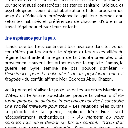
leur seront aussi consacrées : assistance sanitaire, juridique et
psychologique, cours d’alphabétisation et des programmes
adaptés d’éducation professionnelle qui leur permettent,
selon les habilités et préférences de chacune, d’obtenir un
travail légal pour élever leurs enfants.
Une espérance pour la paix
Tandis que les turcs continuent leur avancée dans les zones
contrôlées par les kurdes, le régime et les russes alliés du
régime bombardent la région de la Ghouta orientale, d’où
proviennent souvent des attaques vers la capitale Damas, la
guerre en Syrie semble ne pas pouvoir s’arrêter.
«
L’espérance pour la paix vient de la population qui est
fatiguée »
du conflit, affirme Mgr Georges Abou Khazen.
Voilà pourquoi réaliser le projet avec les autorités islamiques
d’Alep, dit le Vicaire apostolique, prouve la valeur
« d’une
forme pratique de dialogue interreligieux qui vise à construire
une société meilleure pour tous »
. Les relations nées durant
la période de la guerre, explique frère Firas, sont
nécessairement authentiques :
« Au moment où nous
sommes tous deux devant un besoin concret, chacun doit
retirer son masque et répondre. Pour cette raison, dans