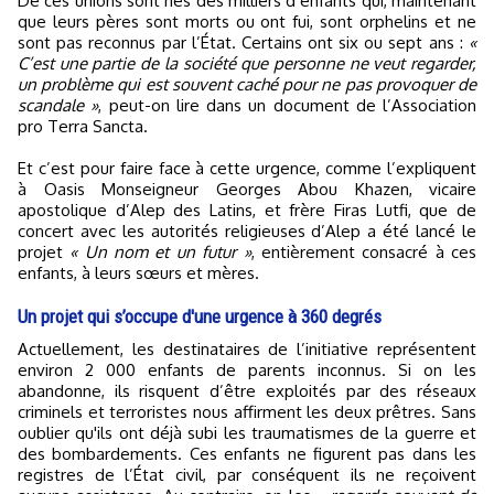
De ces unions sont nés des milliers d’enfants qui, maintenant
que leurs pères sont morts ou ont fui, sont orphelins et ne
sont pas reconnus par l’État. Certains ont six ou sept ans :
«
C’est une partie de la société que personne ne veut regarder,
un problème qui est souvent caché pour ne pas provoquer de
scandale »
, peut-on lire dans un document de l’Association
pro Terra Sancta.
Et c’est pour faire face à cette urgence, comme l’expliquent
à Oasis Monseigneur Georges Abou Khazen, vicaire
apostolique d’Alep des Latins, et frère Firas Lutfi, que de
concert avec les autorités religieuses d’Alep a été lancé le
projet
« Un nom et un futur »
, entièrement consacré à ces
enfants, à leurs sœurs et mères.
Un projet qui s’occupe d'une urgence à 360 degrés
Actuellement, les destinataires de l’initiative représentent
environ 2 000 enfants de parents inconnus. Si on les
abandonne, ils risquent d’être exploités par des réseaux
criminels et terroristes nous affirment les deux prêtres. Sans
oublier qu'ils ont déjà subi les traumatismes de la guerre et
des bombardements. Ces enfants ne figurent pas dans les
registres de l’État civil, par conséquent ils ne reçoivent