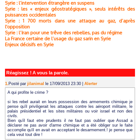
Syrie : l’intervention étrangère en suspens
Syrie : les « enjeux géostratégiques », seuls intérêts des
puissances occidentales
Syrie : 1 700 morts dans une attaque au gaz, d’après
l'opposition
Syrie : l’Iran pour une trêve des rebelles, pas du régime
La France certaine de l’usage du gaz sarin en Syrie
Enjeux décisifs en Syrie
Réagissez ! A vous la parole.
1.
Posté par
jilanimal
le 17/09/2013 23:30
|
Alerter
A qui profite le crime ?
si les rebel aurait en leurs possession des armements chimique je
pense qu'il priviligerait les attaques contre les aéroport militaire, le
palais présidentiel et les sites militaires ou voir israel et non des
civils.
Bien qu'il faut etre prudents il ne faut pas oublier que Assad a
déclarer ne pas avoir d'arme chimique et a été obliger sur le faite
accomplie qu'il en avait en acceptant le desarmement.! je pense que
cela veut tout dire !