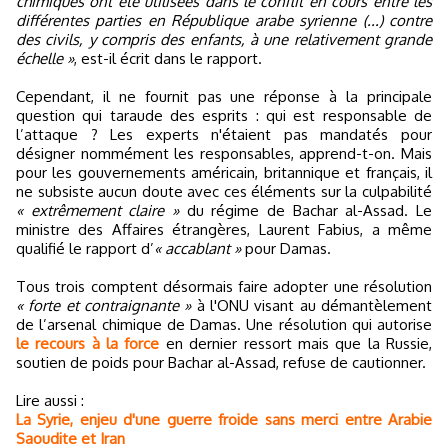
chimiques ont été utilisées dans le conflit en cours entre les
différentes parties en République arabe syrienne (...) contre
des civils, y compris des enfants, à une relativement grande
échelle »
, est-il écrit dans le rapport.
Cependant, il ne fournit pas une réponse à la principale
question qui taraude des esprits : qui est responsable de
l’attaque ? Les experts n'étaient pas mandatés pour
désigner nommément les responsables, apprend-t-on. Mais
pour les gouvernements américain, britannique et français, il
ne subsiste aucun doute avec ces éléments sur la culpabilité
« extrêmement claire »
du régime de Bachar al-Assad. Le
ministre des Affaires étrangères, Laurent Fabius, a même
qualifié le rapport d’
« accablant »
pour Damas.
Tous trois comptent désormais faire adopter une résolution
« forte et contraignante »
à l'ONU visant au démantèlement
de l’arsenal chimique de Damas. Une résolution qui autorise
le recours à la force
en dernier ressort mais que la Russie,
soutien de poids pour Bachar al-Assad, refuse de cautionner.
Lire aussi :
La Syrie, enjeu d'une guerre froide sans merci entre Arabie
Saoudite et Iran