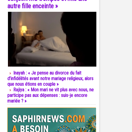
autre fille enceinte »
Inayah : « Je pense au divorce du fait
d’infidélités avant notre mariage religieux, alors
que nous étions en couple »
Rajiya : « Mon mari ne vit plus avec nous, ne
participe pas aux dépenses : suis-je encore
mariée ? »