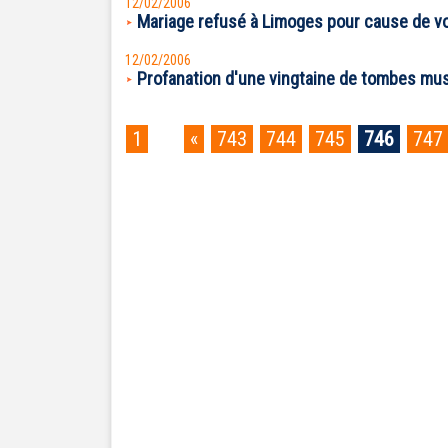
12/02/2006
Mariage refusé à Limoges pour cause de vo
12/02/2006
Profanation d'une vingtaine de tombes mus
1
...
«
743
744
745
746
747