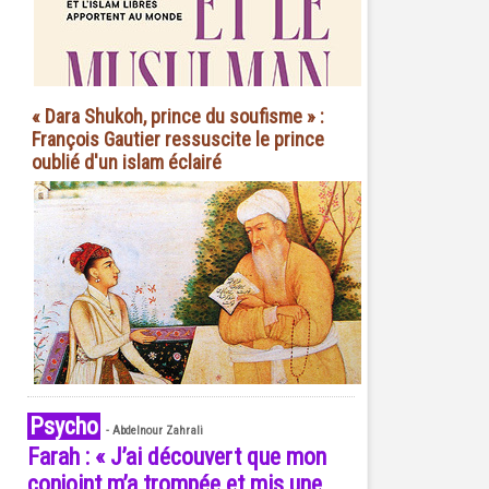
« Dara Shukoh, prince du soufisme » :
François Gautier ressuscite le prince
oublié d'un islam éclairé
Psycho
-
Abdelnour Zahrali
Farah : « J’ai découvert que mon
conjoint m’a trompée et mis une