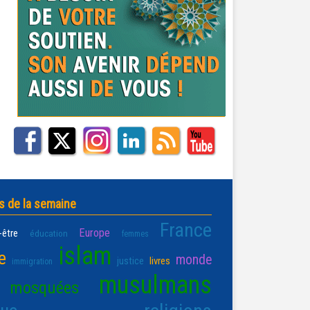
s de la semaine
France
Europe
-être
éducation
femmes
islam
e
monde
justice
livres
immigration
musulmans
mosquées