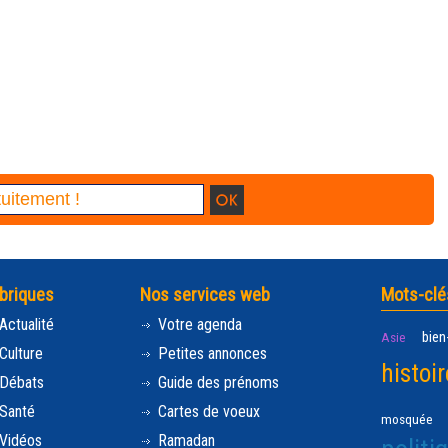
briques
Nos services web
Mots-clé
Actualité
Votre agenda
bien
Asie
Culture
Petites annonces
histoir
Débats
Guide des prénoms
Santé
Cartes de voeux
mosquée
Vidéos
Ramadan