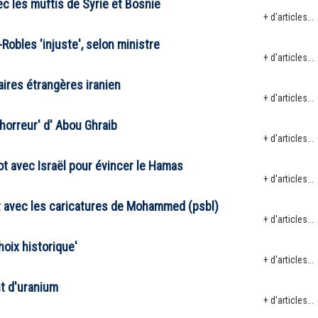
c les muftis de Syrie et Bosnie
+ d'articles...
Robles 'injuste', selon ministre
+ d'articles...
faires étrangères iranien
+ d'articles...
'horreur' d' Abou Ghraib
+ d'articles...
t avec Israël pour évincer le Hamas
+ d'articles...
rt avec les caricatures de Mohammed (psbl)
+ d'articles...
oix historique'
+ d'articles...
nt d'uranium
+ d'articles...