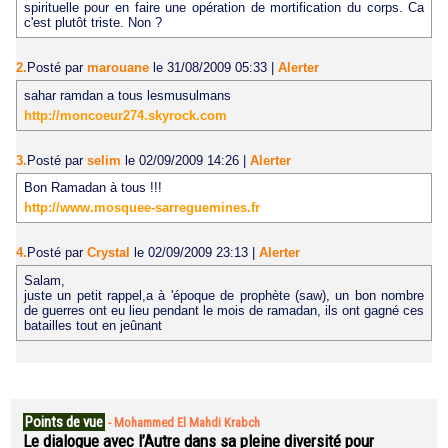
spirituelle pour en faire une opération de mortification du corps. Ca
c'est plutôt triste. Non ?
2.
Posté par
marouane
le 31/08/2009 05:33
|
Alerter
sahar ramdan a tous lesmusulmans
http://moncoeur274.skyrock.com
3.
Posté par
selim
le 02/09/2009 14:26
|
Alerter
Bon Ramadan à tous !!!
http://www.mosquee-sarreguemines.fr
4.
Posté par
Crystal
le 02/09/2009 23:13
|
Alerter
Salam,
juste un petit rappel,a à 'époque de prophète (saw), un bon nombre
de guerres ont eu lieu pendant le mois de ramadan, ils ont gagné ces
batailles tout en jeûnant
Points de vue
-
Mohammed El Mahdi Krabch
Le dialogue avec l’Autre dans sa pleine diversité pour