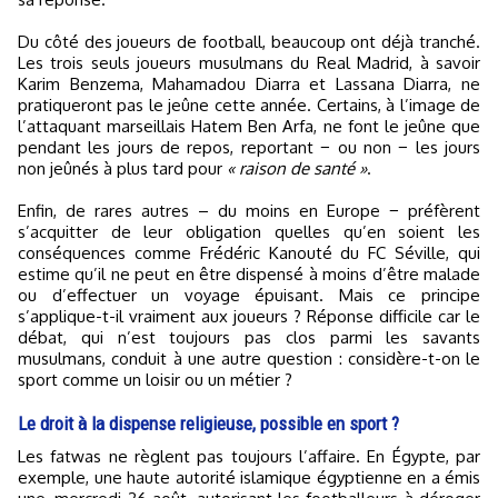
Du côté des joueurs de football, beaucoup ont déjà tranché.
Les trois seuls joueurs musulmans du Real Madrid, à savoir
Karim Benzema, Mahamadou Diarra et Lassana Diarra, ne
pratiqueront pas le jeûne cette année. Certains, à l’image de
l’attaquant marseillais Hatem Ben Arfa, ne font le jeûne que
pendant les jours de repos, reportant − ou non − les jours
non jeûnés à plus tard pour
« raison de santé »
.
Enfin, de rares autres – du moins en Europe − préfèrent
s’acquitter de leur obligation quelles qu’en soient les
conséquences comme Frédéric Kanouté du FC Séville, qui
estime qu’il ne peut en être dispensé à moins d’être malade
ou d’effectuer un voyage épuisant. Mais ce principe
s’applique-t-il vraiment aux joueurs ? Réponse difficile car le
débat, qui n’est toujours pas clos parmi les savants
musulmans, conduit à une autre question : considère-t-on le
sport comme un loisir ou un métier ?
Le droit à la dispense religieuse, possible en sport ?
Les fatwas ne règlent pas toujours l’affaire. En Égypte, par
exemple, une haute autorité islamique égyptienne en a émis