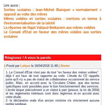
Lire aussi :
Sorties scolaires : Jean-Michel Blanquer « normalement »
opposé au voile des mères
Mères voilées et sorties scolaires : mettons un terme à
l'instrumentalisation de la laïcité
La réponse de Najat Vallaud-Belkacem aux mères voilées
Le Conseil d'Etat en faveur des mères voilées aux sorties
scolaires
Réagissez ! A vous la parole.
1.
Posté par
Laïque
le 16/04/2018 11:48
|
Alerter
1- Le Conseil d'Etat n'est pas du tout "en faveur des mères voilées".
déjà il est faux de tout rapporter au voile. L'étude du CE rappelle
juste qu'il n'y a pas de statut de collaborateur occasionnel du service
public. Mais, en accord avec la Circulaire Châtel, que des textes
spécifiques sont possibles pour le bon fonctionnement des services.
L'école laïque précisément a un statut à part (preuve, la loi de 2004)
et les règlements intérieurs sont donc légitimes et en accord avec
cette étude.
2- la déclaration orale d'un ancien ministre n'a strictement aucune
portée juridique.