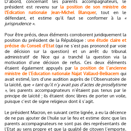
D’abord, concernant les parents accompagnateurs, le
président est revenu sur
la position de son ministre de
l'Edication nationale Jean-Michel Blanquer
, tout en le
défendant, et estime qu’il faut se conformer à la
«
jurisprudence »
.
Pour être précis, deux éléments corroborent juridiquement la
position du président de la République :
une étude claire et
précise du Conseil d’Etat
(qui ne s’est pas prononcé par voie
de décision sur la question) et un arrêt du tribunal
administratif de Nice qui a tranché la question via la
motivation d’une décision de refus. Ces deux éléments
étaient également appuyés par
la position de l’ancienne
ministre de l’Education nationale Najat Vallaud-Belkacem
qui
avait estimé, lors d’une audition auprès de l’Observatoire de
la laïcité, que
« tant qu’il n’y avait pas d’actes de prosélytisme
»
, les parents accompagnateurs n’étaient pas tenus par le
principe de laïcité ; ils étaient donc libres de porter un voile,
puisque c’est de signe religieux dont il s’agit.
Le président Macron, en suivant cette lignée, a eu la décence
de ne pas ajouter de l’huile sur le feu et estime donc que les
parents accompagnateurs ne sont pas des représentants de
l’Etat au sens propre et que la qualité de citoyen l’emporte.