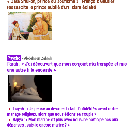
« Dara Shukoh, prince du soufisme » : François Gautier
ressuscite le prince oublié d'un islam éclairé
Psycho
-
Abdelnour Zahrali
Farah : « J’ai découvert que mon conjoint m’a trompée et mis
une autre fille enceinte »
Inayah : « Je pense au divorce du fait d’infidélités avant notre
mariage religieux, alors que nous étions en couple »
Rajiya : « Mon mari ne vit plus avec nous, ne participe pas aux
dépenses : suis-je encore mariée ? »