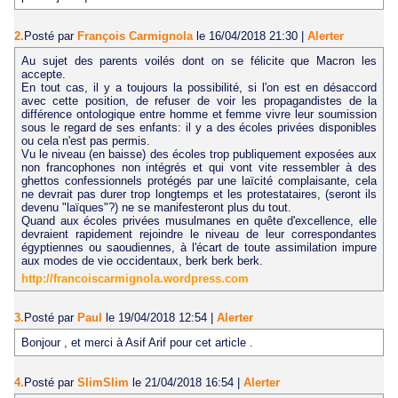
2.
Posté par
François Carmignola
le 16/04/2018 21:30
|
Alerter
Au sujet des parents voilés dont on se félicite que Macron les
accepte.
En tout cas, il y a toujours la possibilité, si l'on est en désaccord
avec cette position, de refuser de voir les propagandistes de la
différence ontologique entre homme et femme vivre leur soumission
sous le regard de ses enfants: il y a des écoles privées disponibles
ou cela n'est pas permis.
Vu le niveau (en baisse) des écoles trop publiquement exposées aux
non francophones non intégrés et qui vont vite ressembler à des
ghettos confessionnels protégés par une laïcité complaisante, cela
ne devrait pas durer trop longtemps et les protestataires, (seront ils
devenu "laïques"?) ne se manifesteront plus du tout.
Quand aux écoles privées musulmanes en quête d'excellence, elle
devraient rapidement rejoindre le niveau de leur correspondantes
égyptiennes ou saoudiennes, à l'écart de toute assimilation impure
aux modes de vie occidentaux, berk berk berk.
http://francoiscarmignola.wordpress.com
3.
Posté par
Paul
le 19/04/2018 12:54
|
Alerter
Bonjour , et merci à Asif Arif pour cet article .
4.
Posté par
SlimSlim
le 21/04/2018 16:54
|
Alerter