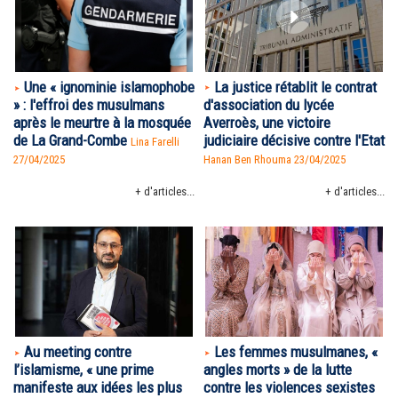
La justice rétablit le contrat
Une « ignominie islamophobe
d'association du lycée
» : l'effroi des musulmans
Averroès, une victoire
après le meurtre à la mosquée
judiciaire décisive contre l'Etat
de La Grand-Combe
Lina Farelli
Hanan Ben Rhouma
23/04/2025
27/04/2025
+ d'articles...
+ d'articles...
Au meeting contre
Les femmes musulmanes, «
l’islamisme, « une prime
angles morts » de la lutte
manifeste aux idées les plus
contre les violences sexistes