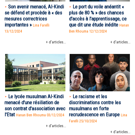
Son avenir menacé, Al-Kindi
Le port du voile anéantit «
se défend et procède à « des
plus de 80 % » des chances
mesures correctrices
d'accès à l'apprentissage, ce
importantes »
que dit une étude inédite
Lina Farelli
Hanan
13/12/2024
Ben Rhouma
12/12/2024
+ d'articles...
+ d'articles...
Le lycée musulman Al-Kindi
Le racisme et les
menacé d'une résiliation de
discriminations contre les
son contrat d'association avec
musulmans en forte
l'Etat
recrudescence en Europe
Hanan Ben Rhouma
03/12/2024
Lina
Farelli 25/10/2024
+ d'articles...
+ d'articles...