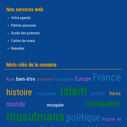
Nos services web
Votre agenda
Petites annonces
Guide des prénoms
Cartes de voeux
Ramadan
Mots-clés de la semaine
France
Europe
bien-être
Asie
éducation
économie
islam
histoire
justice
livres
immigration
mosquées
monde
mosquée
musulmans
politique
Proche et