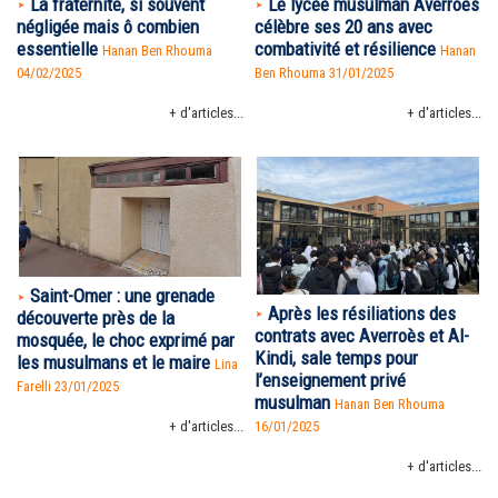
La fraternité, si souvent
Le lycée musulman Averroès
négligée mais ô combien
célèbre ses 20 ans avec
essentielle
combativité et résilience
Hanan Ben Rhouma
Hanan
04/02/2025
Ben Rhouma
31/01/2025
+ d'articles...
+ d'articles...
Saint-Omer : une grenade
Après les résiliations des
découverte près de la
contrats avec Averroès et Al-
mosquée, le choc exprimé par
Kindi, sale temps pour
les musulmans et le maire
Lina
l’enseignement privé
Farelli 23/01/2025
musulman
Hanan Ben Rhouma
16/01/2025
+ d'articles...
+ d'articles...