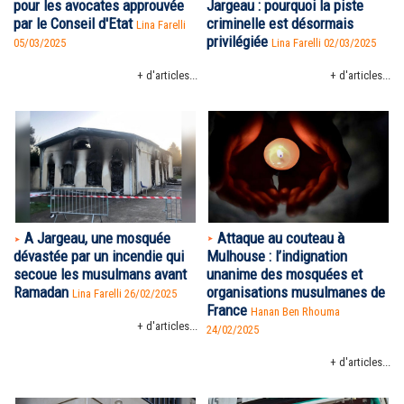
pour les avocates approuvée
Jargeau : pourquoi la piste
par le Conseil d'Etat
criminelle est désormais
Lina Farelli
privilégiée
05/03/2025
Lina Farelli 02/03/2025
+ d'articles...
+ d'articles...
Attaque au couteau à
A Jargeau, une mosquée
Mulhouse : l’indignation
dévastée par un incendie qui
unanime des mosquées et
secoue les musulmans avant
organisations musulmanes de
Ramadan
Lina Farelli 26/02/2025
France
Hanan Ben Rhouma
+ d'articles...
24/02/2025
+ d'articles...