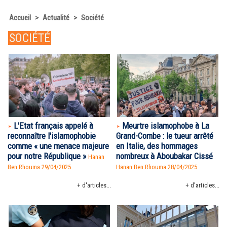
Accueil
>
Actualité
>
Société
SOCIÉTÉ
L'Etat français appelé à
Meurtre islamophobe à La
reconnaître l'islamophobie
Grand-Combe : le tueur arrêté
comme « une menace majeure
en Italie, des hommages
pour notre République »
nombreux à Aboubakar Cissé
Hanan
Ben Rhouma
29/04/2025
Hanan Ben Rhouma
28/04/2025
+ d'articles...
+ d'articles...