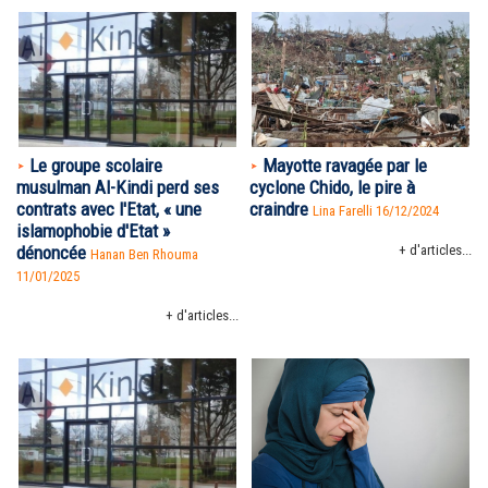
Le groupe scolaire
Mayotte ravagée par le
musulman Al-Kindi perd ses
cyclone Chido, le pire à
contrats avec l'Etat, « une
craindre
Lina Farelli 16/12/2024
islamophobie d'Etat »
dénoncée
+ d'articles...
Hanan Ben Rhouma
11/01/2025
+ d'articles...