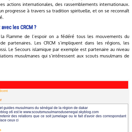
es actions internationales, des rassemblements internationaux.
n progresse à travers sa tradition spirituelle, et on se reconnaît
é.
t avec les CRCM ?
 la Flamme de l’espoir on a fédéré tous les mouvements du
de partenaires. Les CRCM s’impliquent dans les régions, les
ussi. Le Secours islamique par exemple est partenaire au niveau
ociations musulmanes qui s’intéressent aux scouts musulmans de
récent
er
ts et guides musulmans du sénégal de la région de dakar
e skyblog o6 est le www.scoutsmusulmansdusenegal.skyblog.com
retenir des relations que ce soit jumelage ou le fait d'avoir des correspondant
lace ceux ci
m