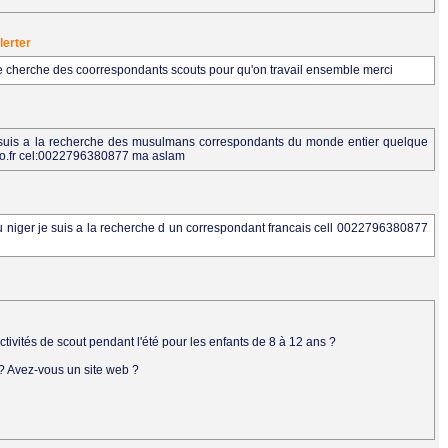
lerter
e cherche des coorrespondants scouts pour qu'on travail ensemble merci
suis a la recherche des musulmans correspondants du monde entier quelque
hoo.fr cel:0022796380877 ma aslam
 niger je suis a la recherche d un correspondant francais cell 0022796380877
tivités de scout pendant l'été pour les enfants de 8 à 12 ans ?
 ? Avez-vous un site web ?