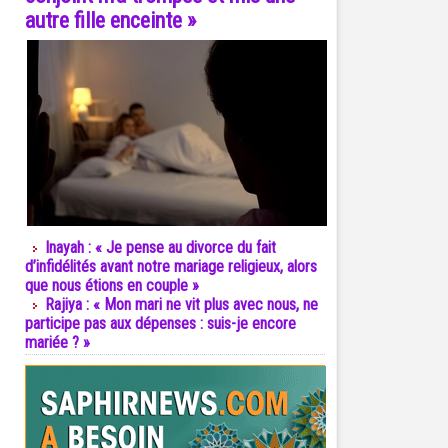
autre fille enceinte »
Inayah : « Je pense au divorce du fait
d’infidélités avant notre mariage religieux, alors
que nous étions en couple »
Rajiya : « Mon mari ne vit plus avec nous, ne
participe pas aux dépenses : suis-je encore
mariée ? »