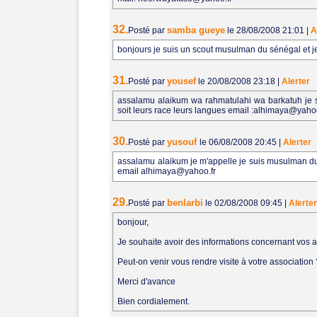
32.
samba gueye
Posté par
le 28/08/2008 21:01
|
A
bonjours je suis un scout musulman du sénégal et j
31.
yousef
Posté par
le 20/08/2008 23:18
|
Alerter
assalamu alaikum wa rahmatulahi wa barkatuh je 
soit leurs race leurs langues email :alhimaya@ya
30.
yusouf
Posté par
le 06/08/2008 20:45
|
Alerter
assalamu alaikum je m'appelle je suis musulman du
email alhimaya@yahoo.fr
29.
benlarbi
Posté par
le 02/08/2008 09:45
|
Alerter
bonjour,
Je souhaite avoir des informations concernant vos ac
Peut-on venir vous rendre visite à votre association
Merci d'avance
Bien cordialement.