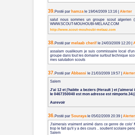
39.
hamza
Posté par
le 19/04/2009 13:16
|
Alerter
salut nous sommes un groupe scout algerien (b
WWW.SCOUT-MOUHOUBI-MELAAZ.COM
http://www.scout-mouhoubi-melaaz.com
38.
melaab cherif
Posté par
le 24/03/2009 12:20
|
A
assalam oualikoum je suis commissaire local d'un
groupe dans tout les domaine surtout technique sco
mes salutation scouts
37.
Abbassi
Posté par
le 21/03/2009 19:57
|
Alerter
Salem
J'ai 12 et j'habite a beziers (Herault ) et j'aim
le 0467350040 est mon adresse est nimporte.34@
Aurevoir
36.
Souraya
Posté par
le 05/02/2009 20:39
|
Alerter
J'aimerais vraiment animé dans ce genre de colo' M
trop le fait qu'il y a des cours .. soutient scolaire 
Salem