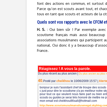
font des actions en commun, et surtout d
Parce qu’on est scouts avant tout, et chacu
tous en tant que scouts et acteurs de la cit
Quels sont vos rapports avec le CFCM e
H. S.
: Oui bien sûr ! Par exemple avec
scoutisme français mais aussi beaucoup 
associations musulmanes qui participent a
national. Oui donc il y a beaucoup d’ass
France.
Réagissez ! A vous la parole.
Du plus récent au plus ancien
|
Du plus ancien au plus 
40.
cheikhou
Posté par
le 10/06/2009 15:57
|
Alert
bonjour je suis l'assistant chef de troupe des scou
c just pour dire le scoutisme y'a po meilleur notr
pour tout ce qui veulent nous faire part ou bien ent
scouts ou guides je serai trés honoré de mettre ne p
mon email est cheikhou86sall@hotmail.com
http://www.scoutsmusulmansdusenegal.skyblog.co