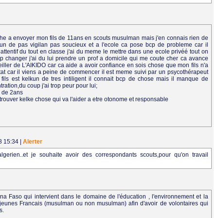
rche a envoyer mon fils de 11ans en scouts musulman mais j'en connais rien de
qun de pas vigilan pas soucieux et a l'ecole ca pose bcp de probleme car il
ttentif du tout en classe j'ai du meme le mettre dans une ecole privéé tout on
op changer j'ai du lui prendre un prof a domicile qui me coute cher ca avance
eiller de L'AIKIDO car ca aide a avoir confiance en sois chose que mon fils n'a
tat car il viens a peine de commencer il est meme suivi par un psycothérapeut
fils est kelkun de tres intiligent il connait bcp de chose mais il manque de
ation,du coup j'ai trop peur pour lui;
re de 2ans
i trouver kelke chose qui va l'aider a etre otonome et responsable
8 15:34
|
Alerter
erien..et je souhaite avoir des correspondants scouts,pour qu'on travail
 Faso qui intervient dans le domaine de l'éducation , l'environnement et la
 jeunes Francais (musulman ou non musulman) afin d'avoir de volontaires qui
s.