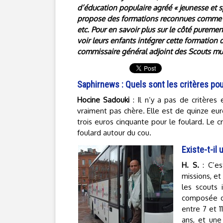
d’éducation populaire agréé « jeunesse et sp
propose des formations reconnues comme le
etc. Pour en savoir plus sur le côté puremen
voir leurs enfants intégrer cette formation
commissaire général adjoint des Scouts mu
Saphirnews : Quels sont les critères po
Hocine Sadouki
: Il n’y a pas de critères
vraiment pas chère. Elle est de quinze euros
trois euros cinquante pour le foulard. Le c
foulard autour du cou.
Existe-t-il 
H. S.
: C’es
missions, et 
les scouts 
composée de
entre 7 et 11
ans, et une