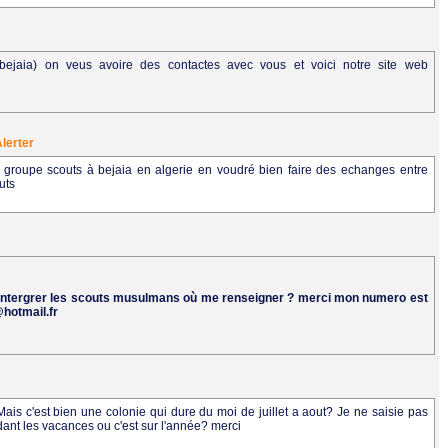
ejaia) on veus avoire des contactes avec vous et voici notre site web
lerter
 groupe scouts à bejaia en algerie en voudré bien faire des echanges entre
uts
erai intergrer les scouts musulmans où me renseigner ? merci mon numero est
hotmail.fr
ais c'est bien une colonie qui dure du moi de juillet a aout? Je ne saisie pas
pendant les vacances ou c'est sur l'année? merci