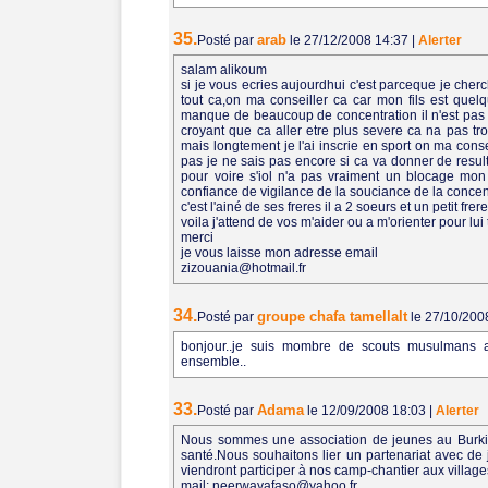
35.
arab
Posté par
le 27/12/2008 14:37
|
Alerter
salam alikoum
si je vous ecries aujourdhui c'est parceque je che
tout ca,on ma conseiller ca car mon fils est quel
manque de beaucoup de concentration il n'est pas a
croyant que ca aller etre plus severe ca na pas tr
mais longtement je l'ai inscrie en sport on ma cons
pas je ne sais pas encore si ca va donner de resul
pour voire s'iol n'a pas vraiment un blocage mon 
confiance de vigilance de la souciance de la concentr
c'est l'ainé de ses freres il a 2 soeurs et un petit fre
voila j'attend de vos m'aider ou a m'orienter pour lu
merci
je vous laisse mon adresse email
zizouania@hotmail.fr
34.
groupe chafa tamellalt
Posté par
le 27/10/200
bonjour..je suis mombre de scouts musulmans alg
ensemble..
33.
Adama
Posté par
le 12/09/2008 18:03
|
Alerter
Nous sommes une association de jeunes au Burkina
santé.Nous souhaitons lier un partenariat avec de
viendront participer à nos camp-chantier aux village
mail: neerwayafaso@yahoo.fr