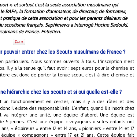
ort », et surtout c'est la seule association musulmane qui
 BAFA, la formation d'animateur, de directeur, de formateur,
t pratique de cette association et pour les parents désireux de
 du scoutisme français, Saphirnews a interrogé Hocine Sadouki,
sulmans de France. Entretien.
ur pouvoir entrer chez les Scouts musulmans de France ?
 en particuliers. Nous sommes ouverts à tous. L’inscription n’est
. Il y a la tenue qu’il faut avoir : sept euros pour la chemise et
ritère est donc de porter la tenue scout, c’est-à-dire chemise et
une hiérarchie chez les scouts et si oui quelle est-elle ?
t un fonctionnement en cercles, mais il y a des rôles et des
donc il existe des responsabilités. L’enfant, quand il s’inscrit chez
il va intégrer une unité, une équipe d’abord. Une équipe est
 5 jeunes. C’est une équipe « voyageurs » si les enfants ont
 ans, « éclaireurs » entre 12 et 14 ans, « pionniers » entre 14 et 17
 équipe « compagnons » entre 17 et 21 ans. Cette équipe fait