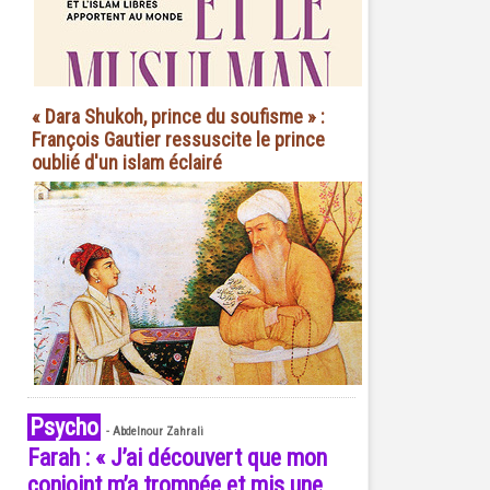
« Dara Shukoh, prince du soufisme » :
François Gautier ressuscite le prince
oublié d'un islam éclairé
Psycho
-
Abdelnour Zahrali
Farah : « J’ai découvert que mon
conjoint m’a trompée et mis une