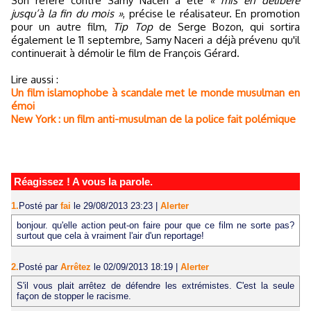
Son référé contre Samy Naceri a été
« mis en délibéré
jusqu’à la fin du mois »
, précise le réalisateur. En promotion
pour un autre film,
Tip Top
de Serge Bozon, qui sortira
également le 11 septembre, Samy Naceri a déjà prévenu qu'il
continuerait à démolir le film de François Gérard.
Lire aussi :
Un film islamophobe à scandale met le monde musulman en
émoi
New York : un film anti-musulman de la police fait polémique
Réagissez ! A vous la parole.
1.
Posté par
fai
le 29/08/2013 23:23
|
Alerter
bonjour. qu'elle action peut-on faire pour que ce film ne sorte pas?
surtout que cela à vraiment l'air d'un reportage!
2.
Posté par
Arrêtez
le 02/09/2013 18:19
|
Alerter
S'il vous plait arrêtez de défendre les extrémistes. C'est la seule
façon de stopper le racisme.