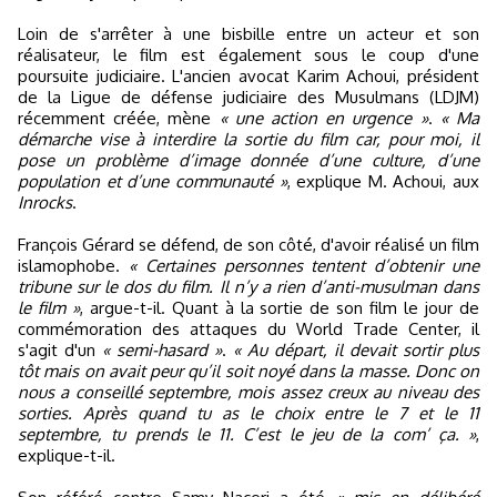
Loin de s'arrêter à une bisbille entre un acteur et son
réalisateur, le film est également sous le coup d'une
poursuite judiciaire. L'ancien avocat Karim Achoui, président
de la Ligue de défense judiciaire des Musulmans (LDJM)
récemment créée, mène
« une action en urgence »
.
« Ma
démarche vise à interdire la sortie du film car, pour moi, il
pose un problème d’image donnée d’une culture, d’une
population et d’une communauté »
, explique M. Achoui, aux
Inrocks
.
François Gérard se défend, de son côté, d'avoir réalisé un film
islamophobe.
« Certaines personnes tentent d’obtenir une
tribune sur le dos du film. Il n’y a rien d’anti-musulman dans
le film »
, argue-t-il. Quant à la sortie de son film le jour de
commémoration des attaques du World Trade Center, il
s'agit d'un
« semi-hasard »
.
« Au départ, il devait sortir plus
tôt mais on avait peur qu’il soit noyé dans la masse. Donc on
nous a conseillé septembre, mois assez creux au niveau des
sorties. Après quand tu as le choix entre le 7 et le 11
septembre, tu prends le 11. C’est le jeu de la com’ ça. »
,
explique-t-il.