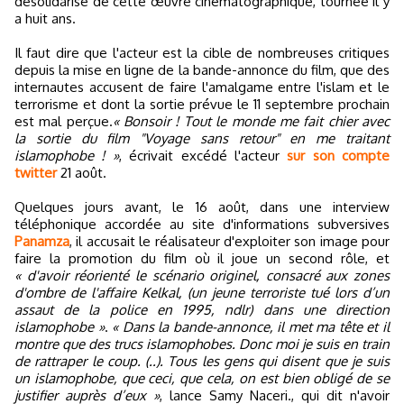
désolidarise de cette œuvre cinématographique, tournée il y
a huit ans.
Il faut dire que l'acteur est la cible de nombreuses critiques
depuis la mise en ligne de la bande-annonce du film, que des
internautes accusent de faire l'amalgame entre l'islam et le
terrorisme et dont la sortie prévue le 11 septembre prochain
est mal perçue.
« Bonsoir ! Tout le monde me fait chier avec
la sortie du film "Voyage sans retour" en me traitant
islamophobe ! »
, écrivait excédé l'acteur
sur son compte
twitter
21 août.
Quelques jours avant, le 16 août, dans une interview
téléphonique accordée au site d'informations subversives
Panamza
, il accusait le réalisateur d'exploiter son image pour
faire la promotion du film où il joue un second rôle, et
« d'avoir réorienté le scénario originel, consacré aux zones
d'ombre de l'affaire Kelkal, (un jeune terroriste tué lors d’un
assaut de la police en 1995, ndlr) dans une direction
islamophobe »
.
« Dans la bande-annonce, il met ma tête et il
montre que des trucs islamophobes. Donc moi je suis en train
de rattraper le coup. (..). Tous les gens qui disent que je suis
un islamophobe, que ceci, que cela, on est bien obligé de se
justifier auprès d’eux »
, lance Samy Naceri., qui dit n'avoir