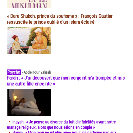
« Dara Shukoh, prince du soufisme » : François Gautier
ressuscite le prince oublié d'un islam éclairé
Psycho
-
Abdelnour Zahrali
Farah : « J’ai découvert que mon conjoint m’a trompée et mis
une autre fille enceinte »
Inayah : « Je pense au divorce du fait d’infidélités avant notre
mariage religieux, alors que nous étions en couple »
Rajiya : « Mon mari ne vit plus avec nous, ne participe pas aux