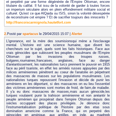
et perpétré par une forme dégénérée de l'Empire Ottoman, encore
titulaire du califat. Il fut issu de la volonté de garder à toutes forces
un imperium séculaire alors en plein effondrement militaire social et
culturel. Qu'est ce que AlQaida ou ISIS, sinon la volonté désespérée
de reconstruire cet empire ? Et de sacrifier toujours des innocents ?
http://francoiscarmignola.hautetfort.com
2.
Posté par
spartacus
le 29/04/2015 15:07
|
Alerter
L'ignorance, est la mére des soumisionsqui méne a l'esclavage
mental. L'histoire est une science humaine, que disent les
chercheurs sur le sujet, quels sont les faits historiques. Face aux
vrais génocides que subissent les peuples musulmans de l'Empire
Ottoman par les invasions des troupes russes,
bulgares,roumaines,francaises, anglaises, face au danger
d'anéantissement, les nationalistes turcs prennent le pouvoir en 1915
face au péril tsariste, en effet les arméés russes appuyées par des
milices arméniennes pénétrent au coeur de l'anatolie en pérpetrant
des massacres de masses sur les populations musulmanes. Les
nationalistes turques repoussent l'invasion et décide de punir les
arméniens en les déportant, si des massacres on eu lieu l'essentiel
des victimes arméniennes sont mortes de froid, de faim,de maladie.
Il y'a eu donc massacres de masses,mais aucun génocide,les
turques voulaient punir la trahison arménienne et non anéantir le
peuple arménien qui prospérait dans l'empire Ottoman depuis des
siécles occuppant des places privilégiés. Je dénonce donc
l'instrumentalisation politique de l'histoire par des etas sous
domination americine comme la France, qui on perpetré des
génocides en amérique, aux antilles, en inde, au maghreb