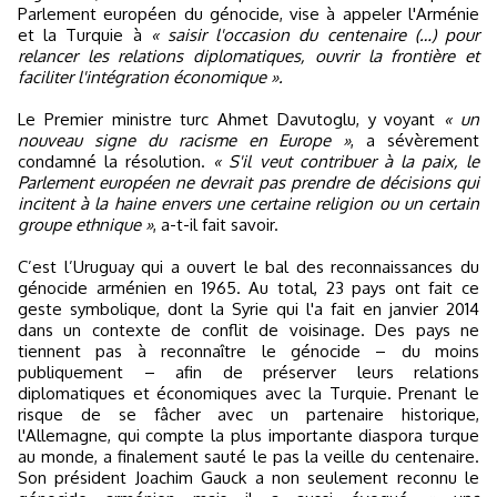
Parlement européen du génocide, vise à appeler l'Arménie
et la Turquie à
« saisir l'occasion du centenaire (…) pour
relancer les relations diplomatiques, ouvrir la frontière et
faciliter l'intégration économique ».
Le Premier ministre turc Ahmet Davutoglu, y voyant
« un
nouveau signe du racisme en Europe »
, a sévèrement
condamné la résolution.
« S'il veut contribuer à la paix, le
Parlement européen ne devrait pas prendre de décisions qui
incitent à la haine envers une certaine religion ou un certain
groupe ethnique »
, a-t-il fait savoir.
C’est l’Uruguay qui a ouvert le bal des reconnaissances du
génocide arménien en 1965. Au total, 23 pays ont fait ce
geste symbolique, dont la Syrie qui l'a fait en janvier 2014
dans un contexte de conflit de voisinage. Des pays ne
tiennent pas à reconnaître le génocide – du moins
publiquement – afin de préserver leurs relations
diplomatiques et économiques avec la Turquie. Prenant le
risque de se fâcher avec un partenaire historique,
l'Allemagne, qui compte la plus importante diaspora turque
au monde, a finalement sauté le pas la veille du centenaire.
Son président Joachim Gauck a non seulement reconnu le