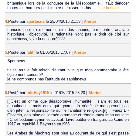
britannique lors de la conquete de la Mésopotamie. Il faut dénocer
toutes les horreurs de l'histoire et laisser les his...
Lire la suite
4.
Posté par
spartacus
le 29/04/2015 21:39
|
Alerter
francois peut s'exprimer et dire des aneries, par contre l'analyse
historique, l'objectivité, la rationalité n'ont pas le droit de cité sur
saphirnews, vive la censure????
5.
Posté par
fatih
le 01/05/2015 17:07
|
Alerter
Spartacus
tu as tout a fait raison d'autant plus que mon commentaire a été
également censuré!!
je ne comprends pas l'attitude de saphirnews
6.
Posté par
InfoHay1915
le 01/05/2015 23:20
|
Alerter
[i]C’est un crime que désapprouve l’humanité, l’islam et tous les
musulmans ; mais ceux qui ignorent la vérité ne manqueront pas
d’en jeter la responsabilité sur le fanatisme religieux.[/i] . Faïez El-
Ghocein, capitaine de l'armée ottomane et témoin musulman oculaire
- Chef bédouin syrien et avocat. Livre publié en français au Caire en
1917 et republié à Beyrouth en1965.
Les Arabes du Machreq sont bien au courant de ce qui s'est passé