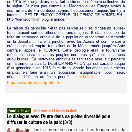
en 1915. Même je dirais, cela fait partie de la mémoire collective de
la région. Ce n'est pas comme au Maghreb ou en Europe situés à
des milliers de km du désert syrien. Heureusement aujourd'hui il y a
internet ; PETITE ENCYCLOPÉDIE DU GÉNOCIDE ARMÉNIEN :
http://denisdonikian.blog.lemonde.fr
La raison du génocide n'était pas religieuse : les dirigeants jeunes-
turcs étaient surtout athées ou franc-maçons. Il était question de
faire un nettoyage ethnique de la population autochtone en Arménie
en la déportant : faire la jonction avec les Azéris et commencer à
créer un grand empire turc allant de la Méditerranée jusqu'en Asie
centrale, appelé le TOURAN. Cette idéologie était le touranisme
méprisant aussi les autres peuples non-turcs qu'étaient les arabes
et/ou kurdes. Ce nettoyage ethnique faisant table rase, fut perpétré
en instrumentalisant la DÉSHUMANISATION qui est caractéristique
d'un génocide : en 1915 faire de la viande boucherie pour chiens
errants, en faire ainsi un repoussoir insupportable, pour mieux
déraciner l'élément arménien, pour é...
Lire la suite
http://www.imprescriptible.fr
Points de vue
-
Mohammed El Mahdi Krabch
Le dialogue avec l’Autre dans sa pleine diversité pour
diffuser la culture de la paix (3/3)
Lire la première partie ici : Les fondements du