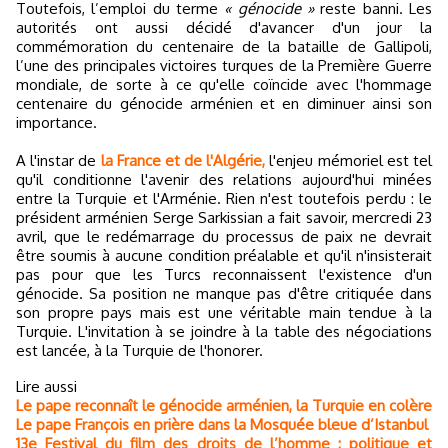
Toutefois, l’emploi du terme
« génocide »
reste banni. Les
autorités ont aussi décidé d'avancer d'un jour la
commémoration du centenaire de la bataille de Gallipoli,
l’une des principales victoires turques de la Première Guerre
mondiale, de sorte à ce qu'elle coïncide avec l'hommage
centenaire du génocide arménien et en diminuer ainsi son
importance.
A l'instar de
la France et de l'Algérie,
l'enjeu mémoriel est tel
qu'il conditionne l'avenir des relations aujourd'hui minées
entre la Turquie et l'Arménie. Rien n'est toutefois perdu : le
président arménien Serge Sarkissian a fait savoir, mercredi 23
avril, que le redémarrage du processus de paix ne devrait
être soumis à aucune condition préalable et qu'il n'insisterait
pas pour que les Turcs reconnaissent l'existence d'un
génocide. Sa position ne manque pas d'être critiquée dans
son propre pays mais est une véritable main tendue à la
Turquie. L'invitation à se joindre à la table des négociations
est lancée, à la Turquie de l'honorer.
Lire aussi
Le pape reconnaît le génocide arménien, la Turquie en colère
Le pape François en prière dans la Mosquée bleue d’Istanbul
13e Festival du film des droits de l’homme : politique et