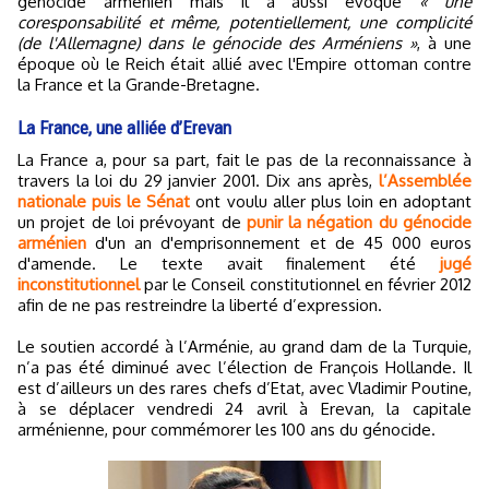
génocide arménien mais il a aussi évoqué
« une
coresponsabilité et même, potentiellement, une complicité
(de l'Allemagne) dans le génocide des Arméniens »
, à une
époque où le Reich était allié avec l'Empire ottoman contre
la France et la Grande-Bretagne.
La France, une alliée d’Erevan
La France a, pour sa part, fait le pas de la reconnaissance à
travers la loi du 29 janvier 2001. Dix ans après,
l’Assemblée
nationale puis le Sénat
ont voulu aller plus loin en adoptant
un projet de loi prévoyant de
punir la négation du génocide
arménien
d'un an d'emprisonnement et de 45 000 euros
d'amende. Le texte avait finalement été
jugé
inconstitutionnel
par le Conseil constitutionnel en février 2012
afin de ne pas restreindre la liberté d’expression.
Le soutien accordé à l’Arménie, au grand dam de la Turquie,
n’a pas été diminué avec l’élection de François Hollande. Il
est d’ailleurs un des rares chefs d’Etat, avec Vladimir Poutine,
à se déplacer vendredi 24 avril à Erevan, la capitale
arménienne, pour commémorer les 100 ans du génocide.