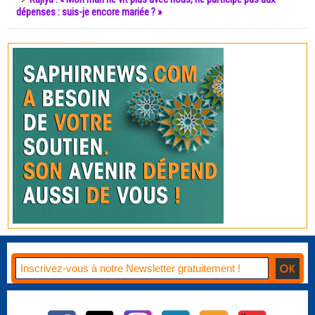
dépenses : suis-je encore mariée ? »