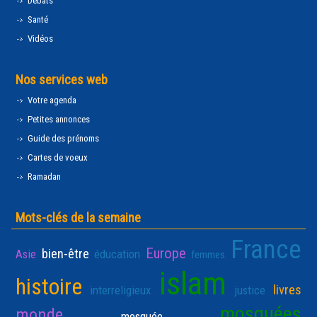
Débats
Santé
Vidéos
Nos services web
Votre agenda
Petites annonces
Guide des prénoms
Cartes de voeux
Ramadan
Mots-clés de la semaine
France
Europe
bien-être
Asie
éducation
femmes
islam
histoire
livres
interreligieux
justice
mosquées
monde
mosquée