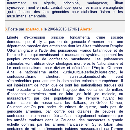
notamment en algerie, indochine, madagascar, liban
syrie,récemment en irak, centrafrique, qui on les mains ensanglanté
,qui officialise des faux génocides pour diaboliser l'islam et les
musulmans lamentable.
3.
Posté par
spartacus
le 29/04/2015 17:46
|
Alerter
Liberté d'expression principe fondamental d'une société
démocratique, il n'y a pas eu de genocide Arménien mais une
déportation massive des arméniens dont les élites trahissent l'empire
Ottoman grace a l'aide des puissances Franco britannique et de
l'empire Russe qui envahissent et massacrent systématiquement les
peuples ottomans de confession musulmane. Les puissances
coloniales vont utiliser deux ideologies mortiféres le Nationalisme et
Le confessionalisme pour diviser et désintéger l'Empire Ottoman.
Ainsi le nationalisme arabe, kurde,turque,serbe,bulgare,grec, le
confessionalisme chrétien, sunnite,alaouite,chiite vont
s'entredechirer pour assurer la domination coloniale européénne. Il
est intéréssant de noter, que ce sont les nationalistes turques qui
vont procéder a la deportation tragique des centaines de millers
d'innocents arméniens mort de faim ,de froid ,de maladie, ou
massacraient par des populations de l'empire fuyant les
exterminations de masse dans les Balkans, en Gréce, Criméé,
Caucase ect.On peu parler de crimes de guerre, mais pas de
génocide armenien, par contre des dizaines de peuples de
confession musulmane ont été anéanti intégralement notamment par
les arméés tsaristes dans le Caucase, des massacres a grande
échelle commis par les armées francaise en Syrie, Liban ,des
centaines de milliers d'innocents irakiens massacraient par l'armée