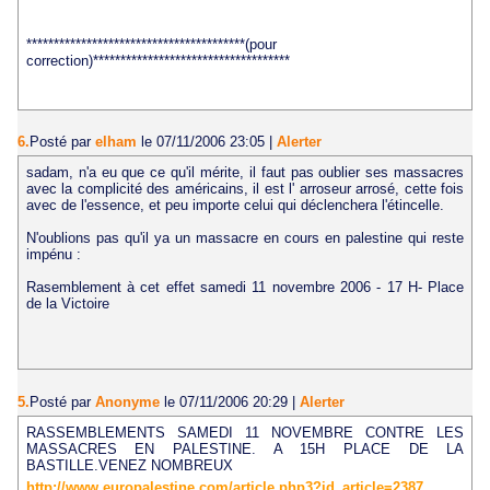
****************************************(pour
correction)************************************
6.
Posté par
elham
le 07/11/2006 23:05
|
Alerter
sadam, n'a eu que ce qu'il mérite, il faut pas oublier ses massacres
avec la complicité des américains, il est l' arroseur arrosé, cette fois
avec de l'essence, et peu importe celui qui déclenchera l'étincelle.
N'oublions pas qu'il ya un massacre en cours en palestine qui reste
impénu :
Rasemblement à cet effet samedi 11 novembre 2006 - 17 H- Place
de la Victoire
5.
Posté par
Anonyme
le 07/11/2006 20:29
|
Alerter
RASSEMBLEMENTS SAMEDI 11 NOVEMBRE CONTRE LES
MASSACRES EN PALESTINE. A 15H PLACE DE LA
BASTILLE.VENEZ NOMBREUX
http://www.europalestine.com/article.php3?id_article=2387