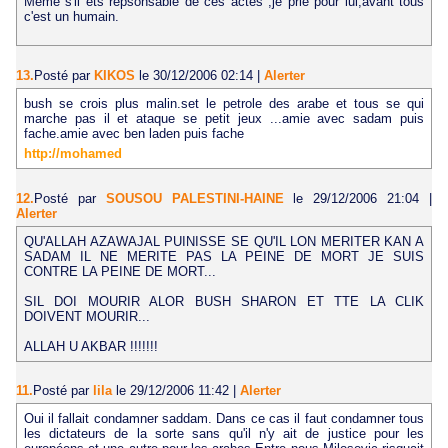
Même s'il ets repsonsable de ces actes ,je prie pour lui,avant tous
c'est un humain.
13.
Posté par
KIKOS
le 30/12/2006 02:14
|
Alerter
bush se crois plus malin.set le petrole des arabe et tous se qui
marche pas il et ataque se petit jeux ...amie avec sadam puis
fache.amie avec ben laden puis fache
http://mohamed
12.
Posté par
SOUSOU PALESTINI-HAINE
le 29/12/2006 21:04
|
Alerter
QU'ALLAH AZAWAJAL PUINISSE SE QU'IL LON MERITER KAN A
SADAM IL NE MERITE PAS LA PEINE DE MORT JE SUIS
CONTRE LA PEINE DE MORT...
SIL DOI MOURIR ALOR BUSH SHARON ET TTE LA CLIK
DOIVENT MOURIR...
ALLAH U AKBAR !!!!!!!
11.
Posté par
lila
le 29/12/2006 11:42
|
Alerter
Oui il fallait condamner saddam. Dans ce cas il faut condamner tous
les dictateurs de la sorte sans qu'il n'y ait de justice pour les