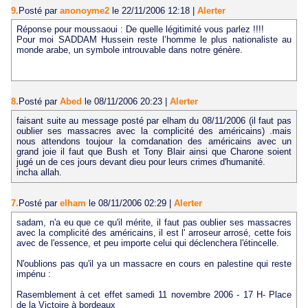
9.
Posté par
anonoyme2
le 22/11/2006 12:18
|
Alerter
Réponse pour moussaoui : De quelle légitimité vous parlez !!!!
Pour moi SADDAM Hussein reste l’homme le plus nationaliste au
monde arabe, un symbole introuvable dans notre génère.
8.
Posté par
Abed
le 08/11/2006 20:23
|
Alerter
faisant suite au message posté par elham du 08/11/2006 (il faut pas
oublier ses massacres avec la complicité des américains) .mais
nous attendons toujour la comdanation des américains avec un
grand joie il faut que Bush et Tony Blair ainsi que Charone soient
jugé un de ces jours devant dieu pour leurs crimes d'humanité.
incha allah.
7.
Posté par
elham
le 08/11/2006 02:29
|
Alerter
sadam, n'a eu que ce qu'il mérite, il faut pas oublier ses massacres
avec la complicité des américains, il est l' arroseur arrosé, cette fois
avec de l'essence, et peu importe celui qui déclenchera l'étincelle.
N'oublions pas qu'il ya un massacre en cours en palestine qui reste
impénu :
Rasemblement à cet effet samedi 11 novembre 2006 - 17 H- Place
de la Victoire à bordeaux