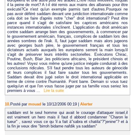
européens et une autre pour les arabes.Entre nous Milosevic risquait
il la peine de mort? A t-il été remis aux mains des albanais pour être
exécuté?Ce n'est qu'un exemple parmis tant d'autres.Pourquoi ne
pas avoir déféré saddam devant une juridiction internationale comme
cela doit se faire d'après notre "cher" droit international? Peut être
parce quand il s'agit de satisfaire les caprices américains nos
instances internationales s'inclinent. L'application du droit américain
contre saddam arrange bien des gouvernements, à commencer par
le gouvernement américain, français, complices de saddam lors des
années sombres de l'irak. IL faut juger saddam mais alors jugeons
avec georges bush père, le gouvernement français et tous les
dictateurs actuels auxquels les européens serrent la main lorsqu'il
s'agit de préserver leurs intérêts sectorielles. Exécutons Chirac,
Poutine, Bush, Blair ,les politiciens africains, le président chinois et
les autres! Voyez vous même qu'une justice inégale conduirait à des
conclusions ridicules. S'il faut pendre tous les auteurs de génocide
et leurs complices il faut faire sauter tous les gouvernements.
Saddam devait être jugé selon le droit international applicable en
terme de crime contre l'humanité. Point barre. Demain si vous tuez
quelqu'un et que l'on vous fasse juger par sa famille vous seriez les
premiers à vous ...
Lire la suite
10.
Posté par
mouad
le 10/12/2006 00:19
|
Alerter
saddam est le seul homme qui avait le courage d'attaquer israel,il
est vraiment un hero mais il faut d abbord condamner "Charon le
tueur" , savez vous ce qu 'il a fait à"sabra et chatila"?"jenine"? et à
la fin je veux dire "birroh bidame nafdik ya saddam"