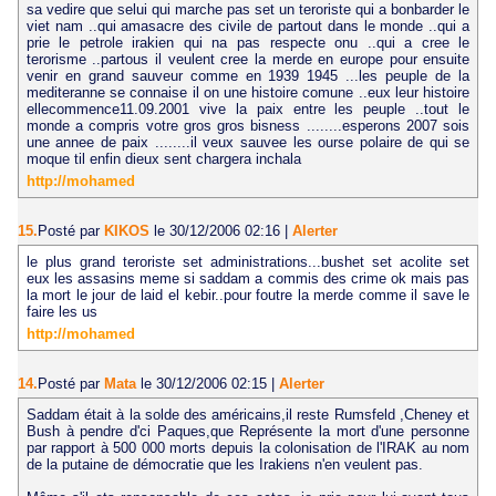
sa vedire que selui qui marche pas set un teroriste qui a bonbarder le
viet nam ..qui amasacre des civile de partout dans le monde ..qui a
prie le petrole irakien qui na pas respecte onu ..qui a cree le
terorisme ..partous il veulent cree la merde en europe pour ensuite
venir en grand sauveur comme en 1939 1945 ...les peuple de la
mediteranne se connaise il on une histoire comune ..eux leur histoire
ellecommence11.09.2001 vive la paix entre les peuple ..tout le
monde a compris votre gros gros bisness ........esperons 2007 sois
une annee de paix ........il veux sauvee les ourse polaire de qui se
moque til enfin dieux sent chargera inchala
http://mohamed
15.
Posté par
KIKOS
le 30/12/2006 02:16
|
Alerter
le plus grand teroriste set administrations...bushet set acolite set
eux les assasins meme si saddam a commis des crime ok mais pas
la mort le jour de laid el kebir..pour foutre la merde comme il save le
faire les us
http://mohamed
14.
Posté par
Mata
le 30/12/2006 02:15
|
Alerter
Saddam était à la solde des américains,il reste Rumsfeld ,Cheney et
Bush à pendre d'ci Paques,que Représente la mort d'une personne
par rapport à 500 000 morts depuis la colonisation de l'IRAK au nom
de la putaine de démocratie que les Irakiens n'en veulent pas.