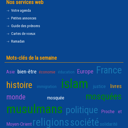
Nos services web
Votre agenda
Petites annonces
Guide des prénoms
Cartes de voeux
Ramadan
Mots-clés de la semaine
France
Europe
bien-être
Asie
économie
éducation
islam
histoire
livres
justice
immigration
mosquées
monde
mosquée
musulmans
politique
Proche et
religions
société
Moyen-Orient
solidarité