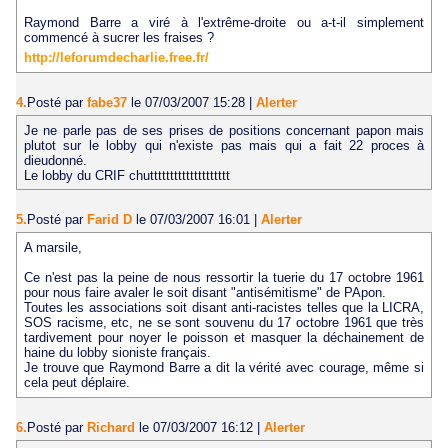
Raymond Barre a viré à l'extrême-droite ou a-t-il simplement
commencé à sucrer les fraises ?
http://leforumdecharlie.free.fr/
4.
Posté par
fabe37
le 07/03/2007 15:28
|
Alerter
Je ne parle pas de ses prises de positions concernant papon mais
plutot sur le lobby qui n'existe pas mais qui a fait 22 proces à
dieudonné.
Le lobby du CRIF chutttttttttttttttttttt
5.
Posté par
Farid D
le 07/03/2007 16:01
|
Alerter
A marsile,
Ce n'est pas la peine de nous ressortir la tuerie du 17 octobre 1961
pour nous faire avaler le soit disant "antisémitisme" de PApon.
Toutes les associations soit disant anti-racistes telles que la LICRA,
SOS racisme, etc, ne se sont souvenu du 17 octobre 1961 que très
tardivement pour noyer le poisson et masquer la déchainement de
haine du lobby sioniste français.
Je trouve que Raymond Barre a dit la vérité avec courage, même si
cela peut déplaire.
6.
Posté par
Richard
le 07/03/2007 16:12
|
Alerter