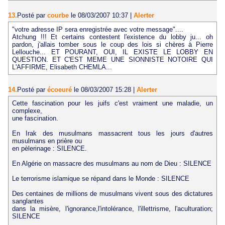
13.
Posté par
courbe
le 08/03/2007 10:37
|
Alerter
"votre adresse IP sera enregistrée avec votre message"....
Atchung !!! Et certains contestent l'existence du lobby ju... oh
pardon, j'allais tomber sous le coup des lois si chères à Pierre
Lellouche... ET POURANT, OUI, IL EXISTE LE LOBBY EN
QUESTION. ET C'EST MEME UNE SIONNISTE NOTOIRE QUI
L'AFFIRME, Elisabeth CHEMLA...
14.
Posté par
écoeuré
le 08/03/2007 15:28
|
Alerter
Cette fascination pour les juifs c'est vraiment une maladie, un
complexe,
une fascination.
En Irak des musulmans massacrent tous les jours d'autres
musulmans en prière ou
en pèlerinage : SILENCE.
En Algérie on massacre des musulmans au nom de Dieu : SILENCE
Le terrorisme islamique se répand dans le Monde : SILENCE
Des centaines de millions de musulmans vivent sous des dictatures
sanglantes
dans la misère, l'ignorance,l'intolérance, l'illettrisme, l'aculturation;
SILENCE