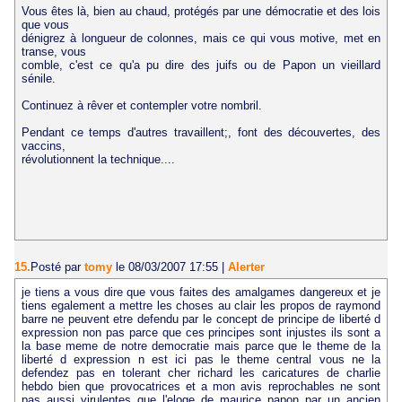
Vous êtes là, bien au chaud, protégés par une démocratie et des lois
que vous
dénigrez à longueur de colonnes, mais ce qui vous motive, met en
transe, vous
comble, c'est ce qu'a pu dire des juifs ou de Papon un vieillard
sénile.
Continuez à rêver et contempler votre nombril.
Pendant ce temps d'autres travaillent;, font des découvertes, des
vaccins,
révolutionnent la technique....
15.
Posté par
tomy
le 08/03/2007 17:55
|
Alerter
je tiens a vous dire que vous faites des amalgames dangereux et je
tiens egalement a mettre les choses au clair les propos de raymond
barre ne peuvent etre defendu par le concept de principe de liberté d
expression non pas parce que ces principes sont injustes ils sont a
la base meme de notre democratie mais parce que le theme de la
liberté d expression n est ici pas le theme central vous ne la
defendez pas en tolerant cher richard les caricatures de charlie
hebdo bien que provocatrices et a mon avis reprochables ne sont
pas aussi virulentes que l'eloge de maurice papon par un ancien