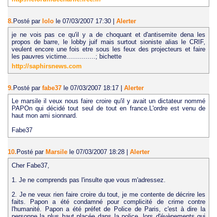
8.
Posté par
lolo
le 07/03/2007 17:30
|
Alerter
je ne vois pas ce qu'il y a de choquant et d'antisemite dena les
propos de barre, le lobby juif mais surtout sioniste alias le CRIF,
veulent encore une fois etre sous les feux des projecteurs et faire
les pauvres victime...............; bichette
http://saphirsnews.com
9.
Posté par
fabe37
le 07/03/2007 18:17
|
Alerter
Le marsile il veux nous faire croire qu'il y avait un dictateur nommé
PAPOn qui décidé tout seul de tout en france.L'ordre est venu de
haut mon ami sionnard.
Fabe37
10.
Posté par
Marsile
le 07/03/2007 18:28
|
Alerter
Cher Fabe37,
1. Je ne comprends pas l'insulte que vous m'adressez.
2. Je ne veux rien faire croire du tout, je me contente de décrire les
faits. Papon a été condamné pour complicité de crime contre
l'humanité. Papon a été préfet de Police de Paris, c'est à dire la
personne la plus haut placée dans la police, lors d'évènements qui