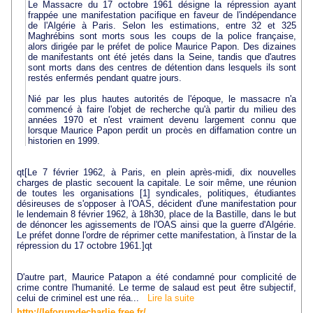
Le Massacre du 17 octobre 1961 désigne la répression ayant
frappée une manifestation pacifique en faveur de l'indépendance
de l'Algérie à Paris. Selon les estimations, entre 32 et 325
Maghrébins sont morts sous les coups de la police française,
alors dirigée par le préfet de police Maurice Papon. Des dizaines
de manifestants ont été jetés dans la Seine, tandis que d'autres
sont morts dans des centres de détention dans lesquels ils sont
restés enfermés pendant quatre jours.
Nié par les plus hautes autorités de l'époque, le massacre n'a
commencé à faire l'objet de recherche qu'à partir du milieu des
années 1970 et n'est vraiment devenu largement connu que
lorsque Maurice Papon perdit un procès en diffamation contre un
historien en 1999.
qt[Le 7 février 1962, à Paris, en plein après-midi, dix nouvelles
charges de plastic secouent la capitale. Le soir même, une réunion
de toutes les organisations [1] syndicales, politiques, étudiantes
désireuses de s'opposer à l'OAS, décident d'une manifestation pour
le lendemain 8 février 1962, à 18h30, place de la Bastille, dans le but
de dénoncer les agissements de l'OAS ainsi que la guerre d'Algérie.
Le préfet donne l'ordre de réprimer cette manifestation, à l'instar de la
répression du 17 octobre 1961.]qt
D'autre part, Maurice Patapon a été condamné pour complicité de
crime contre l'humanité. Le terme de salaud est peut être subjectif,
celui de criminel est une réa...
Lire la suite
http://leforumdecharlie.free.fr/