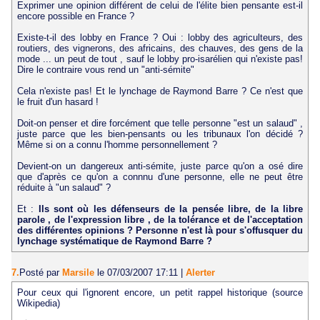
Exprimer une opinion différent de celui de l'élite bien pensante est-il
encore possible en France ?
Existe-t-il des lobby en France ? Oui : lobby des agriculteurs, des
routiers, des vignerons, des africains, des chauves, des gens de la
mode ... un peut de tout , sauf le lobby pro-isarélien qui n'existe pas!
Dire le contraire vous rend un "anti-sémite"
Cela n'existe pas! Et le lynchage de Raymond Barre ? Ce n'est que
le fruit d'un hasard !
Doit-on penser et dire forcément que telle personne "est un salaud" ,
juste parce que les bien-pensants ou les tribunaux l'on décidé ?
Même si on a connu l'homme personnellement ?
Devient-on un dangereux anti-sémite, juste parce qu'on a osé dire
que d'après ce qu'on a connnu d'une personne, elle ne peut être
réduite à "un salaud" ?
Et :
Ils sont où les défenseurs de la pensée libre, de la libre
parole , de l'expression libre , de la tolérance et de l'acceptation
des différentes opinions ? Personne n'est là pour s'offusquer du
lynchage systématique de Raymond Barre ?
7.
Posté par
Marsile
le 07/03/2007 17:11
|
Alerter
Pour ceux qui l'ignorent encore, un petit rappel historique (source
Wikipedia)