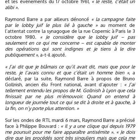
et les événements du 17 octobre 1961,
« le reste, c’était un
alibi »
.
Raymond Barre a par ailleurs dénoncé
« la campagne faite
par le lobby juif le plus lié à gauche »
au moment de
l’attentat contre la synagogue de la rue Copernic à Paris le 3
octobre 1980.
« Je considère que le lobby juif – pas
seulement en ce qui me concerne – est capable de monter
des opérations qui sont indignes et je tiens à le dire
publiquement »
, a-t-il ajouté.
« J’ai dit que je blâmais ce qu’il avait dit, mais que pour le
reste, je l’avais connu et que c’était un homme bien »
, a
déclaré, par la suite, Raymond Barre à propos de Bruno
Gollnish, ancien élu Front national, avant d’ajouter :
« J’ai
tellement entendu les propos de M. Gollnish à Lyon que cela
finissait par ne plus m’émouvoir. Quand on entend à
longueur de journée tout ce qui se dit à droite et à gauche, à
la fin, on n’y porte plus attention. »
Sur les ondes de RTL mardi 6 mars, Raymond Barre a précisé
face à Philippe Bouvard :
« Il y a une clique qui depuis 1979
me poursuit pour me faire apparaître antisémite ». « Je dois
dire que les procédés sont très singuliers mais que cela me