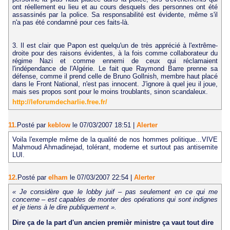
ont réellement eu lieu et au cours desquels des personnes ont été
assassinés par la police. Sa responsabilité est évidente, même s'il
n'a pas été condamné pour ces faits-là.
3. Il est clair que Papon est quelqu'un de très apprécié à l'extrême-
droite pour des raisons évidentes, à la fois comme collaborateur du
régime Nazi et comme ennemi de ceux qui réclamaient
l'indépendance de l'Algérie. Le fait que Raymond Barre prenne sa
défense, comme il prend celle de Bruno Gollnish, membre haut placé
dans le Front National, n'est pas innocent. J'ignore à quel jeu il joue,
mais ses propos sont pour le moins troublants, sinon scandaleux.
http://leforumdecharlie.free.fr/
11.
Posté par
keblow
le 07/03/2007 18:51
|
Alerter
Voila l'exemple même de la qualité de nos hommes politique...VIVE
Mahmoud Ahmadinejad, tolérant, moderne et surtout pas antisemite
LUI.
12.
Posté par
elham
le 07/03/2007 22:54
|
Alerter
« Je considère que le lobby juif – pas seulement en ce qui me
concerne – est capables de monter des opérations qui sont indignes
et je tiens à le dire publiquement ».
Dire ça de la part d'un ancien premièr ministre ça vaut tout dire