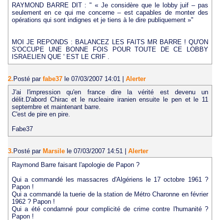
RAYMOND BARRE DIT : " « Je considère que le lobby juif – pas
seulement en ce qui me concerne – est capables de monter des
opérations qui sont indignes et je tiens à le dire publiquement »"
MOI JE REPONDS : BALANCEZ LES FAITS MR BARRE ! QU'ON
S'OCCUPE UNE BONNE FOIS POUR TOUTE DE CE LOBBY
ISRAELIEN QUE ' EST LE CRIF .
2.
Posté par
fabe37
le 07/03/2007 14:01
|
Alerter
J'ai l'impression qu'en france dire la vérité est devenu un
délit.D'abord Chirac et le nucleaire iranien ensuite le pen et le 11
septembre et maintenant barre.
C'est de pire en pire.
Fabe37
3.
Posté par
Marsile
le 07/03/2007 14:51
|
Alerter
Raymond Barre faisant l'apologie de Papon ?
Qui a commandé les massacres d'Algériens le 17 octobre 1961 ?
Papon !
Qui a commandé la tuerie de la station de Métro Charonne en février
1962 ? Papon !
Qui a été condamné pour complicité de crime contre l'humanité ?
Papon !