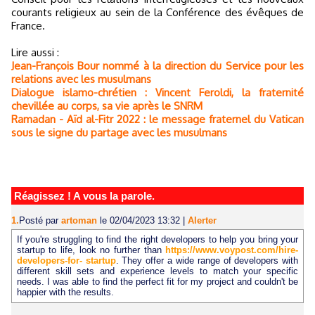
courants religieux au sein de la Conférence des évêques de
France.
Lire aussi :
Jean-François Bour nommé à la direction du Service pour les
relations avec les musulmans
Dialogue islamo-chrétien : Vincent Feroldi, la fraternité
chevillée au corps, sa vie après le SNRM
Ramadan - Aïd al-Fitr 2022 : le message fraternel du Vatican
sous le signe du partage avec les musulmans
Réagissez ! A vous la parole.
1.
Posté par
artoman
le 02/04/2023 13:32
|
Alerter
If you're struggling to find the right developers to help you bring your
startup to life, look no further than
https://www.voypost.com/hire-
developers-for- startup
. They offer a wide range of developers with
different skill sets and experience levels to match your specific
needs. I was able to find the perfect fit for my project and couldn't be
happier with the results.