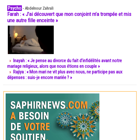
Psycho
-
Abdelnour Zahrali
Farah : « J’ai découvert que mon conjoint m’a trompée et mis
une autre fille enceinte »
Inayah : « Je pense au divorce du fait d’infidélités avant notre
mariage religieux, alors que nous étions en couple »
Rajiya : « Mon mari ne vit plus avec nous, ne participe pas aux
dépenses : suis-je encore mariée ? »