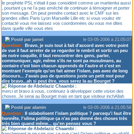
le prophète PSL n'était il pas considéré comme un martienlui aussi
, pourtant ça ne l'a pas emêché de continuer à témoigner et porter
son message. On peut prendre contact avec le CMF sur les
grandes villes Paris Lyon Marseille Lille etc si vous voulez etr
contacté vous me laissez vos coordonnées oiu vous me dites
dans quelle ville vous etes
Posté par jamel
le 03-05-2006 à 21:05:07
Question :
Bravo, je suis tout à fait d'accord avec votre point
de vue il faut arreter de se regarder le nmbril et sortir un peu
de notre coquille, il faut rencontrer des gens, parler,
communiquer, agir, même s'ils ne sont pa musulmans, au
contaire c'est bien chacun apprends de l'autre et c'est en
montrant l'exemple qu'on fait aimer l'islam, pas avec de long
discours... J'avais pas de questions juste un petit mot pour
dire bravo...ah si peut être, vous serez la au Bourget ?
Réponse de Abdelaziz Chaambi :
merci et bravo à vous, continuez à développer cette vision des
choses. Je serai au Bourget mais en tant que visiteur inchAllah
Posté par alamin
le 03-05-2006 à 21:05:58
Question :
Il sidabolisent l'islam politique ? parcequ'i faut être
honnête, l'silma politique ça n'as pas donné des choses très
très bien quand même... qu'en pensez vous ?
Réponse de Abdelaziz Chaambi :
franchement je ne sais pas ce que c'est l'Islam politique, ou plutôt