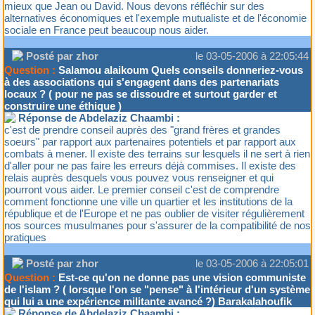
mieux que Jean ou David. Nous devons réfléchir sur des
alternatives économiques et l'exemple mutualiste et de l'économie
sociale en France peut beaucoup nous aider.
Posté par zhor
le 03-05-2006 à 22:05:44
Question :
Salamou alaikoum Quels conseils donneriez-vous
à des associations qui s'engagent dans des partenariats
locaux ? ( pour ne pas se dissoudre et surtout garder et
construire une éthique )
Réponse de Abdelaziz Chaambi :
c'est de prendre conseil auprès des "grand frères et grandes
soeurs" par rapport aux partenaires potentiels et par rapport aux
combats à mener. Il existe des terrains sur lesquels il ne sert à rien
d'aller pour ne pas faire les erreurs déjà commises. Il existe des
relais auprès desquels vous pouvez vous renseigner et qui
pourront vous aider. Le premier conseil c'est de comprendre
comment fonctionne une ville un quartier et les institutions de la
république et de l'Europe et ne pas oublier de visiter régulièrement
nos sources musulmanes pour s'assurer de la compatibilité de nos
pratiques
Posté par zhor
le 03-05-2006 à 22:05:01
Question :
Est-ce qu'on ne donne pas une vision communiste
de l'islam ? ( lorsque l'on se "pense" à l'intérieur d'un système
qui lui a une expérience militante avancé ?) Barakalahoufik
Réponse de Abdelaziz Chaambi :