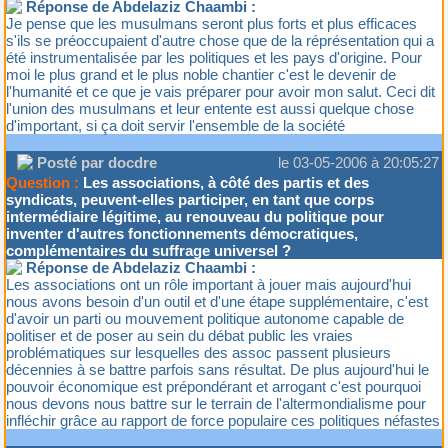
Réponse de Abdelaziz Chaambi :
Je pense que les musulmans seront plus forts et plus efficaces
s'ils se préoccupaient d'autre chose que de la réprésentation qui a
été instrumentalisée par les politiques et les pays d'origine. Pour
moi le plus grand et le plus noble chantier c'est le devenir de
l'humanité et ce que je vais préparer pour avoir mon salut. Ceci dit
l'union des musulmans et leur entente est aussi quelque chose
d'important, si ça doit servir l'ensemble de la société
Posté par docdre
le 03-05-2006 à 20:05:27
Question :
Les associations, à côté des partis et des
syndicats, peuvent-elles participer, en tant que corps
intermédiaire légitime, au renouveau du politique pour
inventer d'autres fonctionnements démocratiques,
complémentaires du suffrage universel ?
Réponse de Abdelaziz Chaambi :
Les associations ont un rôle important à jouer mais aujourd'hui
nous avons besoin d'un outil et d'une étape supplémentaire, c'est
d'avoir un parti ou mouvement politique autonome capable de
politiser et de poser au sein du débat public les vraies
problématiques sur lesquelles des assoc passent plusieurs
décennies à se battre parfois sans résultat. De plus aujourd'hui le
pouvoir économique est prépondérant et arrogant c'est pourquoi
nous devons nous battre sur le terrain de l'altermondialisme pour
infléchir grâce au rapport de force populaire ces politiques néfastes