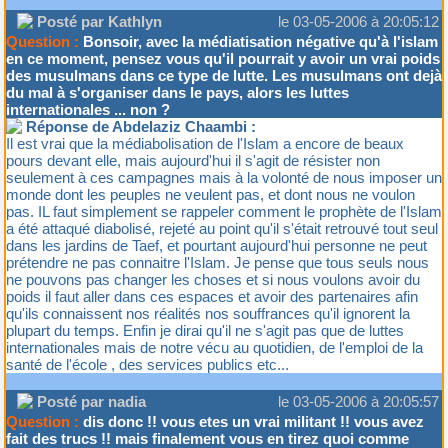
Posté par Kathlyn
le 03-05-2006 à 20:05:12
Question :
Bonsoir, avec la médiatisation négative qu'à l'islam
en ce moment, pensez vous qu'il pourrait y avoir un vrai poids
des musulmans dans ce type de lutte. Les musulmans ont dejà
du mal à s'organiser dans le pays, alors les luttes
internationales ... non ?
Réponse de Abdelaziz Chaambi :
Il est vrai que la médiabolisation de l'Islam a encore de beaux
pours devant elle, mais aujourd'hui il s'agit de résister non
seulement à ces campagnes mais à la volonté de nous imposer un
monde dont les peuples ne veulent pas, et dont nous ne voulon
pas. IL faut simplement se rappeler comment le prophète de l'Islam
a été attaqué diabolisé, rejeté au point qu'il s'était retrouvé tout seul
dans les jardins de Taef, et pourtant aujourd'hui personne ne peut
prétendre ne pas connaitre l'Islam. Je pense que tous seuls nous
ne pouvons pas changer les choses et si nous voulons avoir du
poids il faut aller dans ces espaces et avoir des partenaires afin
qu'ils connaissent nos réalités nos souffrances qu'il ignorent la
plupart du temps. Enfin je dirai qu'il ne s'agit pas que de luttes
internationales mais de notre vécu au quotidien, de l'emploi de la
santé de l'école , des services publics etc...
Posté par nadia
le 03-05-2006 à 20:05:57
Question :
dis donc !! vous etes un vrai militant !! vous avez
fait des trucs !! mais finalement vous en tirez quoi comme