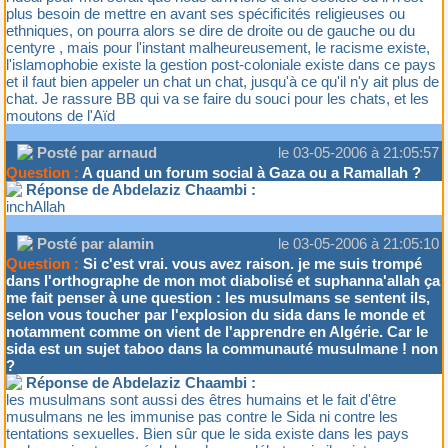
plus besoin de mettre en avant ses spécificités religieuses ou
ethniques, on pourra alors se dire de droite ou de gauche ou du
centyre , mais pour l'instant malheureusement, le racisme existe,
l'islamophobie existe la gestion post-coloniale existe dans ce pays
et il faut bien appeler un chat un chat, jusqu'à ce qu'il n'y ait plus de
chat. Je rassure BB qui va se faire du souci pour les chats, et les
moutons de l'Aïd
Posté par arnaud
le 03-05-2006 à 21:05:57
Question :
A quand un forum social à Gaza ou a Ramallah ?
Réponse de Abdelaziz Chaambi :
inchAllah
Posté par alamin
le 03-05-2006 à 21:05:10
Question :
Si c'est vrai. vous avez raison. je me suis trompé
dans l'orthographe de mon mot diabolisé et suphanna'allah ça
me fait penser à une question : les musulmans se sentent ils,
selon vous toucher par l'explosion du sida dans le monde et
notamment comme on vient de l'apprendre en Algérie. Car le
sida est un sujet taboo dans la communauté musulmane ! non
?
Réponse de Abdelaziz Chaambi :
les musulmans sont aussi des êtres humains et le fait d'être
musulmans ne les immunise pas contre le Sida ni contre les
tentations sexuelles. Bien sûr que le sida existe dans les pays