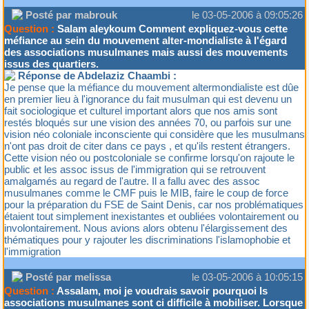
Posté par mabrouk
le 03-05-2006 à 09:05:26
Question :
Salam aleykoum Comment expliquez-vous cette
méfiance au sein du mouvement alter-mondialiste à l'égard
des associations musulmanes mais aussi des mouvements
issus des quartiers.
Réponse de Abdelaziz Chaambi :
Je pense que la méfiance du mouvement altermondialiste est dûe
en premier lieu à l'ignorance du fait musulman qui est devenu un
fait sociologique et culturel important alors que nos amis sont
restés bloqués sur une vision des années 70, ou parfois sur une
vision néo coloniale inconsciente qui considère que les musulmans
n'ont pas droit de citer dans ce pays , et qu'ils restent étrangers.
Cette vision néo ou postcoloniale se confirme lorsqu'on rajoute le
public et les assoc issus de l'immigration qui se retrouvent
amalgamés au regard de l'autre. Il a fallu avec des assoc
musulmanes comme le CMF puis le MIB, faire le coup de force
pour la préparation du FSE de Saint Denis, car nos problématiques
étaient tout simplement inexistantes et oubliées volontairement ou
involontairement. Nous avions alors obtenu l'élargissement des
thématiques pour y rajouter les discriminations l'islamophobie et
l'immigration
Posté par melissa
le 03-05-2006 à 10:05:15
Question :
Assalam, moi je voudrais savoir pourquoi ls
associations musulmanes sont ci difficile à mobiliser. Lorsque