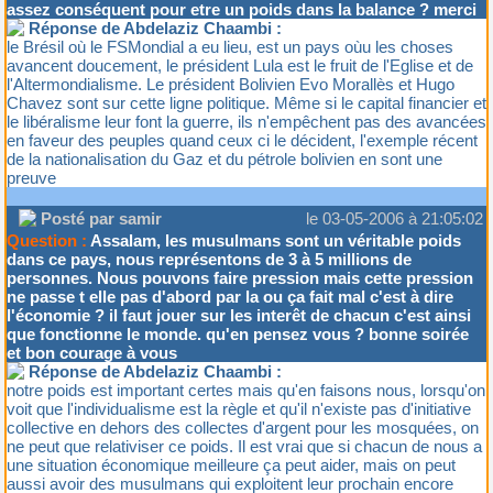
assez conséquent pour etre un poids dans la balance ? merci
Réponse de Abdelaziz Chaambi :
le Brésil où le FSMondial a eu lieu, est un pays oùu les choses
avancent doucement, le président Lula est le fruit de l'Eglise et de
l'Altermondialisme. Le président Bolivien Evo Morallès et Hugo
Chavez sont sur cette ligne politique. Même si le capital financier et
le libéralisme leur font la guerre, ils n'empêchent pas des avancées
en faveur des peuples quand ceux ci le décident, l'exemple récent
de la nationalisation du Gaz et du pétrole bolivien en sont une
preuve
Posté par samir
le 03-05-2006 à 21:05:02
Question :
Assalam, les musulmans sont un véritable poids
dans ce pays, nous représentons de 3 à 5 millions de
personnes. Nous pouvons faire pression mais cette pression
ne passe t elle pas d'abord par la ou ça fait mal c'est à dire
l'économie ? il faut jouer sur les interêt de chacun c'est ainsi
que fonctionne le monde. qu'en pensez vous ? bonne soirée
et bon courage à vous
Réponse de Abdelaziz Chaambi :
notre poids est important certes mais qu'en faisons nous, lorsqu'on
voit que l'individualisme est la règle et qu'il n'existe pas d'initiative
collective en dehors des collectes d'argent pour les mosquées, on
ne peut que relativiser ce poids. Il est vrai que si chacun de nous a
une situation économique meilleure ça peut aider, mais on peut
aussi avoir des musulmans qui exploitent leur prochain encore