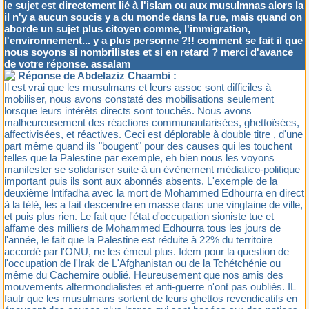
le sujet est directement lié à l'islam ou aux musulmnas alors la
il n'y a aucun soucis y a du monde dans la rue, mais quand on
aborde un sujet plus citoyen comme, l'immigration,
l'environnement... y a plus personne ?!! comment se fait il que
nous soyons si nombrilistes et si en retard ? merci d'avance
de votre réponse. assalam
Réponse de Abdelaziz Chaambi :
Il est vrai que les musulmans et leurs assoc sont difficiles à
mobiliser, nous avons constaté des mobilisations seulement
lorsque leurs intérêts directs sont touchés. Nous avons
malheureusement des réactions communautarisées, ghettoïsées,
affectivisées, et réactives. Ceci est déplorable à double titre , d'une
part même quand ils "bougent" pour des causes qui les touchent
telles que la Palestine par exemple, eh bien nous les voyons
manifester se solidariser suite à un évènement médiatico-politique
important puis ils sont aux abonnés absents. L'exemple de la
deuxième Intifadha avec la mort de Mohammed Edhourra en direct
à la télé, les a fait descendre en masse dans une vingtaine de ville,
et puis plus rien. Le fait que l'état d'occupation sioniste tue et
affame des milliers de Mohammed Edhourra tous les jours de
l'année, le fait que la Palestine est réduite à 22% du territoire
accordé par l'ONU, ne les émeut plus. Idem pour la question de
l'occupation de l'Irak de L'Afghanistan ou de la Tchétchénie ou
même du Cachemire oublié. Heureusement que nos amis des
mouvements altermondialistes et anti-guerre n'ont pas oubliés. IL
fautr que les musulmans sortent de leurs ghettos revendicatifs en