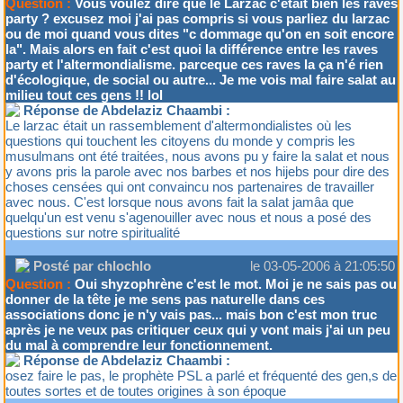
Question :
Vous voulez dire que le Larzac c'était bien les raves
party ? excusez moi j'ai pas compris si vous parliez du larzac
ou de moi quand vous dites "c dommage qu'on en soit encore
la". Mais alors en fait c'est quoi la différence entre les raves
party et l'altermondialisme. parceque ces raves la ça n'é rien
d'écologique, de social ou autre... Je me vois mal faire salat au
milieu tout ces gens !! lol
Réponse de Abdelaziz Chaambi :
Le larzac était un rassemblement d'altermondialistes où les
questions qui touchent les citoyens du monde y compris les
musulmans ont été traitées, nous avons pu y faire la salat et nous
y avons pris la parole avec nos barbes et nos hijebs pour dire des
choses censées qui ont convaincu nos partenaires de travailler
avec nous. C'est lorsque nous avons fait la salat jamâa que
quelqu'un est venu s'agenouiller avec nous et nous a posé des
questions sur notre spiritualité
Posté par chlochlo
le 03-05-2006 à 21:05:50
Question :
Oui shyzophrène c'est le mot. Moi je ne sais pas ou
donner de la tête je me sens pas naturelle dans ces
associations donc je n'y vais pas... mais bon c'est mon truc
après je ne veux pas critiquer ceux qui y vont mais j'ai un peu
du mal à comprendre leur fonctionnement.
Réponse de Abdelaziz Chaambi :
osez faire le pas, le prophète PSL a parlé et fréquenté des gen,s de
toutes sortes et de toutes origines à son époque