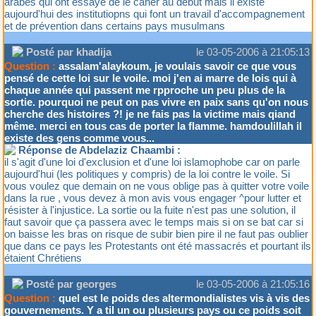
arabes qui ont essayé de le caher au début mais il existe
aujourd'hui des institutiopns qui font un travail d'accompagnement
et de prévention dans certains pays musulmans
Posté par khadija
le 03-05-2006 à 21:05:13
Question :
assalam'alaykoum, je voulais savoir ce que vous
pensé de cette loi sur le voile. moi j'en ai marre de lois qui à
chaque année qui passent me rpproche un peu plus de la
sortie. pourquoi ne peut on pas vivre en paix sans qu'on nous
cherche des histoires ?! je ne fais pas la victime mais qiand
même. merci en tous cas de porter la flamme. hamdoulillah il
existe des gens comme vous...
Réponse de Abdelaziz Chaambi :
il s'agit d'une loi d'exclusion et d'une loi islamophobe car on parle
aujourd'hui (les politiques y compris) de la loi contre le voile. Si
vous voulez que demain on ne vous oblige pas à quitter votre voile
dans la rue , vous devez à mon avis vous engager ^pour lutter et
résister à l'injustice. La sortie ou la fuite n'est pas une solution, il
faut savoir que ça passera avec le temps mais si on se bat car si
on baisse les bras on risque de subir bien pire il ne faut pas oublier
que dans ce pays les Protestants ont été massacrés et pourtant ils
étaient Chrétiens
Posté par georges
le 03-05-2006 à 21:05:16
Question :
quel est le poids des altermondialistes vis à vis des
gouvernements. Y a til un ou plusieurs pays ou ce poids soit