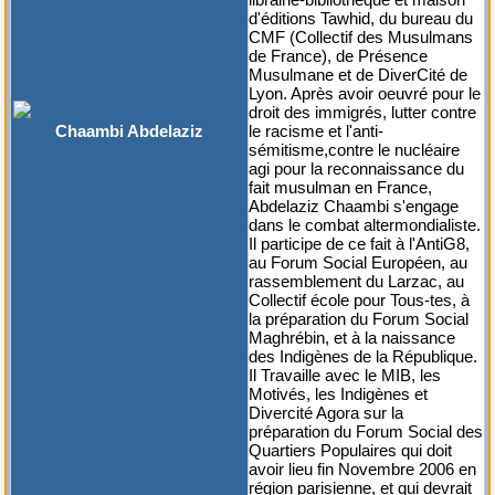
d'éditions Tawhid, du bureau du
CMF (Collectif des Musulmans
de France), de Présence
Musulmane et de DiverCité de
Lyon. Après avoir oeuvré pour le
droit des immigrés, lutter contre
Chaambi Abdelaziz
le racisme et l'anti-
sémitisme,contre le nucléaire
agi pour la reconnaissance du
fait musulman en France,
Abdelaziz Chaambi s'engage
dans le combat altermondialiste.
Il participe de ce fait à l'AntiG8,
au Forum Social Européen, au
rassemblement du Larzac, au
Collectif école pour Tous-tes, à
la préparation du Forum Social
Maghrébin, et à la naissance
des Indigènes de la République.
Il Travaille avec le MIB, les
Motivés, les Indigènes et
Divercité Agora sur la
préparation du Forum Social des
Quartiers Populaires qui doit
avoir lieu fin Novembre 2006 en
région parisienne, et qui devrait