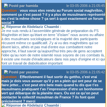
Posté par hamida
le 03-05-2006 à 21:05:45
Question :
vous vous etes rendu au Forum social maghrébin,
comment ça s'est passé ? il y a plus de musulmans représenté
ou c'est la même chose ? ça sert à quoi exactement un forum
social ?
Réponse de Abdelaziz Chaambi :
Je me suis rendu à l'assemblée générale de préparation du FS
Maghrébin et bien qu'étant en terre "d'islam" nous avons eu affaire
à des musulmans sociologiques et la majorité des participants
récusent même ce qualificatif. J'y ai vu des maghrébins qui se
disent laïcs, athés et pas mal d'entre eux combattent notre
approche, il faut savoir qu'aujourd'hui très peu de gens acceptent
l'idée qu'au nom de notre islamité nous soyons de ces combats là,
il existe une meute d'éradicateurs dans nos pays d'origine et ici qui
font un travail de diabolisation important
Posté par yassine
le 03-05-2006 à 21:05:42
Question :
Effectivement il faut sortir du gettho, c'est vrai
mais je dois vous avouer qu'il y en a plein qui ont peur de se
faire jetter... c'est peut etre bete mais quand tu dis que t'es
musulmans pratiquant t'as l'impression d'etre un bonhomme
vert qui débarque de la planète mars. Ou est ce qu'on peut
contacter le collectif musulman de France ? ils font quoi
précisément ? merci
Réponse de Abdelaziz Chaambi :