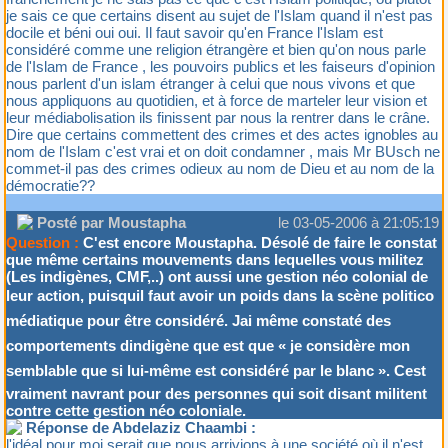
je sais ce que certains disent au sujet de l'Islam quand il n'est pas
docile et béni oui oui. Il faut savoir qu'en France l'Islam est
considéré comme une religion étrangère et bien qu'on nous parle
de l'Islam de France , les pouvoirs publics et les faiseurs d'opinion
nous parlent d'un islam étranger à celui que nous vivons et que
nous appliquons au quotidien, et à force de marteler leur vision et
leur médiabolisation ils finissent par nous la rentrer dans le crâne.
Dire que certains commettent des crimes et des actes ignobles au
nom de l'Islam c'est vrai et on doit condamner , mais Mr BUsch ne
commet-il pas des crimes odieux au nom de Dieu et au nom de la
démocratie??
Posté par Moustapha
le 03-05-2006 à 21:05:19
Question :
C'est encore Moustapha. Désolé de faire le constat
que même certains mouvements dans lequelles vous militez
(Les indigènes, CMF,..) ont aussi une gestion néo colonial de
leur action, puisquil faut avoir un poids dans la scène politico
médiatique pour être considéré. Jai même constaté des
comportements dindigène que est que « je considère mon
semblable que si lui-même est considéré par le blanc ». Cest
vraiment navrant pour des personnes qui soit disant militent
contre cette gestion néo coloniale.
Réponse de Abdelaziz Chaambi :
l'idéal pour moi serait que nous arrivions à une société où il n'est