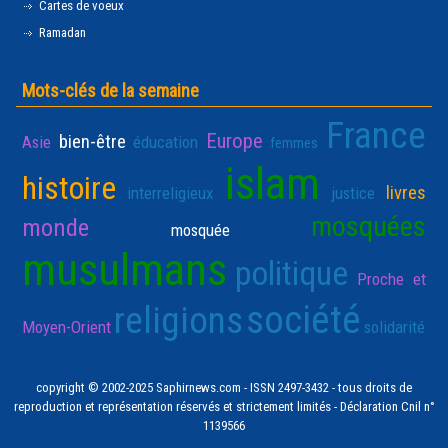
Cartes de voeux
Ramadan
Mots-clés de la semaine
France
Europe
bien-être
Asie
éducation
femmes
islam
histoire
livres
interreligieux
justice
mosquées
monde
mosquée
musulmans
politique
Proche et
société
religions
Moyen-Orient
solidarité
copyright © 2002-2025 Saphirnews.com - ISSN 2497-3432 - tous droits de
reproduction et représentation réservés et strictement limités - Déclaration Cnil n°
1139566