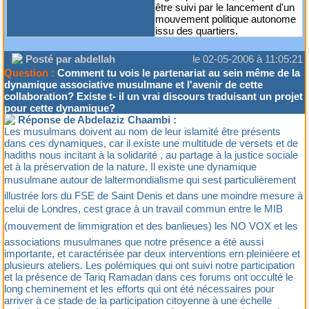
être suivi par le lancement d'un
mouvement politique autonome
issu des quartiers.
Posté par abdellah
le 02-05-2006 à 11:05:21
Question :
Comment tu vois le partenariat au sein même de la
dynamique associative musulmane et l'avenir de cette
collaboration? Existe t- il un vrai discours traduisant un projet
pour cette dynamique?
Réponse de Abdelaziz Chaambi :
Les musulmans doivent au nom de leur islamité être présents
dans ces dynamiques, car il existe une multitude de versets et de
hadiths nous incitant à la solidarité , au partage à la justice sociale
et à la préservation de la nature. Il existe une dynamique
musulmane autour de laltermondialisme qui sest particulièrement
illustrée lors du FSE de Saint Denis et dans une moindre mesure à
celui de Londres, cest grace à un travail commun entre le MIB
(mouvement de limmigration et des banlieues) les NO VOX et les
associations musulmanes que notre présence a été aussi
importante, et caractérisée par deux interventions ern pleinièere et
plusieurs ateliers. Les polémiques qui ont suivi notre participation
et la présence de Tariq Ramadan dans ces forums ont occulté le
long cheminement et les efforts qui ont été nécessaires pour
arriver à ce stade de la participation citoyenne à une échelle