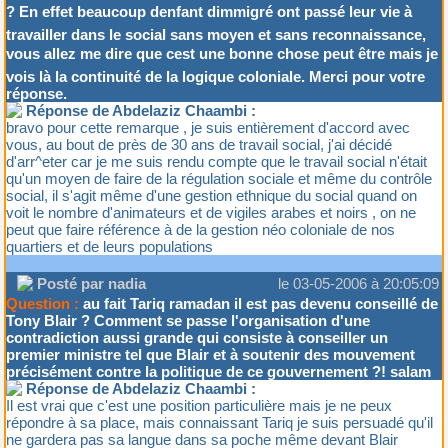
? En effet beaucoup denfant dimmigré ont passé leur vie à
travailler dans le social sans moyen et sans reconnaissance,
vous allez me dire que cest une bonne chose peut être mais je
vois là la continuité de la logique coloniale. Merci pour votre
réponse.
Réponse de Abdelaziz Chaambi :
bravo pour cette remarque , je suis entièrement d'accord avec
vous, au bout de près de 30 ans de travail social, j'ai décidé
d'arr^eter car je me suis rendu compte que le travail social n'était
qu'un moyen de faire de la régulation sociale et même du contrôle
social, il s'agit même d'une gestion ethnique du social quand on
voit le nombre d'animateurs et de vigiles arabes et noirs , on ne
peut que faire référence à de la gestion néo coloniale de nos
quartiers et de leurs populations
Posté par nadia
le 03-05-2006 à 20:05:09
Question :
au fait Tariq ramadan il est pas devenu conseillé de
Tony Blair ? Comment se passe l'organisation d'une
contradiction aussi grande qui consiste à conseiller un
premier ministre tel que Blair et à soutenir des mouvement
précisément contre la politique de ce gouvernement ?! salam
Réponse de Abdelaziz Chaambi :
Il est vrai que c'est une position particulière mais je ne peux
répondre à sa place, mais connaissant Tariq je suis persuadé qu'il
ne gardera pas sa langue dans sa poche même devant Blair