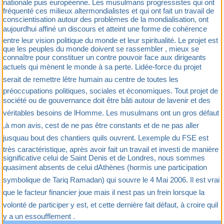
nationale puis européenne. Les musulmans progressistes qui ont
fréquenté ces milieux altermondialistes et qui ont fait un travail de
conscientisation autour des problèmes de la mondialisation, ont
aujourdhui affiné un discours et atteint une forme de cohérence
entre leur vision politique du monde et leur spiritualité. Le projet est
que les peuples du monde doivent se rassembler , mieux se
connaître pour constituer un contre pouvoir face aux dirigeants
actuels qui mènent le monde à sa perte. Lidée-force du projet
serait de remettre lêtre humain au centre de toutes les
préoccupations politiques, sociales et économiques. Tout projet de
société ou de gouvernance doit être bâti autour de lavenir et des
véritables besoins de lHomme. Les musulmans ont un gros défaut
,à mon avis, cest de ne pas être constants et de ne pas aller
jusquau bout des chantiers quils ouvrent. Lexemple du FSE est
très caractéristique, après avoir fait un travail et investi de manière
significative celui de Saint Denis et de Londres, nous sommes
quasiment absents de celui dAthènes (hormis une participation
symbolique de Tariq Ramadan) qui souvre le 4 Mai 2006. Il est vrai
que le facteur financier joue mais il nest pas un frein lorsque la
volonté de participer y est, et cette dernière fait défaut, à croire quil
y a un essoufflement .