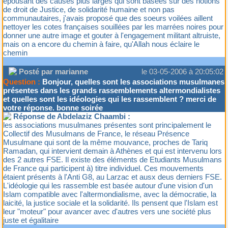
épousant des causes plus larges qui sont basées sur des notions
de droit de Justice, de solidarité humaine et non pas
communautaires, j'avais proposé que des soeurs voilées aillent
nettoyer les cotes françaises souillées par les marrées noires pour
donner une autre image et gouter à l'engagement militant altruiste,
mais on a encore du chemin à faire, qu'Allah nous éclaire le
chemin
Posté par marianne
le 03-05-2006 à 20:05:02
Question :
Bonjour, quelles sont les associations musulmanes
présentes dans les grands rassemblements altermondialistes
et quelles sont les idéologies qui les rassemblent ? merci de
votre réponse. bonne soirée
Réponse de Abdelaziz Chaambi :
les associations musulmanes présentes sont principalement le
Collectif des Musulmans de France, le réseau Présence
Musulmane qui sont de la même mouvance, proches de Tariq
Ramadan, qui intervient demain à Athènes et qui est intervenu lors
des 2 autres FSE. Il existe des éléments de Etudiants Musulmans
de France qui participent à) titre individuel. Ces mouvements
étaient présents à l'Anti G8, au Larzac et ausx deus derniers FSE.
L'idéologie qui les rassemble est basée autour d'une vision d'un
Islam compatible avec l'altermondialisme, avec la démocratie, la
laicité, la justice sociale et la solidarité. Ils pensent que l'Islam est
leur "moteur" pour avancer avec d'autres vers une société plus
juste et égalitaire