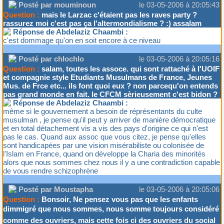
Posté par mouminoun
le 03-05-2006 à 20:05:43
Question :
mais le Larzac c'étaient pas les raves party ?
rassurez moi c'est pas ça l'altermondialisme ? :) assalam
Réponse de Abdelaziz Chaambi :
c'est dommage qu'on en soit encore à ce niveau
Posté par chlochlo
le 03-05-2006 à 20:05:16
Question :
salam, toutes les assoce. qui sont rattaché à l'UOIF
et compagnie style Etudiants Musulmans de France, Jeunes
Mus. de Frce etc... ils font quoi eux ? non parcequ'on entends
pas grand monde en fait. le CFCM sèrieusement c'est bidon ?
Réponse de Abdelaziz Chaambi :
même si le gouvernement a besoin de réprésentants du culte
musulman , je pense qu'il peut y arriver de manière démocratique
et en total détachement vis a vis des pays d'origine ce qui n'est
pas le cas. Quand aux assoc que vous citez, je pense qu'elles
sont handicapées par une vision misérabiliste ou colonisée de
l'Islam en France, quand on développe la Charia des minorités
alors que nous sommes chez nous il y a une contradiction capable
de vous rendre schizophrène
Posté par Moustapha
le 03-05-2006 à 20:05:06
Question :
Bonsoir, Ne pensez vous pas que les enfants
dimmigré que nous sommes, nous somme toujours considéré
comme des ouvriers, mais cette fois ci des ouvriers du social