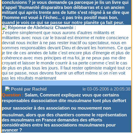
conclusions ? je vous demande ça parceque je lis un livre qui
s'appel 'lhumanité disparaitra bon débbarras et c un ancien
militant qui après trente ans de lutte s'est réigné à se dire que
l'homme est voué à l'échec... c pas très positif mais bon,
quand je vois ce qui se passe sur notre planète ça fait peur.
Réponse de Abdelaziz Chaambi :
J'espère simplement que nous aurons d'autres militants et
militantes avec nous car le travail est énorme et notre conscience
devrait nous inciter à ne pas rester inactif ou spectateur, nous en
sommes responsables devant Dieu et devant les hommes. Ce que
je tire de ces années de lutte c'est encore plus d'énergie et plus de
cohérence avec mes principes et ma foi, je ne peux pas me dire
croyant et laisser le monde courrir à sa perte comme c'est le cas
de plus en plus tous les jours. Il faut rester optimiste malgré tout ce
qui se passe, nous devons fournir un effort même si on n'en voit
pas les résultats maintenant
Posté par Rachid
le 03-05-2006 à 20:05:38
Question :
Salam, Comment expliquez vous que certains
responsables dassociation dite musulmane font plus deffort
pour sassocier à des association ou mouvement non
musulman, alors que des chantiers comme le représentation
des musulmans en France demandes des efforts
considérables entre les associations musulmanes pour
avancer ?