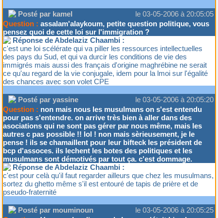
Posté par kamel
le 03-05-2006 à 20:05:05
Question :
assalam'alaykoum, petite question politique, vous
pensez quoi de cette loi sur l'immigration ?
Réponse de Abdelaziz Chaambi :
c'est une loi scélérate qui va piller les ressources intellectuelles
des pays du Sud, et qui va durcir les conditions de vie des
immigrés mais aussi des français d'origine maghrébine ne serait
ce qu'au regard de la vie conjugale, idem pour la lmoi sur l'égalité
des chances avec son volet CPE
Posté par yassine
le 03-05-2006 à 20:05:20
Question :
non mais nous les musulmans on s'est entendu
pour pas s'entendre. on arrive très bien à aller dans des
asociations qui ne sont pas gérer par nous même, mais les
autres c pas possible !! lol ! non mais sèrieusement, je le
pense ! ils se chamaillent pour leur bifteck les président de
bcp d'assoces. ils lechent les botes des politiques et les
musulmans sont démotivés par tout ça. c'est dommage.
Réponse de Abdelaziz Chaambi :
c'est pour celà qu'il faut regarder ailleurs que chez les musulmans,
sortez du ghetto même s'il est entouré de tapis de prière et de
pseudo-fraternité
Posté par mouminoun
le 03-05-2006 à 20:05:25