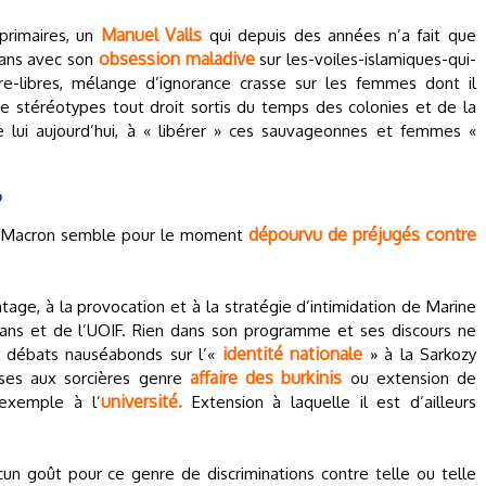
Manuel Valls
primaires, un
qui depuis des années n’a fait que
obsession maladive
mans avec son
sur les-voiles-islamiques-qui-
-libres, mélange d’ignorance crasse sur les femmes dont il
de stéréotypes tout droit sortis du temps des colonies et de la
mme lui aujourd’hui, à « libérer » ces sauvageonnes et femmes «
?
dépourvu de préjugés contre
el Macron semble pour le moment
ntage, à la provocation et à la stratégie d’intimidation de Marine
ans et de l’UOIF. Rien dans son programme et ses discours ne
identité nationale
x débats nauséabonds sur l’«
» à la Sarkozy
affaire des burkinis
sses aux sorcières genre
ou extension de
université.
 exemple à l’
Extension à laquelle il est d’ailleurs
un goût pour ce genre de discriminations contre telle ou telle