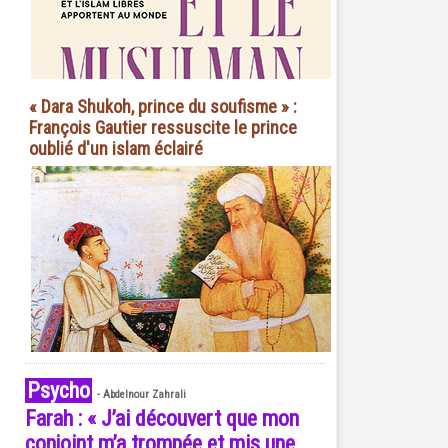
« Dara Shukoh, prince du soufisme » :
François Gautier ressuscite le prince
oublié d'un islam éclairé
Psycho
-
Abdelnour Zahrali
Farah : « J’ai découvert que mon
conjoint m’a trompée et mis une