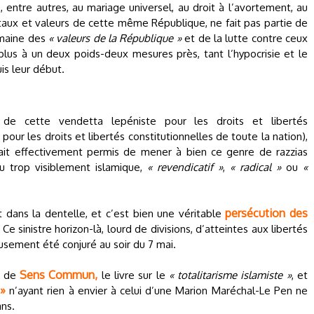
entre autres, au mariage universel, au droit à l’avortement, au
ntaux et valeurs de cette même République, ne fait pas partie de
omaine des
« valeurs de la République »
et de la lutte contre ceux
plus à un deux poids-deux mesures près, tant l’hypocrisie et le
is leur début.
de cette vendetta lepéniste pour les droits et libertés
our les droits et libertés constitutionnelles de toute la nation),
urait effectivement permis de mener à bien ce genre de razzias
u trop visiblement islamique,
« revendicatif »
,
« radical »
ou
«
persécution des
t dans la dentelle, et c’est bien une véritable
Ce sinistre horizon-là, lourd de divisions, d’atteintes aux libertés
usement été conjuré au soir du 7 mai.
Sens Commun,
s de
le livre sur le
« totalitarisme islamiste »
, et
 »
n’ayant rien à envier à celui d’une Marion Maréchal-Le Pen ne
ns.