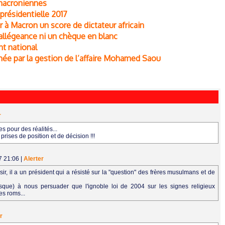
 macroniennes
 présidentielle 2017
r à Macron un score de dictateur africain
 allégeance ni un chèque en blanc
nt national
e par la gestion de l’affaire Mohamed Saou
r
s pour des réalités...
prises de position et de décision !!!
7 21:06
|
Alerter
r, il a un président qui a résisté sur la "question" des frères musulmans et de
resque) à nous persuader que l'ignoble loi de 2004 sur les signes religieux
es roms...
r