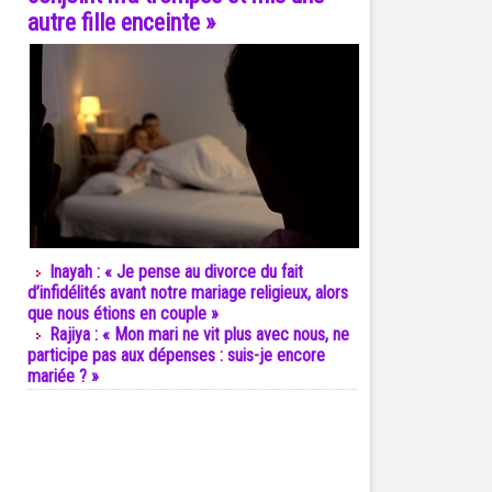
autre fille enceinte »
Inayah : « Je pense au divorce du fait
d’infidélités avant notre mariage religieux, alors
que nous étions en couple »
Rajiya : « Mon mari ne vit plus avec nous, ne
participe pas aux dépenses : suis-je encore
mariée ? »