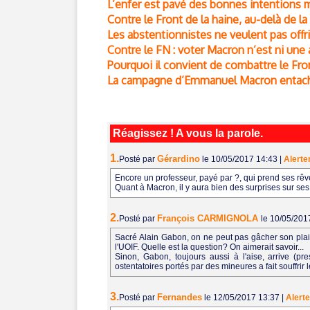
L’enfer est pavé des bonnes intentions
Contre le Front de la haine, au-delà de la
Les abstentionnistes ne veulent pas offri
Contre le FN : voter Macron n’est ni une
Pourquoi il convient de combattre le Fro
La campagne d’Emmanuel Macron entaché
Réagissez ! A vous la parole.
1.
Gérardino
Posté par
le 10/05/2017 14:43
|
Alerte
Encore un professeur, payé par ?, qui prend ses rêve
Quant à Macron, il y aura bien des surprises sur ses 
2.
François CARMIGNOLA
Posté par
le 10/05/201
Sacré Alain Gabon, on ne peut pas gâcher son plaisi
l'UOIF. Quelle est la question? On aimerait savoir...
Sinon, Gabon, toujours aussi à l'aise, arrive (p
ostentatoires portés par des mineures a fait souffrir l
3.
Fernandes
Posté par
le 12/05/2017 13:37
|
Alerte