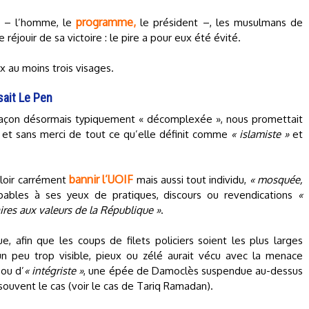
programme,
– l’homme, le
le président –, les musulmans de
 réjouir de sa victoire : le pire a pour eux été évité.
ux au moins trois visages.
sait Le Pen
façon désormais typiquement « décomplexée », nous promettait
 et sans merci de tout ce qu’elle définit comme
« islamiste »
et
bannir l’UOIF
ouloir carrément
mais aussi tout individu,
« mosquée,
ables à ses yeux de pratiques, discours ou revendications
«
ires aux valeurs de la République »
.
e, afin que les coups de filets policiers soient les plus larges
n peu trop visible, pieux ou zélé aurait vécu avec la menace
ou d’
« intégriste »
, une épée de Damoclès suspendue au-dessus
 souvent le cas (voir le cas de Tariq Ramadan).