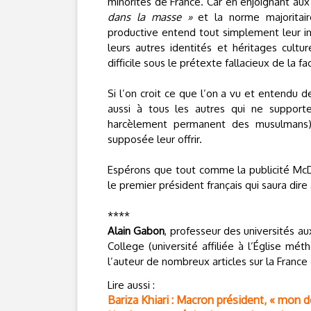
minorités de France. Car en enjoignant au
dans la masse »
et la norme majoritair
productive entend tout simplement leur in
leurs autres identités et héritages cultu
difficile sous le prétexte fallacieux de la faci
Si l’on croit ce que l’on a vu et entendu 
aussi à tous les autres qui ne supporte
harcèlement permanent des musulmans) l
supposée leur offrir.
Espérons que tout comme la publicité McDo
le premier président français qui saura di
****
Alain Gabon
, professeur des universités au
College (université affiliée à l’Église mé
l’auteur de nombreux articles sur la France
Lire aussi :
Bariza Khiari : Macron président, « mon d