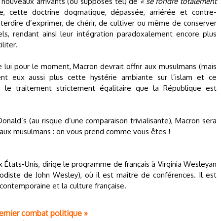
x nouveaux arrivants (ou supposés tel) de
« se fondre totalement
e, cette doctrine dogmatique, dépassée, arriérée et contre-
terdire d’exprimer, de chérir, de cultiver ou même de conserver
rels, rendant ainsi leur intégration paradoxalement encore plus
liter.
de lui pour le moment, Macron devrait offrir aux musulmans (mais
nt eux aussi plus cette hystérie ambiante sur l’islam et ce
e traitement strictement égalitaire que la République est
nald’s (au risque d’une comparaison trivialisante), Macron sera
re aux musulmans : on vous prend comme vous êtes !
x États-Unis, dirige le programme de français à Virginia Wesleyan
thodiste de John Wesley), où il est maître de conférences. Il est
 contemporaine et la culture française.
ernier combat politique »