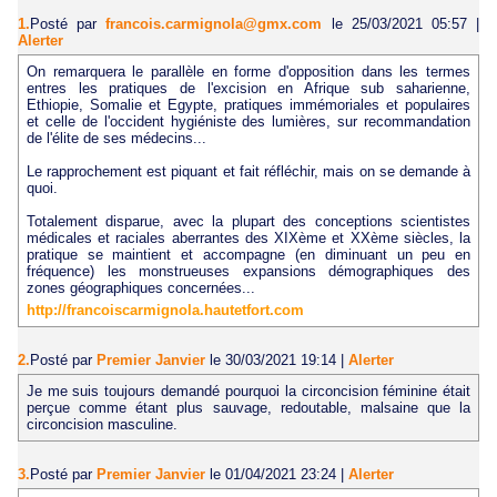
1.
Posté par
francois.carmignola@gmx.com
le 25/03/2021 05:57
|
Alerter
On remarquera le parallèle en forme d'opposition dans les termes
entres les pratiques de l'excision en Afrique sub saharienne,
Ethiopie, Somalie et Egypte, pratiques immémoriales et populaires
et celle de l'occident hygiéniste des lumières, sur recommandation
de l'élite de ses médecins...
Le rapprochement est piquant et fait réfléchir, mais on se demande à
quoi.
Totalement disparue, avec la plupart des conceptions scientistes
médicales et raciales aberrantes des XIXème et XXème siècles, la
pratique se maintient et accompagne (en diminuant un peu en
fréquence) les monstrueuses expansions démographiques des
zones géographiques concernées...
http://francoiscarmignola.hautetfort.com
2.
Posté par
Premier Janvier
le 30/03/2021 19:14
|
Alerter
Je me suis toujours demandé pourquoi la circoncision féminine était
perçue comme étant plus sauvage, redoutable, malsaine que la
circoncision masculine.
3.
Posté par
Premier Janvier
le 01/04/2021 23:24
|
Alerter