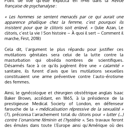
Point de vue qu’elle explicita en 1946 dans la
Revue
française de psychanalyse
:
« Les hommes se sentent menacés par ce qui aurait une
apparence phallique chez la femme, c’est pourquoi ils
insistent pour que le clitoris soit enlevé. »
(Julie Azan, Le
clitoris, c’est la vie ! Son histoire – À quoi il sert – Comment il
marche, First, 2018)
Cela dit, l’argument le plus répandu pour justifier ces
mutilations génitales sera celui de la lutte contre la
masturbation qui obséda nombres de scientifiques.
Désarmés face à ce qu’ils jugèrent être une
« calamité »
sanitaire, ils furent d’avis que les mutilations sexuelles
constituaient une arme préventive contre l’auto-érotisme
des femmes.
Ainsi, le gynécologue et chirurgien obstétrique anglais Isaac
Baker Brown, accédant, en 1865, à la présidence de la
prestigieuse Medical Society of London, en défenseur
farouche de la
« médicalisation répressive de la sexualité »
(7), préconisa l’arrachement total du clitoris pour
« lutter (…)
contre l’onanisme féminin et l’hystérie »
. Ses travaux feront
des émules dans toute l’Europe ainsi qu’Amérique où des