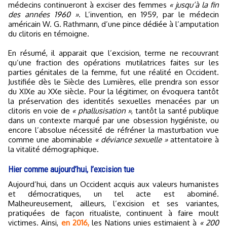
médecins continueront à exciser des femmes
« jusqu’à la fin
des années 1960 »
. L’invention, en 1959, par le médecin
américain W. G. Rathmann, d’une pince dédiée à l’amputation
du clitoris en témoigne.
En résumé, il apparait que l’excision, terme ne recouvrant
qu’une fraction des opérations mutilatrices faites sur les
parties génitales de la femme, fut une réalité en Occident.
Justifiée dès le Siècle des Lumières, elle prendra son essor
du XIXe au XXe siècle. Pour la légitimer, on évoquera tantôt
la préservation des identités sexuelles menacées par un
clitoris en voie de
« phallusisation »
, tantôt la santé publique
dans un contexte marqué par une obsession hygiéniste, ou
encore l’absolue nécessité de réfréner la masturbation vue
comme une abominable
« déviance sexuelle »
attentatoire à
la vitalité démographique.
Hier comme aujourd’hui, l’excision tue
Aujourd’hui, dans un Occident acquis aux valeurs humanistes
et démocratiques, un tel acte est abominé.
Malheureusement, ailleurs, l’excision et ses variantes,
pratiquées de façon ritualiste, continuent à faire moult
victimes. Ainsi,
en 2016,
les Nations unies estimaient à
« 200