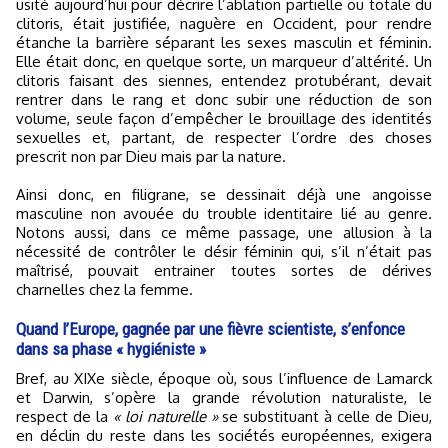
usité aujourd’hui pour décrire l’ablation partielle ou totale du
clitoris, était justifiée, naguère en Occident, pour rendre
étanche la barrière séparant les sexes masculin et féminin.
Elle était donc, en quelque sorte, un marqueur d’altérité. Un
clitoris faisant des siennes, entendez protubérant, devait
rentrer dans le rang et donc subir une réduction de son
volume, seule façon d’empêcher le brouillage des identités
sexuelles et, partant, de respecter l’ordre des choses
prescrit non par Dieu mais par la nature.
Ainsi donc, en filigrane, se dessinait déjà une angoisse
masculine non avouée du trouble identitaire lié au genre.
Notons aussi, dans ce même passage, une allusion à la
nécessité de contrôler le désir féminin qui, s’il n’était pas
maîtrisé, pouvait entrainer toutes sortes de dérives
charnelles chez la femme.
Quand l’Europe, gagnée par une fièvre scientiste, s’enfonce
dans sa phase « hygiéniste »
Bref, au XIXe siècle, époque où, sous l’influence de Lamarck
et Darwin, s’opère la grande révolution naturaliste, le
respect de la
« loi naturelle »
se substituant à celle de Dieu,
en déclin du reste dans les sociétés européennes, exigera