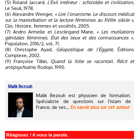
(5) Roland Jaccard,
L’Exil intérieur : schizoïdie et civilisation
,
Le Seuil, 1978.
(6) Alexandre Wenger,
« Lire l’onanisme. Le discours médical
sur la masturbation et la lecture féminines au XVIIIe siècle »
,
Clio. Histoire‚ femmes et sociétés, 2005.
(7) Andro Armelle et Lesclingand Marie,
« Les mutilations
génitales féminines. État des lieux et des connaissances »,
Population, 2016/2, vol. 71.
(8) Christophe Ayad,
Géopolitique de l’Égypte
, Éditions
Complexe, 2002.
(9) Françoise Tilkin,
Quand la folie se racontait. Récit et
antipsychiatrie
, Rodopi, 1990.
Malik Bezouh
Malik Bezouh est physicien de formation.
Spécialiste de questions sur l'islam de
France, de ses...
En savoir plus sur cet auteur
Réagissez ! A vous la parole.