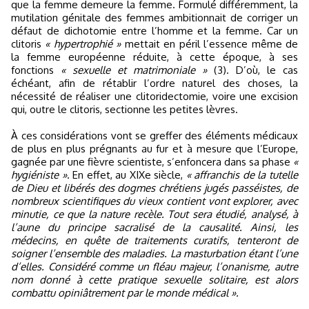
que la femme demeure la femme. Formulé différemment, la
mutilation génitale des femmes ambitionnait de corriger un
défaut de dichotomie entre l’homme et la femme. Car un
clitoris
« hypertrophié »
mettait en péril l’essence même de
la femme européenne réduite, à cette époque, à ses
fonctions
« sexuelle et matrimoniale »
(3). D’où, le cas
échéant, afin de rétablir l’ordre naturel des choses, la
nécessité de réaliser une clitoridectomie, voire une excision
qui, outre le clitoris, sectionne les petites lèvres.
À ces considérations vont se greffer des éléments médicaux
de plus en plus prégnants au fur et à mesure que l’Europe,
gagnée par une fièvre scientiste, s’enfoncera dans sa phase
«
hygiéniste »
. En effet, au XIXe siècle,
« affranchis de la tutelle
de Dieu et libérés des dogmes chrétiens jugés passéistes, de
nombreux scientifiques du vieux contient vont explorer, avec
minutie, ce que la nature recèle. Tout sera étudié, analysé, à
l’aune du principe sacralisé de la causalité. Ainsi, les
médecins, en quête de traitements curatifs, tenteront de
soigner l’ensemble des maladies. La masturbation étant l’une
d’elles. Considéré comme un fléau majeur, l’onanisme, autre
nom donné à cette pratique sexuelle solitaire, est alors
combattu opiniâtrement par le monde médical ».