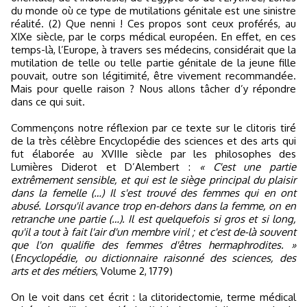
du monde où ce type de mutilations génitale est une sinistre
réalité. (2) Que nenni ! Ces propos sont ceux proférés, au
XIXe siècle, par le corps médical européen. En effet, en ces
temps-là, l’Europe, à travers ses médecins, considérait que la
mutilation de telle ou telle partie génitale de la jeune fille
pouvait, outre son légitimité, être vivement recommandée.
Mais pour quelle raison ? Nous allons tâcher d’y répondre
dans ce qui suit.
Commençons notre réflexion par ce texte sur le clitoris tiré
de la très célèbre Encyclopédie des sciences et des arts qui
fut élaborée au XVIIIe siècle par les philosophes des
Lumières Diderot et D’Alembert :
« C'est une partie
extrêmement sensible, et qui est le siège principal du plaisir
dans la femelle (…) Il s'est trouvé des femmes qui en ont
abusé. Lorsqu'il avance trop en-dehors dans la femme, on en
retranche une partie (…). Il est quelquefois si gros et si long,
qu'il a tout à fait l'air d'un membre viril ; et c'est de-là souvent
que l'on qualifie des femmes d'êtres hermaphrodites. »
(
Encyclopédie, ou dictionnaire raisonné des sciences, des
arts et des métiers
, Volume 2, 1779)
On le voit dans cet écrit : la clitoridectomie, terme médical