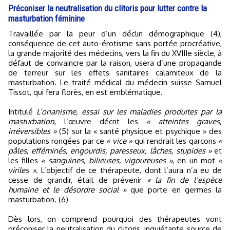
Préconiser la neutralisation du clitoris pour lutter contre la
masturbation féminine
Travaillée par la peur d’un déclin démographique (4),
conséquence de cet auto-érotisme sans portée procréative,
la grande majorité des médecins, vers la fin du XVIIIe siècle, à
défaut de convaincre par la raison, usera d’une propagande
de terreur sur les effets sanitaires calamiteux de la
masturbation. Le traité médical du médecin suisse Samuel
Tissot, qui fera florès, en est emblématique.
Intitulé
L’onanisme, essai sur les maladies produites par la
masturbation
, l’œuvre décrit les
« atteintes graves,
irréversibles »
(5) sur la « santé physique et psychique » des
populations rongées par ce
« vice »
qui rendrait les garçons
«
pâles, efféminés, engourdis, paresseux, lâches, stupides »
et
les filles
« sanguines, bilieuses, vigoureuses »
, en un mot
«
viriles »
. L’objectif de ce thérapeute, dont l’aura n’a eu de
cesse de grandir, était de prévenir
« la fin de l’espèce
humaine et le désordre social »
que porte en germes la
masturbation. (6)
Dès lors, on comprend pourquoi des thérapeutes vont
préconiser la neutralisation du clitoris, inquiétante source de