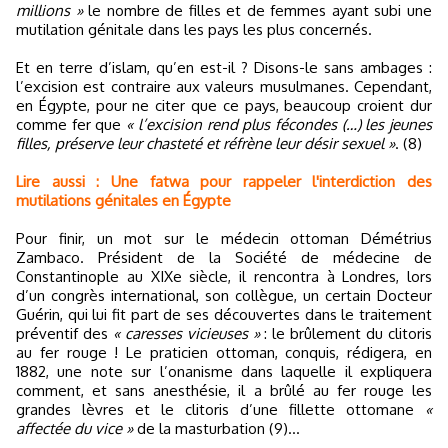
millions »
le nombre de filles et de femmes ayant subi une
mutilation génitale dans les pays les plus concernés.
Et en terre d’islam, qu’en est-il ? Disons-le sans ambages :
l’excision est contraire aux valeurs musulmanes. Cependant,
en Égypte, pour ne citer que ce pays, beaucoup croient dur
comme fer que
« l’excision rend plus fécondes (…) les jeunes
filles, préserve leur chasteté et réfrène leur désir sexuel »
. (8)
Lire aussi : Une fatwa pour rappeler l'interdiction des
mutilations génitales en Égypte
Pour finir, un mot sur le médecin ottoman Démétrius
Zambaco. Président de la Société de médecine de
Constantinople au XIXe siècle, il rencontra à Londres, lors
d’un congrès international, son collègue, un certain Docteur
Guérin, qui lui fit part de ses découvertes dans le traitement
préventif des
« caresses vicieuses »
: le brûlement du clitoris
au fer rouge ! Le praticien ottoman, conquis, rédigera, en
1882, une note sur l’onanisme dans laquelle il expliquera
comment, et sans anesthésie, il a brûlé au fer rouge les
grandes lèvres et le clitoris d’une fillette ottomane
«
affectée du vice »
de la masturbation (9)…