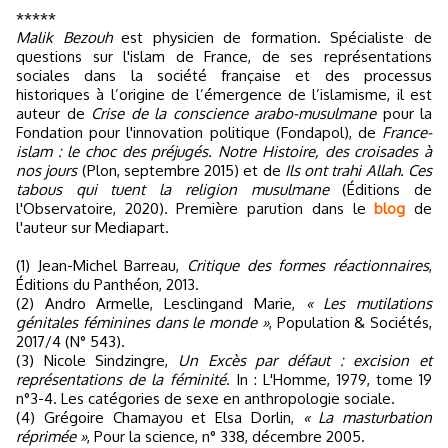
*****
Malik Bezouh
est physicien de formation. Spécialiste de
questions sur l'islam de France, de ses représentations
sociales dans la société française et des processus
historiques à l’origine de l’émergence de l’islamisme, il est
auteur de
Crise de la conscience arabo-musulmane
pour la
Fondation pour l'innovation politique (Fondapol), de
France-
islam : le choc des préjugés. Notre Histoire, des croisades à
nos jours
(Plon, septembre 2015) et de
Ils ont trahi Allah. Ces
tabous qui tuent la religion musulmane
(Éditions de
l'Observatoire, 2020). Première parution dans le
blog
de
l'auteur sur Mediapart.
(1) Jean-Michel Barreau,
Critique des formes réactionnaires
,
Éditions du Panthéon, 2013.
(2) Andro Armelle, Lesclingand Marie,
« Les mutilations
génitales féminines dans le monde »
, Population & Sociétés,
2017/4 (N° 543).
(3) Nicole Sindzingre,
Un Excès par défaut : excision et
représentations de la féminité
. In : L'Homme, 1979, tome 19
n°3-4. Les catégories de sexe en anthropologie sociale.
(4) Grégoire Chamayou et Elsa Dorlin,
« La masturbation
réprimée »
, Pour la science, n° 338, décembre 2005.