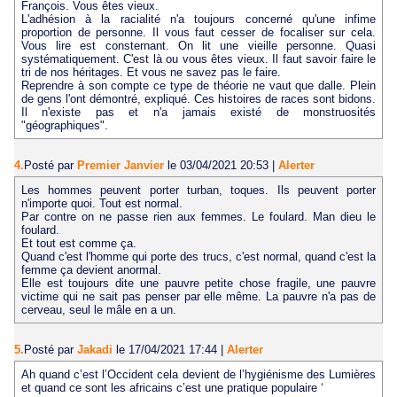
François. Vous êtes vieux.
L'adhésion à la racialité n'a toujours concerné qu'une infime
proportion de personne. Il vous faut cesser de focaliser sur cela.
Vous lire est consternant. On lit une vieille personne. Quasi
systématiquement. C'est là ou vous êtes vieux. Il faut savoir faire le
tri de nos héritages. Et vous ne savez pas le faire.
Reprendre à son compte ce type de théorie ne vaut que dalle. Plein
de gens l'ont démontré, expliqué. Ces histoires de races sont bidons.
Il n'existe pas et n'a jamais existé de monstruosités
"géographiques".
4.
Posté par
Premier Janvier
le 03/04/2021 20:53
|
Alerter
Les hommes peuvent porter turban, toques. Ils peuvent porter
n'importe quoi. Tout est normal.
Par contre on ne passe rien aux femmes. Le foulard. Man dieu le
foulard.
Et tout est comme ça.
Quand c'est l'homme qui porte des trucs, c'est normal, quand c'est la
femme ça devient anormal.
Elle est toujours dite une pauvre petite chose fragile, une pauvre
victime qui ne sait pas penser par elle même. La pauvre n'a pas de
cerveau, seul le mâle en a un.
5.
Posté par
Jakadi
le 17/04/2021 17:44
|
Alerter
Ah quand c’est l’Occident cela devient de l’hygiénisme des Lumières
et quand ce sont les africains c’est une pratique populaire ‘