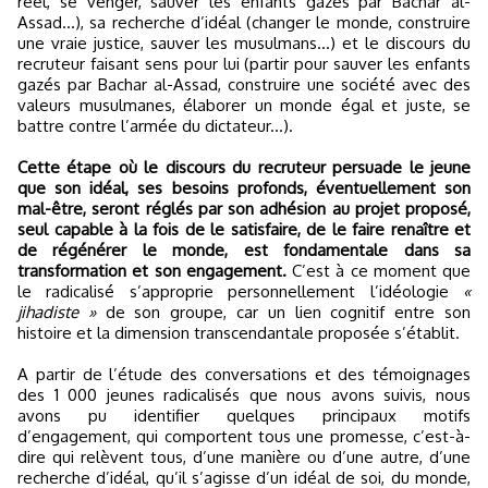
réel, se venger, sauver les enfants gazés par Bachar al-
Assad...), sa recherche d’idéal (changer le monde, construire
une vraie justice, sauver les musulmans...) et le discours du
recruteur faisant sens pour lui (partir pour sauver les enfants
gazés par Bachar al-Assad, construire une société avec des
valeurs musulmanes, élaborer un monde égal et juste, se
battre contre l’armée du dictateur...).
Cette étape où le discours du recruteur persuade le jeune
que son idéal, ses besoins profonds, éventuellement son
mal-être, seront réglés par son adhésion au projet proposé,
seul capable à la fois de le satisfaire, de le faire renaître et
de régénérer le monde, est fondamentale dans sa
transformation et son engagement.
C’est à ce moment que
le radicalisé s’approprie personnellement l’idéologie
«
jihadiste »
de son groupe, car un lien cognitif entre son
histoire et la dimension transcendantale proposée s’établit.
A partir de l’étude des conversations et des témoignages
des 1 000 jeunes radicalisés que nous avons suivis, nous
avons pu identifier quelques principaux motifs
d’engagement, qui comportent tous une promesse, c’est-à-
dire qui relèvent tous, d’une manière ou d’une autre, d’une
recherche d’idéal, qu’il s’agisse d’un idéal de soi, du monde,