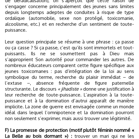
de déradicalisation), on s’aperçoit que cette raison de
s’engager concerne principalement des jeunes sans limites
depuis longtemps adeptes de conduites à risque de type
ordalique (automobile, sexe non protégé, toxicomanie,
alcoolisme, etc.) et en recherche d’un sentiment de toute-
puissance.
Leur question principale se résume à une phrase : ça passe
ou ça casse ? Si ça passe, c’est qu’ils sont immortels et tout-
puissants. Ils ne se soumettent pas à Dieu mais
s’approprient Son autorité pour commander les autres. De
nombreux éducateurs comparent cette figure spécifique aux
jeunes toxicomanes : pas d’intégration de la loi au sens
symbolique du terme, recherche du plaisir immédiat – de
l’extase –, absence fréquente de figure paternelle
structurante. Le discours
« jihadiste »
donne une justification à
leur recherche de toute-puissance. L’aspiration à la toute-
puissance et à la domination d’autrui apparaît de manière
implicite. La zone de guerre est envisagée comme un monde
idéal dans lequel l’omnipotence et la domination pourront
non seulement s’exprimer, mais aussi trouver une légitimité.
F) La promesse de protection (motif plutôt féminin nommé «
La Belle au bois dormant ») :
trouver un mari qui ne les