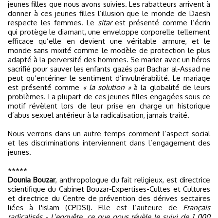
jeunes filles que nous avons suivies. Les rabatteurs arrivent à
donner à ces jeunes filles l’illusion que le monde de Daesh
respecte les femmes. Le
sitar
est présenté comme l’écrin
qui protège le diamant, une enveloppe corporelle tellement
efficace qu’elle en devient une véritable armure, et le
monde sans mixité comme le modèle de protection le plus
adapté à la perversité des hommes. Se marier avec un héros
sacrifié pour sauver les enfants gazés par Bachar al-Assad ne
peut qu’entériner le sentiment d’invulnérabilité. Le mariage
est présenté comme
« la solution »
à la globalité de leurs
problèmes. La plupart de ces jeunes filles engagées sous ce
motif révèlent lors de leur prise en charge un historique
d’abus sexuel antérieur à la radicalisation, jamais traité.
Nous verrons dans un autre temps comment l’aspect social
et les discriminations interviennent dans l’engagement des
jeunes.
*****
Dounia Bouzar
, anthropologue du fait religieux, est directrice
scientifique du Cabinet Bouzar-Expertises-Cultes et Cultures
et directrice du Centre de prévention des dérives sectaires
liées à l'islam (CPDSI). Elle est l’auteure de
Français
radicalisés - L’enquête, ce que nous révèle le suivi de 1 000