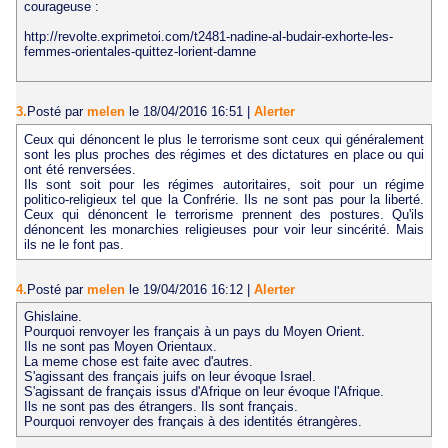
courageuse :
http://revolte.exprimetoi.com/t2481-nadine-al-budair-exhorte-les-
femmes-orientales-quittez-lorient-damne
3.
Posté par
melen
le 18/04/2016 16:51
|
Alerter
Ceux qui dénoncent le plus le terrorisme sont ceux qui généralement
sont les plus proches des régimes et des dictatures en place ou qui
ont été renversées.
Ils sont soit pour les régimes autoritaires, soit pour un régime
politico-religieux tel que la Confrérie. Ils ne sont pas pour la liberté.
Ceux qui dénoncent le terrorisme prennent des postures. Qu'ils
dénoncent les monarchies religieuses pour voir leur sincérité. Mais
ils ne le font pas.
4.
Posté par
melen
le 19/04/2016 16:12
|
Alerter
Ghislaine.
Pourquoi renvoyer les français à un pays du Moyen Orient.
Ils ne sont pas Moyen Orientaux.
La meme chose est faite avec d'autres.
S'agissant des français juifs on leur évoque Israel.
S'agissant de français issus d'Afrique on leur évoque l'Afrique.
Ils ne sont pas des étrangers. Ils sont français.
Pourquoi renvoyer des français à des identités étrangères.