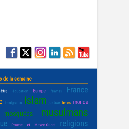
s de la semaine
France
Europe
-être
éducation
femmes
islam
e
monde
justice
livres
immigration
musulmans
mosquées
religions
que
Proche et Moyen-Orient