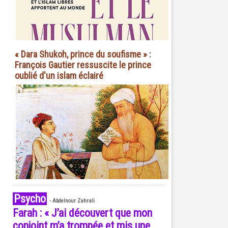
« Dara Shukoh, prince du soufisme » :
François Gautier ressuscite le prince
oublié d'un islam éclairé
Psycho
-
Abdelnour Zahrali
Farah : « J’ai découvert que mon
conjoint m’a trompée et mis une