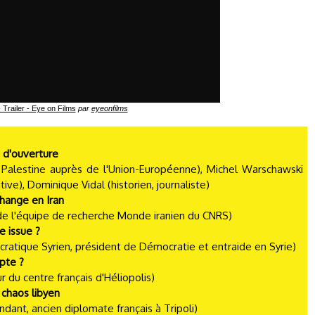
 Trailer - Eye on Films
par
eyeonfilms
 d'ouverture
a Palestine auprès de l'Union-Européenne), Michel Warschawski
ive), Dominique Vidal (historien, journaliste)
change en Iran
de l'équipe de recherche Monde iranien du CNRS)
le issue ?
tique Syrien, président de Démocratie et entraide en Syrie)
pte ?
ur du centre français d'Héliopolis)
 chaos libyen
dant, ancien diplomate français à Tripoli)