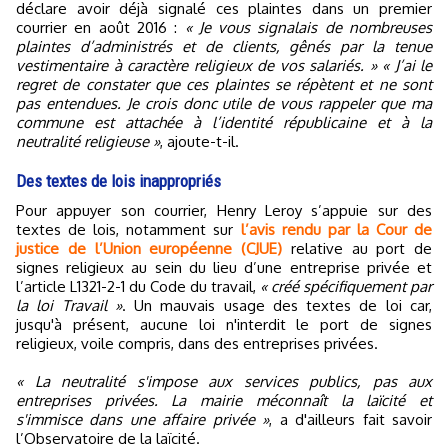
déclare avoir déjà signalé ces plaintes dans un premier
courrier en août 2016 :
« Je vous signalais de nombreuses
plaintes d’administrés et de clients, gênés par la tenue
vestimentaire à caractère religieux de vos salariés. »
« J’ai le
regret de constater que ces plaintes se répètent et ne sont
pas entendues. Je crois donc utile de vous rappeler que ma
commune est attachée à l’identité républicaine et à la
neutralité religieuse »
, ajoute-t-il.
Des textes de lois inappropriés
Pour appuyer son courrier, Henry Leroy s’appuie sur des
textes de lois, notamment sur
l’avis rendu par la Cour de
justice de l’Union européenne (CJUE)
relative au port de
signes religieux au sein du lieu d’une entreprise privée et
l’article L1321-2-1 du Code du travail,
« créé spécifiquement par
la loi Travail »
. Un mauvais usage des textes de loi car,
jusqu'à présent, aucune loi n'interdit le port de signes
religieux, voile compris, dans des entreprises privées.
« La neutralité s'impose aux services publics, pas aux
entreprises privées. La mairie méconnaît la laïcité et
s'immisce dans une affaire privée »
, a d'ailleurs fait savoir
l’Observatoire de la laïcité.