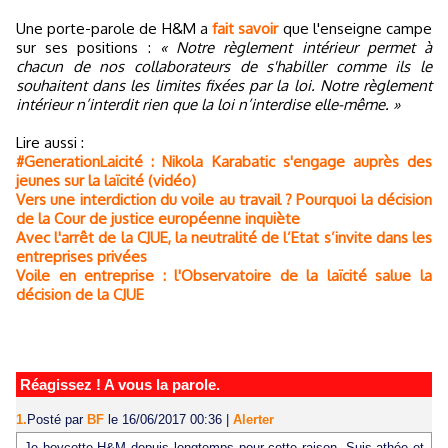
Une porte-parole de H&M a
fait savoir
que l'enseigne campe
sur ses positions :
« Notre règlement intérieur permet à
chacun de nos collaborateurs de s'habiller comme ils le
souhaitent dans les limites fixées par la loi. Notre règlement
intérieur n’interdit rien que la loi n’interdise elle-même. »
Lire aussi :
#GenerationLaicité : Nikola Karabatic s'engage auprès des
jeunes sur la laïcité (vidéo)
Vers une interdiction du voile au travail ? Pourquoi la décision
de la Cour de justice européenne inquiète
Avec l'arrêt de la CJUE, la neutralité de l’Etat s’invite dans les
entreprises privées
Voile en entreprise : l'Observatoire de la laïcité salue la
décision de la CJUE
Réagissez ! A vous la parole.
1.
Posté par
BF
le 16/06/2017 00:36
|
Alerter
Je boycotte H&M depuis longtemps pour cette raison. Suis athée et