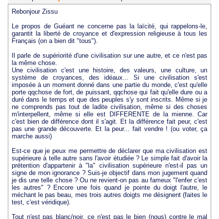
Rebonjour Zissu
Le propos de Guéant ne concerne pas la laïcité, qui rappelons-le,
garantit la liberté de croyance et d'expression religieuse à tous les
Français (on a bien dit "tous").
Il parle de supériorité d'une civilisation sur une autre, et ce n'est pas
la même chose.
Une civilisation c'est une histoire, des valeurs, une culture, un
système de croyances, des idéaux... Si une civilisation s'est
imposée à un moment donné dans une partie du monde, c'est qu'elle
porte qqchose de fort, de puissant, qqchose qui fait qu'elle dure ou a
duré dans le temps et que des peuples s'y sont inscrits. Même si je
ne comprends pas tout de ladite civilisation, même si des choses
m'interpellent, même si elle est DIFFERENTE de la mienne. Car
c'est bien de différence dont il s'agit. Et la différence fait peur, c'est
pas une grande découverte. Et la peur... fait vendre ! (ou voter, ça
marche aussi)
Est-ce que je peux me permettre de déclarer que ma civilisation est
supérieure à telle autre sans l'avoir étudiée ? Le simple fait d'avoir la
prétention d'appartenir à "la" civilisation supérieure n'est-il pas un
signe de mon ignorance ? Suis-je objectif dans mon jugement quand
je dis une telle chose ? Ou ne revient-on pas au fameux "l'enfer c'est
les autres" ? Encore une fois quand je pointe du doigt l'autre, le
méchant le pas beau, mes trois autres doigts me désignent (faites le
test, c'est véridique).
Tout n'est pas blanc/noir, ce n'est pas le bien (nous) contre le mal