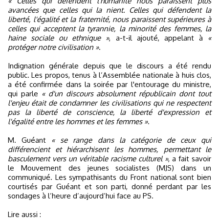
« Celles qui défendent l'humanité nous paraissent plus
avancées que celles qui la nient. Celles qui défendent la
liberté, l'égalité et la fraternité, nous paraissent supérieures à
celles qui acceptent la tyrannie, la minorité des femmes, la
haine sociale ou ethnique »
, a-t-il ajouté, appelant à
«
protéger notre civilisation »
.
Indignation générale depuis que le discours a été rendu
public. Les propos, tenus à l’Assemblée nationale à huis clos,
a été confirmée dans la soirée par l'entourage du ministre,
qui parle
« d'un discours absolument républicain dont tout
l'enjeu était de condamner les civilisations qui ne respectent
pas la liberté de conscience, la liberté d'expression et
l'égalité entre les hommes et les femmes »
.
M. Guéant
« se range dans la catégorie de ceux qui
différencient et hiérarchisent les hommes, permettant le
basculement vers un véritable racisme culturel »
, a fait savoir
le Mouvement des jeunes socialistes (MJS) dans un
communiqué. Les sympathisants du Front national sont bien
courtisés par Guéant et son parti, donné perdant par les
sondages à l’heure d’aujourd’hui face au PS.
Lire aussi :