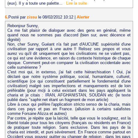
(eux). Il y a toute une palette...
Lire la suite
6.
Posté par
zissu
le 08/02/2012 10:12
|
Alerter
Rebonjour Sunny,
Ca me fait plaisir de dialoguer avec des gens en général, même
quand nous ne sommes pas d'accord (bien sur, avec décence et
dignité)
Non, cher Sunny, Guéant n'a fait part d'AUCUNE supériorité d'une
civilisation par rapport à une autre !! Relisez ses propos et vous
aurez vu qu'il dit uniquement que les civilisations ne se valent pas,
ce qui est une évidence, en raison du contexte historique de chaque
époque. Comment peut-on comparer la civilisation occidentale avec
celle sumérienne ?
C'est moi qui, in extenso, j'ai fait cette hiérarchisation ! Oui, j'ai
déclaré que notre système politique, social, humanitaire, culturel,
scientifique (ce qui constituent partiellement le fondemental d'une
civilisation) malgré ses imperfections et manquements est de loin
préférable (pour mo)i à celui existant dans les pays appliquent la
charia et je citais : IRAN, AFGHANISTAN, SOUDAN etc (le texte
publié dans "saphir.net étant un fragment de mon article)
Libre à ceux qui préfère l'application stricto senso de la charia, mais
dans ces pays et pas en France. (allusion à certains salafistes
comme Forsane Alizza et autres)
Par contre, je répète que la laïcité, telle que vous le soulignez, est la
liberté totale pour tous les citoyens (français ou résidents en France)
de pratiquer toute religion. Sans exclusive. Dans les pays de la
charia est interdit, et puni sévérement. En France comme partout en
Occident vous pouvez quitter ou changer de religion ; dans les pays