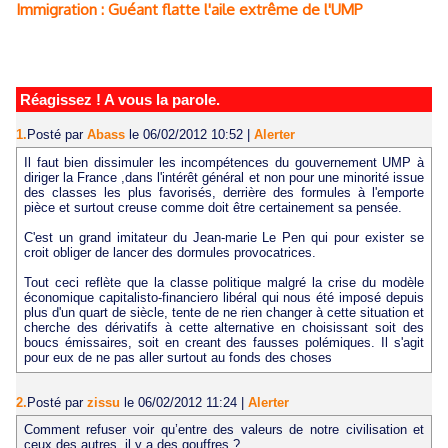
Immigration : Guéant flatte l'aile extrême de l'UMP
Réagissez ! A vous la parole.
1.
Posté par
Abass
le 06/02/2012 10:52
|
Alerter
Il faut bien dissimuler les incompétences du gouvernement UMP à
diriger la France ,dans l'intérêt général et non pour une minorité issue
des classes les plus favorisés, derrière des formules à l'emporte
pièce et surtout creuse comme doit être certainement sa pensée.
C'est un grand imitateur du Jean-marie Le Pen qui pour exister se
croit obliger de lancer des dormules provocatrices.
Tout ceci reflète que la classe politique malgré la crise du modèle
économique capitalisto-financiero libéral qui nous été imposé depuis
plus d'un quart de siècle, tente de ne rien changer à cette situation et
cherche des dérivatifs à cette alternative en choisissant soit des
boucs émissaires, soit en creant des fausses polémiques. Il s'agit
pour eux de ne pas aller surtout au fonds des choses
2.
Posté par
zissu
le 06/02/2012 11:24
|
Alerter
Comment refuser voir qu’entre des valeurs de notre civilisation et
ceux des autres, il y a des gouffres ?