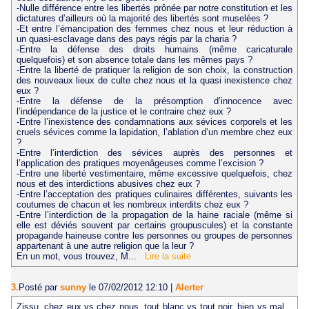
-Nulle différence entre les libertés prônée par notre constitution et les
dictatures d’ailleurs où la majorité des libertés sont muselées ?
-Et entre l’émancipation des femmes chez nous et leur réduction à
un quasi-esclavage dans des pays régis par la charia ?
-Entre la défense des droits humains (même caricaturale
quelquefois) et son absence totale dans les mêmes pays ?
-Entre la liberté de pratiquer la religion de son choix, la construction
des nouveaux lieux de culte chez nous et la quasi inexistence chez
eux ?
-Entre la défense de la présomption d’innocence avec
l’indépendance de la justice et le contraire chez eux ?
-Entre l’inexistence des condamnations aux sévices corporels et les
cruels sévices comme la lapidation, l’ablation d’un membre chez eux
?
-Entre l’interdiction des sévices auprès des personnes et
l’application des pratiques moyenâgeuses comme l’excision ?
-Entre une liberté vestimentaire, même excessive quelquefois, chez
nous et des interdictions abusives chez eux ?
-Entre l’acceptation des pratiques culinaires différentes, suivants les
coutumes de chacun et les nombreux interdits chez eux ?
-Entre l’interdiction de la propagation de la haine raciale (même si
elle est déviés souvent par certains groupuscules) et la constante
propagande haineuse contre les personnes ou groupes de personnes
appartenant à une autre religion que la leur ?
En un mot, vous trouvez, M...
Lire la suite
3.
Posté par
sunny
le 07/02/2012 12:10
|
Alerter
Zissu, chez eux vs chez nous, tout blanc vs tout noir, bien vs mal...