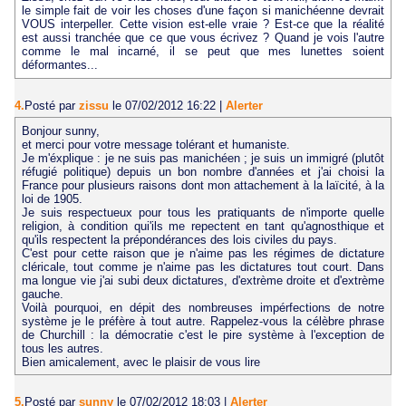
le simple fait de voir les choses d'une façon si manichéenne devrait
VOUS interpeller. Cette vision est-elle vraie ? Est-ce que la réalité
est aussi tranchée que ce que vous écrivez ? Quand je vois l'autre
comme le mal incarné, il se peut que mes lunettes soient
déformantes...
4.
Posté par
zissu
le 07/02/2012 16:22
|
Alerter
Bonjour sunny,
et merci pour votre message tolérant et humaniste.
Je m'éxplique : je ne suis pas manichéen ; je suis un immigré (plutôt
réfugié politique) depuis un bon nombre d'années et j'ai choisi la
France pour plusieurs raisons dont mon attachement à la laïcité, à la
loi de 1905.
Je suis respectueux pour tous les pratiquants de n'importe quelle
religion, à condition qui'ils me repectent en tant qu'agnosthique et
qu'ils respectent la prépondérances des lois civiles du pays.
C'est pour cette raison que je n'aime pas les régimes de dictature
cléricale, tout comme je n'aime pas les dictatures tout court. Dans
ma longue vie j'ai subi deux dictatures, d'extrème droite et d'extrème
gauche.
Voilà pourquoi, en dépit des nombreuses impérfections de notre
système je le préfère à tout autre. Rappelez-vous la célèbre phrase
de Churchill : la démocratie c'est le pire système à l'exception de
tous les autres.
Bien amicalement, avec le plaisir de vous lire
5.
Posté par
sunny
le 07/02/2012 18:03
|
Alerter