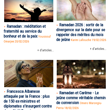
Ramadan 2026 : sortir de la
Ramadan : méditation et
divergence sur la date pour se
fraternité au service du
rappeler des mérites du mois
bonheur et de la paix
Youssouf
de jeûne
Karim Lallouche 19/02/2026
Omarjee 20/02/2026
+ d'articles...
+ d'articles...
Francesca Albanese
Ramadan et Carême - Le
attaquée par la France : plus
jeûne comme véritable chemin
de 150 ex-ministres et
de conversion
Omero Marongiu-
diplomates s'insurgent contre
Perria 18/02/2026