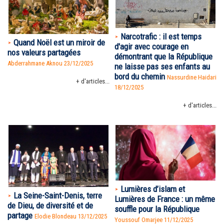
Narcotrafic : il est temps
Quand Noël est un miroir de
d'agir avec courage en
nos valeurs partagées
démontrant que la République
Abderrahmane Aknou 23/12/2025
ne laisse pas ses enfants au
bord du chemin
Nassurdine Haidari
+ d'articles...
18/12/2025
+ d'articles...
Lumières d’islam et
La Seine-Saint-Denis, terre
Lumières de France : un même
de Dieu, de diversité et de
souffle pour la République
partage
Elodie Blondeau 13/12/2025
Youssouf Omarjee 11/12/2025