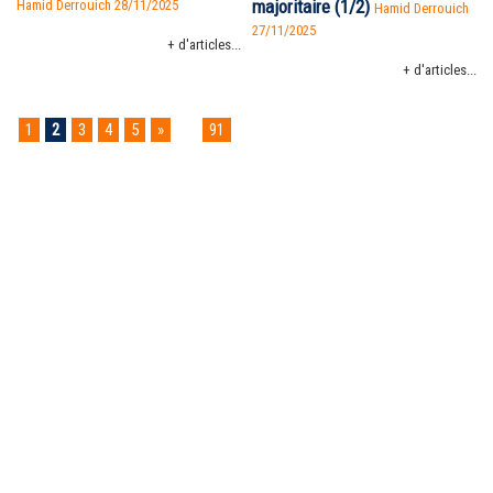
majoritaire (1/2)
Hamid Derrouich 28/11/2025
Hamid Derrouich
27/11/2025
+ d'articles...
+ d'articles...
1
2
3
4
5
»
...
91