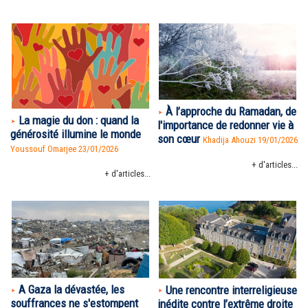
À l’approche du Ramadan, de
La magie du don : quand la
l'importance de redonner vie à
générosité illumine le monde
son cœur
Khadija Ahouzi 19/01/2026
Youssouf Omarjee 23/01/2026
+ d'articles...
+ d'articles...
A Gaza la dévastée, les
Une rencontre interreligieuse
souffrances ne s'estompent
inédite contre l’extrême droite