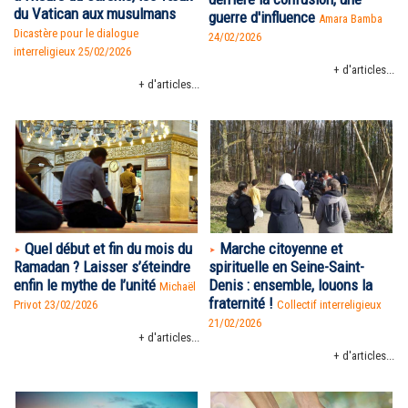
du Vatican aux musulmans
guerre d'influence
Amara Bamba
Dicastère pour le dialogue
24/02/2026
interreligieux 25/02/2026
+ d'articles...
+ d'articles...
Quel début et fin du mois du
Marche citoyenne et
Ramadan ? Laisser s’éteindre
spirituelle en Seine-Saint-
enfin le mythe de l’unité
Denis : ensemble, louons la
Michaël
fraternité !
Privot 23/02/2026
Collectif interreligieux
21/02/2026
+ d'articles...
+ d'articles...